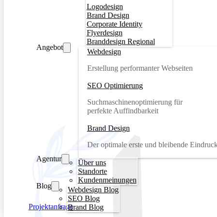
Logodesign
Brand Design
Corporate Identity
Flyerdesign
Branddesign Regional
Angebot
Webdesign
Erstellung performanter Webseiten
SEO Optimierung
Suchmaschinenoptimierung für
perfekte Auffindbarkeit
Brand Design
Der optimale erste und bleibende Eindruc
Agentur
Über uns
Standorte
Kundenmeinungen
Blog
Webdesign Blog
SEO Blog
Projektanfrage
Brand Blog