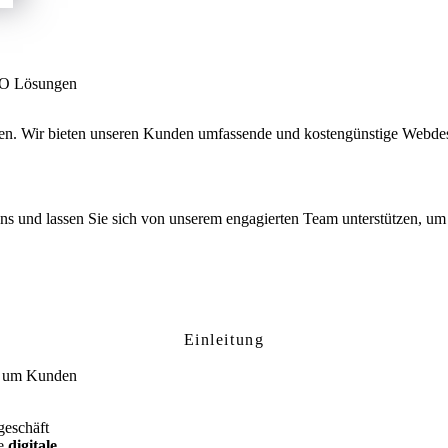
SEO Lösungen
men. Wir bieten unseren Kunden umfassende und kostengünstige Webde
 uns und lassen Sie sich von unserem engagierten Team unterstützen, um 
demark: Ihre professionelle Website für l
Einleitung
l, um Kunden
geschäft
re
digitale