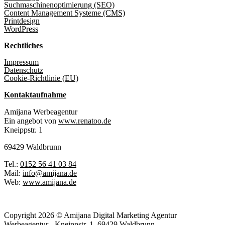
Suchmaschinenoptimierung (SEO)
Content Management Systeme (CMS)
Printdesign
WordPress
Rechtliches
Impressum
Datenschutz
Cookie-Richtlinie (EU)
Kontaktaufnahme
Amijana Werbeagentur
Ein angebot von
www.renatoo.de
Kneippstr. 1
69429 Waldbrunn
Tel.:
0152 56 41 03 84
Mail:
info@amijana.de
Web:
www.amijana.de
Copyright 2026 © Amijana Digital Marketing Agentur
Werbeagentur - Kneippstr. 1, 69429 Waldbrunn