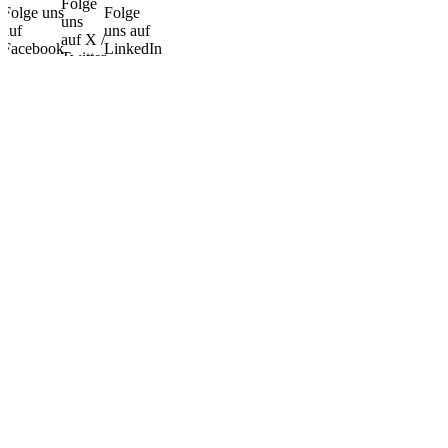
Folge
Folge uns
Folge
uns
auf
uns auf
auf X /
Facebook
LinkedIn
Twitter