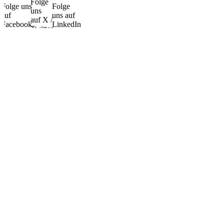
Folge
Folge uns
Folge
uns
auf
uns auf
auf X /
Facebook
LinkedIn
Twitter