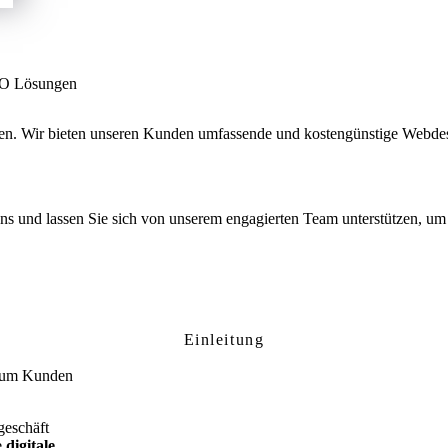
SEO Lösungen
men. Wir bieten unseren Kunden umfassende und kostengünstige Webde
 uns und lassen Sie sich von unserem engagierten Team unterstützen, um 
lsbiburg: Ihre professionelle Website für l
Einleitung
, um Kunden
geschäft
e
digitale