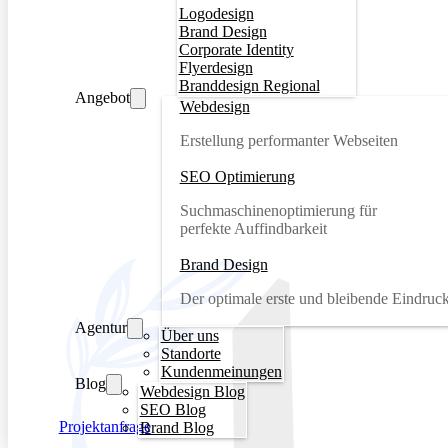
Logodesign
Brand Design
Corporate Identity
Flyerdesign
Branddesign Regional
Angebot
Webdesign
Erstellung performanter Webseiten
SEO Optimierung
Suchmaschinenoptimierung für
perfekte Auffindbarkeit
Brand Design
Der optimale erste und bleibende Eindruc
Agentur
Über uns
Standorte
Kundenmeinungen
Blog
Webdesign Blog
SEO Blog
Projektanfrage
Brand Blog