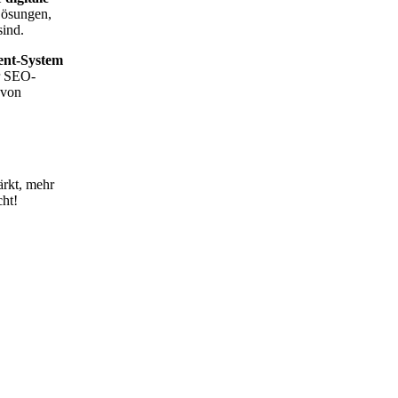
Lösungen,
sind.
ent-System
r SEO-
 von
ärkt, mehr
ht!