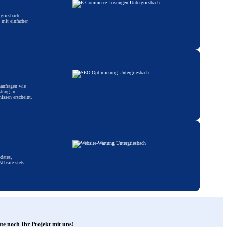
rgriesbach
 mit einfacher
hanfragen wie
stung in
issen erscheint.
dates,
ebsite stets
ute noch Ihr Projekt mit uns!