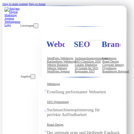
Skip to main content
Skip to footer
Leistungen
Webdesign
SEO
Brandde
WordPress Webdesign
Suchmaschinenoptimierung
Logodesign
Barrierefreies Webdesign
SEO Checkliste 2026
Brand Design
Website Relaunch
Lokales Marketing
Corporate Identity
Website Wartung
10 Gründe für SEO
Flyerdesign
WordPress Agentur
Regionales SEO
Branddesign Regional
Angebot
Webdesign
Erstellung performanter Webseiten
SEO Optimierung
Suchmaschinenoptimierung für
perfekte Auffindbarkeit
Brand Design
Der optimale erste und bleibende Eindruck