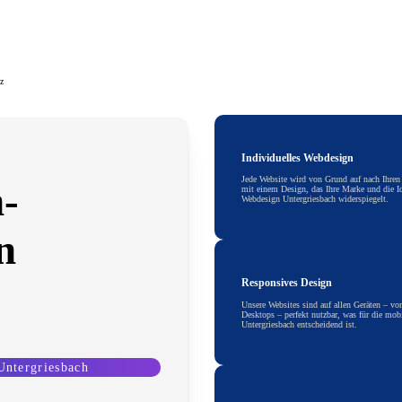
z
Individuelles Webdesign
Jede Website wird von Grund auf nach Ihren
-
mit einem Design, das Ihre Marke und die Id
Webdesign Untergriesbach widerspiegelt.
n
Responsives Design
Unsere Websites sind auf allen Geräten – v
Desktops – perfekt nutzbar, was für die mob
Untergriesbach entscheidend ist.
Untergriesbach