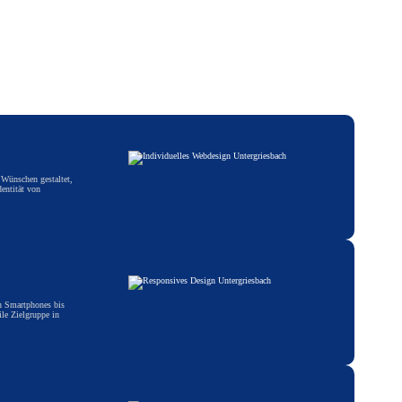
 Wünschen gestaltet,
entität von
on Smartphones bis
ile Zielgruppe in