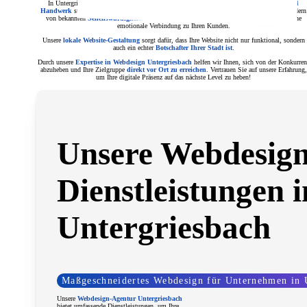
In Untergriesbach sind Branchen wie
Gastronomie, Einzelhandel, Dienstleistungen und
Handwerk
stark vertreten. Eine
professionelle Website mit lokalen Elementen
– etwa Bildern
von bekannten
Sehenswürdigkeiten
oder
Erwähnungen von Veranstaltungen
schafft eine
emotionale Verbindung zu Ihren Kunden.
Unsere
lokale Website-Gestaltung
sorgt dafür, dass Ihre Website nicht nur funktional, sondern
auch ein echter
Botschafter Ihrer Stadt ist
.
Durch unsere
Expertise in Webdesign Untergriesbach
helfen wir Ihnen, sich von der Konkurren
abzuheben und Ihre Zielgruppe
direkt vor Ort zu erreichen
. Vertrauen Sie auf unsere Erfahrung,
um Ihre digitale Präsenz auf das nächste Level zu heben!
Unsere Webdesign
Dienstleistungen i
Untergriesbach
Maßgeschneidertes Webdesign für Unternehmen in 
Unsere
Webdesign-Agentur Untergriesbach
bietet umfassende Dienstleistungen, um Ihre