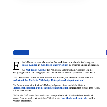
E
ine Website ist mehr als nur eine Online-Präsenz – sie ist ein Werkzeug, um
lokale Kunden
in
Webdesign Untergriesbach
zu erreichen und zu überzeugen.
Als
Webdesign-Agentur
für Webdesign Untergriesbach verstehen wir die
einzigartige Kultur, die Zielgruppe und die wirtschaftlichen Gegebenheiten Ihrer Stadt.
Diese Kenntnisse fließen in jedes unserer Projekte ein, um Websites zu schaffen, die
perfekt auf den Markt in Webdesign Untergriesbach abgestimmt sind
.
Die Zusammenarbeit mit einer Webdesign-Agentur bietet zahlreiche Vorteile.
Professionelle Beratung und schnelle Kommunikation
ermöglichen es uns, Ihre Vision
präzise umzusetzen.
Ob Sie ein Café in der Innenstadt von Untergriesbach, ein Handwerksbetrieb oder ein
lokales Startup sind – wir gestalten Websites, die
Ihre Marke widerspiegeln
und Ihre
Kunden ansprechen.