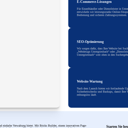
E-Commerce-Lösungen
Für Einzelhändler oder Dienstleister in Unte
entwickeln wir leistungsstarke Online-Shops
Bedienung und sicheren Zahlungssystemen.
SEO-Optimierung
Wir sorgen dafür, dass Ihre Website bei Suc
„Webdesign Untergriesbach“ oder „Dienstlei
Untergriesbach“ weit oben in den Suchergebn
Website-Wartung
Nach dem Launch bieten wir fortlaufende Up
Sicherheitschecks und Backups, damit Ihre W
reibungslos läuft.
d einfache Verwaltung bietet. Mit Bricks Builder, einem innovativen Page-
Starten Sie he