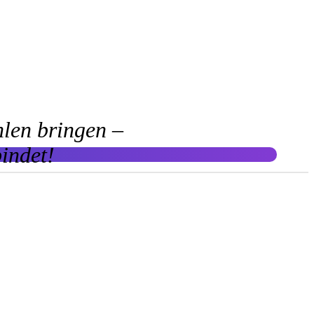
hlen bringen –
indet!