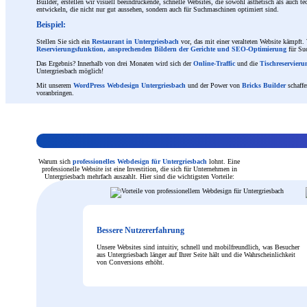
Builder, erstellen wir visuell beeindruckende, schnelle Websites, die sowohl ästhetisch als auch 
entwickeln, die nicht nur gut aussehen, sondern auch für Suchmaschinen optimiert sind.
Beispiel:
Stellen Sie sich ein
Restaurant in Untergriesbach
vor, das mit einer veralteten Website kämpft
Reservierungsfunktion, ansprechenden Bildern der Gerichte und SEO-Optimierung
für Su
Das Ergebnis? Innerhalb von drei Monaten wird sich der
Online-Traffic
und die
Tischreservier
Untergriesbach möglich!
Mit unserem
WordPress Webdesign Untergriesbach
und der Power von
Bricks Builder
schaffe
voranbringen.
Warum sich
professionelles Webdesign für Untergriesbach
lohnt. Eine
professionelle Website ist eine Investition, die sich für Unternehmen in
Untergriesbach mehrfach auszahlt. Hier sind die wichtigsten Vorteile:
Bessere Nutzererfahrung
Unsere Websites sind intuitiv, schnell und mobilfreundlich, was Besucher
aus Untergriesbach länger auf Ihrer Seite hält und die Wahrscheinlichkeit
von Conversions erhöht.