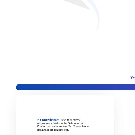
Wir sind ein professionelles Webd
unseren Kunden umfassende und ko
We
In
Untergriesbach
ist eine moderne,
ansprechende Website der Schlüssel, um
Kunden zu gewinnen und Ihr Unternehmen
erfolgreich zu präsentieren.