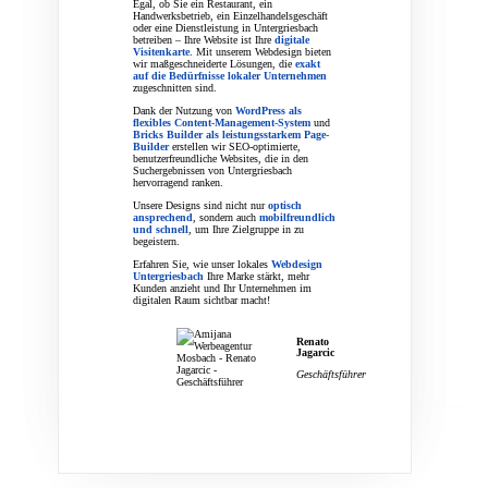
Egal, ob Sie ein Restaurant, ein
Handwerksbetrieb, ein Einzelhandelsgeschäft
oder eine Dienstleistung in Untergriesbach
betreiben – Ihre Website ist Ihre
digitale
Visitenkarte
. Mit unserem Webdesign bieten
wir maßgeschneiderte Lösungen, die
exakt
auf die Bedürfnisse lokaler Unternehmen
zugeschnitten sind.
Dank der Nutzung von
WordPress als
flexibles Content-Management-System
und
Bricks Builder als leistungsstarkem Page-
Builder
erstellen wir SEO-optimierte,
benutzerfreundliche Websites, die in den
Suchergebnissen von Untergriesbach
hervorragend ranken.
Unsere Designs sind nicht nur
optisch
ansprechend
, sondern auch
mobilfreundlich
und schnell
, um Ihre Zielgruppe in zu
begeistern.
Erfahren Sie, wie unser lokales
Webdesign
Untergriesbach
Ihre Marke stärkt, mehr
Kunden anzieht und Ihr Unternehmen im
digitalen Raum sichtbar macht!
Renato
Jagarcic
Geschäftsführer