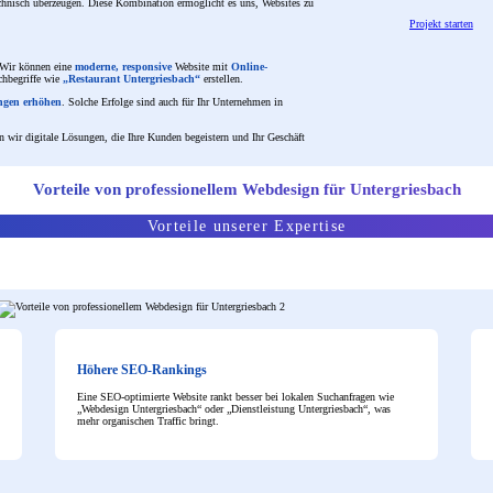
technisch überzeugen. Diese Kombination ermöglicht es uns, Websites zu
Projekt starten
. Wir können eine
moderne, responsive
Website mit
Online-
chbegriffe wie
„Restaurant Untergriesbach“
erstellen.
ungen erhöhen
. Solche Erfolge sind auch für Ihr Unternehmen in
n wir digitale Lösungen, die Ihre Kunden begeistern und Ihr Geschäft
Vorteile von professionellem Webdesign für Untergriesbach
Vorteile unserer Expertise
Höhere SEO-Rankings
Eine SEO-optimierte Website rankt besser bei lokalen Suchanfragen wie
„Webdesign Untergriesbach“ oder „Dienstleistung Untergriesbach“, was
mehr organischen Traffic bringt.