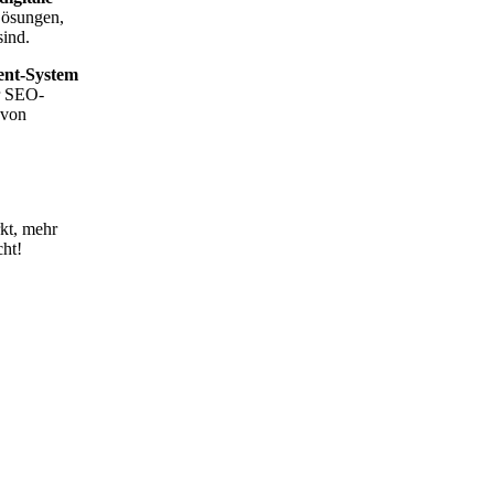
Lösungen,
sind.
ent-System
r SEO-
 von
kt, mehr
ht!