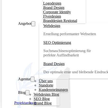
Logodesign
Brand Design
Corporate Identity
Flyerdesign
Branddesign Regional
Angebot
Webdesign
Erstellung performanter Webseiten
SEO Optimierung
Suchmaschinenoptimierung für
perfekte Auffindbarkeit
Brand Design
Der optimale erste und bleibende Eindruc
Agentur
Über uns
Standorte
Kundenmeinungen
Blog
Webdesign Blog
SEO Blog
Projektanfrage
Brand Blog