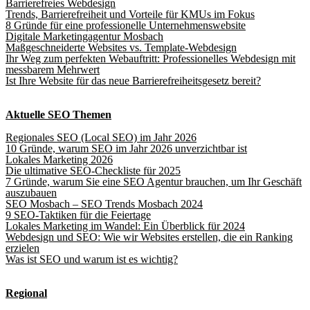
Barrierefreies Webdesign
Trends, Barrierefreiheit und Vorteile für KMUs im Fokus
8 Gründe für eine professionelle Unternehmenswebsite
Digitale Marketingagentur Mosbach
Maßgeschneiderte Websites vs. Template-Webdesign
Ihr Weg zum perfekten Webauftritt: Professionelles Webdesign mit
messbarem Mehrwert
Ist Ihre Website für das neue Barrierefreiheitsgesetz bereit?
Aktuelle SEO Themen
Regionales SEO (Local SEO) im Jahr 2026
10 Gründe, warum SEO im Jahr 2026 unverzichtbar ist
Lokales Marketing 2026
Die ultimative SEO-Checkliste für 2025
7 Gründe, warum Sie eine SEO Agentur brauchen, um Ihr Geschäft
auszubauen
SEO Mosbach – SEO Trends Mosbach 2024
9 SEO-Taktiken für die Feiertage
Lokales Marketing im Wandel: Ein Überblick für 2024
Webdesign und SEO: Wie wir Websites erstellen, die ein Ranking
erzielen
Was ist SEO und warum ist es wichtig?
Regional