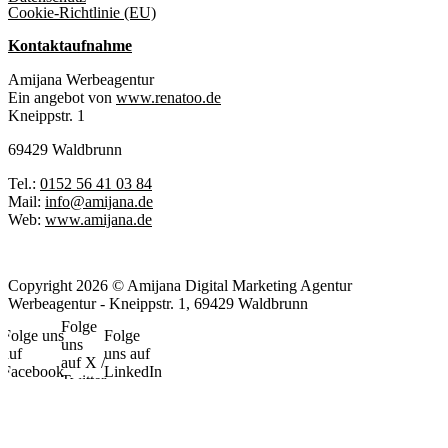
Cookie-Richtlinie (EU)
Kontaktaufnahme
Amijana Werbeagentur
Ein angebot von
www.renatoo.de
Kneippstr. 1
69429 Waldbrunn
Tel.:
0152 56 41 03 84
Mail:
info@amijana.de
Web:
www.amijana.de
Copyright 2026 © Amijana Digital Marketing Agentur
Werbeagentur - Kneippstr. 1, 69429 Waldbrunn
Folge
Folge uns
Folge
uns
auf
uns auf
auf X /
Facebook
LinkedIn
Twitter