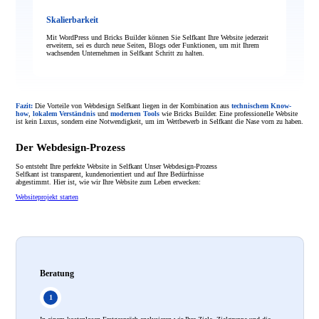
Skalierbarkeit
Mit WordPress und Bricks Builder können Sie Selfkant Ihre Website jederzeit
erweitern, sei es durch neue Seiten, Blogs oder Funktionen, um mit Ihrem
wachsenden Unternehmen in Selfkant Schritt zu halten.
Fazit:
Die Vorteile von Webdesign Selfkant liegen in der Kombination aus
technischem Know-
how
,
lokalem Verständnis
und
modernen Tools
wie Bricks Builder. Eine professionelle Website
ist kein Luxus, sondern eine Notwendigkeit, um im Wettbewerb in Selfkant die Nase vorn zu haben.
Der Webdesign-Prozess
So entsteht Ihre perfekte Website in Selfkant Unser Webdesign-Prozess
Selfkant ist transparent, kundenorientiert und auf Ihre Bedürfnisse
abgestimmt. Hier ist, wie wir Ihre Website zum Leben erwecken:
Websiteprojekt starten
Beratung