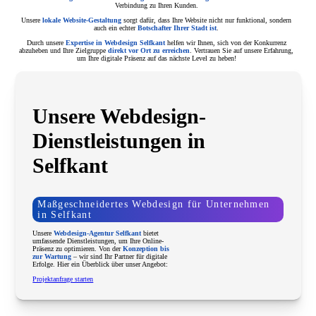
Verbindung zu Ihren Kunden.
Unsere
lokale Website-Gestaltung
sorgt dafür, dass Ihre Website nicht nur funktional, sondern
auch ein echter
Botschafter Ihrer Stadt ist
.
Durch unsere
Expertise in Webdesign Selfkant
helfen wir Ihnen, sich von der Konkurrenz
abzuheben und Ihre Zielgruppe
direkt vor Ort zu erreichen
. Vertrauen Sie auf unsere Erfahrung,
um Ihre digitale Präsenz auf das nächste Level zu heben!
Unsere Webdesign-
Dienstleistungen in
Selfkant
Maßgeschneidertes Webdesign für Unternehmen
in Selfkant
Unsere
Webdesign-Agentur Selfkant
bietet
umfassende Dienstleistungen, um Ihre Online-
Präsenz zu optimieren. Von der
Konzeption bis
zur Wartung
– wir sind Ihr Partner für digitale
Erfolge. Hier ein Überblick über unser Angebot:
Projektanfrage starten