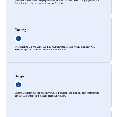
In einem kostenlosen Erstgespräch analysieren wir Ihre Ziele, Zielgruppe und die
Anforderungen Ihres Unternehmens in Selfkant.
Planung
Wir erstellen ein Konzept, das Ihre Markenidentität und lokale Elemente wie
Selfkant-spezifische Bilder oder Farben einbindet.
Design
Unsere Designer entwickeln ein visuelles Konzept, das modern, ansprechend und
auf Ihre Zielgruppe in Selfkant zugeschnitten ist.