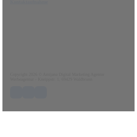
Kontaktaufnahme
Amijana Werbeagentur
Ein angebot von
www.renatoo.de
Kneippstr. 1
69429 Waldbrunn
Tel.:
0152 56 41 03 84
Mail:
info@amijana.de
Web:
www.amijana.de
Copyright 2026 © Amijana Digital Marketing Agentur
Werbeagentur - Kneippstr. 1, 69429 Waldbrunn
Folge uns auf Facebook
Folge uns auf X / Twitter
Folge uns auf LinkedIn