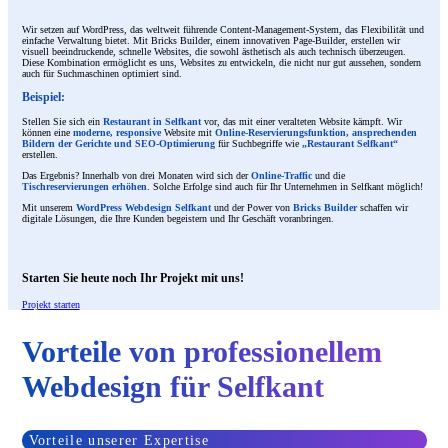
Wir setzen auf WordPress, das weltweit führende Content-Management-System, das Flexibilität und
einfache Verwaltung bietet. Mit Bricks Builder, einem innovativen Page-Builder, erstellen wir
visuell beeindruckende, schnelle Websites, die sowohl ästhetisch als auch technisch überzeugen.
Diese Kombination ermöglicht es uns, Websites zu entwickeln, die nicht nur gut aussehen, sondern
auch für Suchmaschinen optimiert sind.
Beispiel:
Stellen Sie sich ein
Restaurant in Selfkant
vor, das mit einer veralteten Website kämpft. Wir
können eine
moderne, responsive
Website mit
Online-Reservierungsfunktion, ansprechenden
Bildern der Gerichte und SEO-Optimierung
für Suchbegriffe wie
„Restaurant Selfkant“
erstellen.
Das Ergebnis? Innerhalb von drei Monaten wird sich der
Online-Traffic
und die
Tischreservierungen erhöhen
. Solche Erfolge sind auch für Ihr Unternehmen in Selfkant möglich!
Mit unserem
WordPress Webdesign Selfkant
und der Power von
Bricks Builder
schaffen wir
digitale Lösungen, die Ihre Kunden begeistern und Ihr Geschäft voranbringen.
Starten Sie heute noch Ihr Projekt mit uns!
Projekt starten
Vorteile von professionellem
Webdesign für Selfkant
Vorteile unserer Expertise