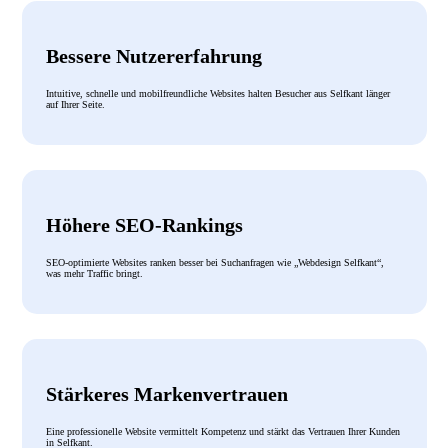
Bessere Nutzererfahrung
Intuitive, schnelle und mobilfreundliche Websites halten Besucher aus Selfkant länger
auf Ihrer Seite.
Höhere SEO-Rankings
SEO-optimierte Websites ranken besser bei Suchanfragen wie „Webdesign Selfkant“,
was mehr Traffic bringt.
Stärkeres Markenvertrauen
Eine professionelle Website vermittelt Kompetenz und stärkt das Vertrauen Ihrer Kunden
in Selfkant.