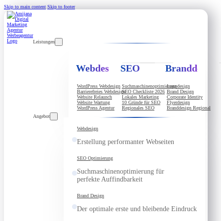
Skip to main content
Skip to footer
Leistungen
Webdesign
SEO
Branddesign
WordPress Webdesign
Suchmaschinenoptimierung
Logodesign
Barrierefreies Webdesign
SEO Checkliste 2026
Brand Design
Website Relaunch
Lokales Marketing
Corporate Identity
Website Wartung
10 Gründe für SEO
Flyerdesign
WordPress Agentur
Regionales SEO
Branddesign Regional
Angebot
Webdesign
Erstellung performanter Webseiten
SEO Optimierung
Suchmaschinenoptimierung für
perfekte Auffindbarkeit
Brand Design
Der optimale erste und bleibende Eindruck