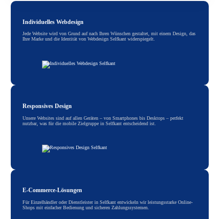
Individuelles Webdesign
Jede Website wird von Grund auf nach Ihren Wünschen gestaltet, mit einem Design, das
Ihre Marke und die Identität von Webdesign Selfkant widerspiegelt.
Responsives Design
Unsere Websites sind auf allen Geräten – von Smartphones bis Desktops – perfekt
nutzbar, was für die mobile Zielgruppe in Selfkant entscheidend ist.
E-Commerce-Lösungen
Für Einzelhändler oder Dienstleister in Selfkant entwickeln wir leistungsstarke Online-
Shops mit einfacher Bedienung und sicheren Zahlungssystemen.