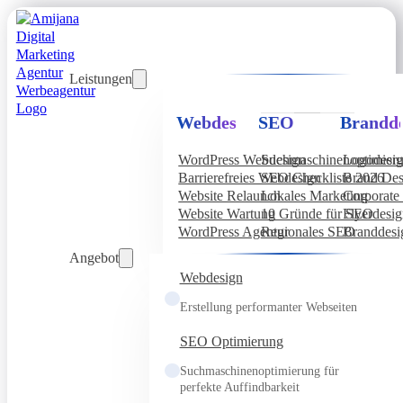
Leistungen
Webdesign
SEO
Brandde
WordPress Webdesign
Suchmaschinenoptimier
Logodesi
Barrierefreies Webdesign
SEO Checkliste 2026
Brand Des
Website Relaunch
Lokales Marketing
Corporate 
Website Wartung
10 Gründe für SEO
Flyerdesi
WordPress Agentur
Regionales SEO
Branddesi
Angebot
Webdesign
Erstellung performanter Webseiten
SEO Optimierung
Suchmaschinenoptimierung für
perfekte Auffindbarkeit