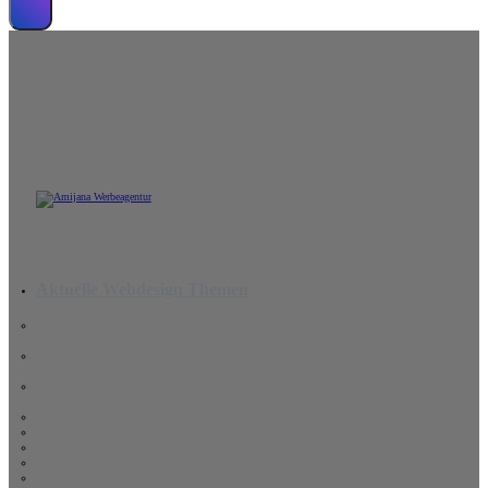
Wir erstellen leistungsstarke Website
Aktuelle Webdesign Themen
Wichtigkeit einer Website 2026: 10 Gründe, warum Ihr
Unternehmen sie braucht
Die KI-Revolution im Webdesign: Freund oder Feind für
Kreative?
Mensch vs. Maschine: Warum Ihr Unternehmen mehr als nur
einen Algorithmus braucht
Barrierefreies Webdesign
Trends, Barrierefreiheit und Vorteile für KMUs im Fokus
8 Gründe für eine professionelle Unternehmenswebsite
Digitale Marketingagentur Mosbach
Maßgeschneiderte Websites vs. Template-Webdesign