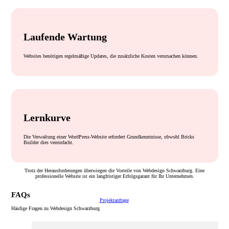
Laufende Wartung
Websites benötigen regelmäßige Updates, die zusätzliche Kosten verursachen können.
Lernkurve
Die Verwaltung einer WordPress-Website erfordert Grundkenntnisse, obwohl Bricks
Builder dies vereinfacht.
Trotz der Herausforderungen überwiegen die Vorteile von Webdesign Schwarzburg. Eine
professionelle Website ist ein langfristiger Erfolgsgarant für Ihr Unternehmen.
FAQs
Projektanfrage
Häufige Fragen zu Webdesign Schwarzburg