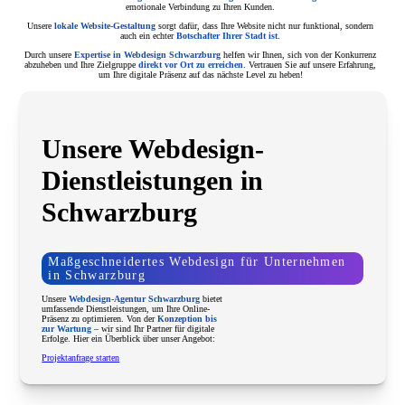
emotionale Verbindung zu Ihren Kunden.
Unsere
lokale Website-Gestaltung
sorgt dafür, dass Ihre Website nicht nur funktional, sondern
auch ein echter
Botschafter Ihrer Stadt ist
.
Durch unsere
Expertise in Webdesign Schwarzburg
helfen wir Ihnen, sich von der Konkurrenz
abzuheben und Ihre Zielgruppe
direkt vor Ort zu erreichen
. Vertrauen Sie auf unsere Erfahrung,
um Ihre digitale Präsenz auf das nächste Level zu heben!
Unsere Webdesign-
Dienstleistungen in
Schwarzburg
Maßgeschneidertes Webdesign für Unternehmen
in Schwarzburg
Unsere
Webdesign-Agentur Schwarzburg
bietet
umfassende Dienstleistungen, um Ihre Online-
Präsenz zu optimieren. Von der
Konzeption bis
zur Wartung
– wir sind Ihr Partner für digitale
Erfolge. Hier ein Überblick über unser Angebot:
Projektanfrage starten