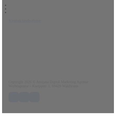
Impressum
Datenschutz
Cookie-Richtlinie (EU)
Kontaktaufnahme
Amijana Werbeagentur
Ein angebot von
www.renatoo.de
Kneippstr. 1
69429 Waldbrunn
Tel.:
0152 56 41 03 84
Mail:
info@amijana.de
Web:
www.amijana.de
Copyright 2026 © Amijana Digital Marketing Agentur
Werbeagentur - Kneippstr. 1, 69429 Waldbrunn
Folge uns auf Facebook
Folge uns auf X / Twitter
Folge uns auf LinkedIn