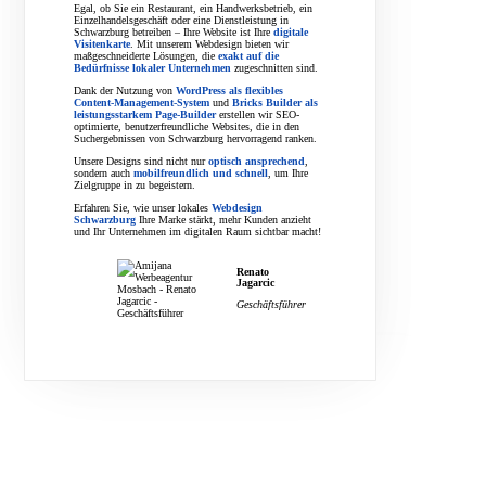
Egal, ob Sie ein Restaurant, ein Handwerksbetrieb, ein
Einzelhandelsgeschäft oder eine Dienstleistung in
Schwarzburg betreiben – Ihre Website ist Ihre
digitale
Visitenkarte
. Mit unserem Webdesign bieten wir
maßgeschneiderte Lösungen, die
exakt auf die
Bedürfnisse lokaler Unternehmen
zugeschnitten sind.
Dank der Nutzung von
WordPress als flexibles
Content-Management-System
und
Bricks Builder als
leistungsstarkem Page-Builder
erstellen wir SEO-
optimierte, benutzerfreundliche Websites, die in den
Suchergebnissen von Schwarzburg hervorragend ranken.
Unsere Designs sind nicht nur
optisch ansprechend
,
sondern auch
mobilfreundlich und schnell
, um Ihre
Zielgruppe in zu begeistern.
Erfahren Sie, wie unser lokales
Webdesign
Schwarzburg
Ihre Marke stärkt, mehr Kunden anzieht
und Ihr Unternehmen im digitalen Raum sichtbar macht!
Renato
Jagarcic
Geschäftsführer