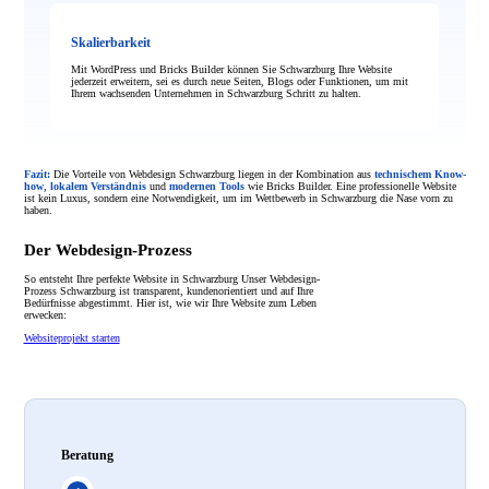
Skalierbarkeit
Mit WordPress und Bricks Builder können Sie Schwarzburg Ihre Website
jederzeit erweitern, sei es durch neue Seiten, Blogs oder Funktionen, um mit
Ihrem wachsenden Unternehmen in Schwarzburg Schritt zu halten.
Fazit:
Die Vorteile von Webdesign Schwarzburg liegen in der Kombination aus
technischem Know-
how
,
lokalem Verständnis
und
modernen Tools
wie Bricks Builder. Eine professionelle Website
ist kein Luxus, sondern eine Notwendigkeit, um im Wettbewerb in Schwarzburg die Nase vorn zu
haben.
Der Webdesign-Prozess
So entsteht Ihre perfekte Website in Schwarzburg Unser Webdesign-
Prozess Schwarzburg ist transparent, kundenorientiert und auf Ihre
Bedürfnisse abgestimmt. Hier ist, wie wir Ihre Website zum Leben
erwecken:
Websiteprojekt starten
Beratung