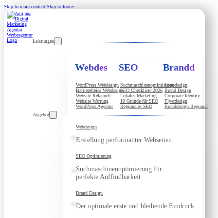
Skip to main content
Skip to footer
Leistungen
Webdesign
SEO
Branddesign
WordPress Webdesign
Suchmaschinenoptimierung
Logodesign
Barrierefreies Webdesign
SEO Checkliste 2026
Brand Design
Website Relaunch
Lokales Marketing
Corporate Identity
Website Wartung
10 Gründe für SEO
Flyerdesign
WordPress Agentur
Regionales SEO
Branddesign Regional
Angebot
Webdesign
Erstellung performanter Webseiten
SEO Optimierung
Suchmaschinenoptimierung für
perfekte Auffindbarkeit
Brand Design
Der optimale erste und bleibende Eindruck