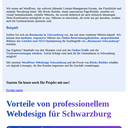
Wir setzen auf WordPress, das weltweit führende Content-Management-System, das Flexibilität und
einfache Verwaltung bietet. Mit Bricks Builder, einem innovativen Page-Builder, erstellen wir
visuell beeindruckende, schnelle Websites, die sowohl ästhetisch als auch technisch überzeugen.
Diese Kombination ermöglicht es uns, Websites zu entwickeln, die nicht nur gut aussehen, sondern
auch für Suchmaschinen optimiert sind.
Beispiel:
Stellen Sie sich ein
Restaurant in Schwarzburg
vor, das mit einer veralteten Website kämpft. Wir
können eine
moderne, responsive
Website mit
Online-Reservierungsfunktion, ansprechenden
Bildern der Gerichte und SEO-Optimierung
für Suchbegriffe wie
„Restaurant Schwarzburg“
erstellen.
Das Ergebnis? Innerhalb von drei Monaten wird sich der
Online-Traffic
und die
Tischreservierungen erhöhen
. Solche Erfolge sind auch für Ihr Unternehmen in Schwarzburg
möglich!
Mit unserem
WordPress Webdesign Schwarzburg
und der Power von
Bricks Builder
schaffen
wir digitale Lösungen, die Ihre Kunden begeistern und Ihr Geschäft voranbringen.
Starten Sie heute noch Ihr Projekt mit uns!
Projekt starten
Vorteile von professionellem
Webdesign für Schwarzburg