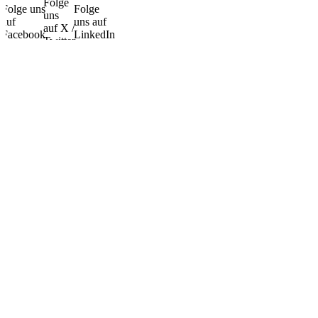
Folge
Folge uns
Folge
uns
auf
uns auf
auf X /
Facebook
LinkedIn
Twitter