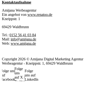
Kontaktaufnahme
Amijana Werbeagentur
Ein angebot von
www.renatoo.de
Kneippstr. 1
69429 Waldbrunn
Tel.:
0152 56 41 03 84
Mail:
info@amijana.de
Web:
www.amijana.de
Copyright 2026 © Amijana Digital Marketing Agentur
Werbeagentur - Kneippstr. 1, 69429 Waldbrunn
Folge
Folge uns
Folge
uns
auf
uns auf
auf X /
Facebook
LinkedIn
Twitter