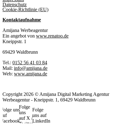
Datenschutz
Cookie-Richtlinie (EU)
Kontaktaufnahme
Amijana Werbeagentur
Ein angebot von
www.renatoo.de
Kneippstr. 1
69429 Waldbrunn
Tel.:
0152 56 41 03 84
Mail:
info@amijana.de
Web:
www.amijana.de
Copyright 2026 © Amijana Digital Marketing Agentur
Werbeagentur - Kneippstr. 1, 69429 Waldbrunn
Folge
Folge uns
Folge
uns
auf
uns auf
auf X /
Facebook
LinkedIn
Twitter