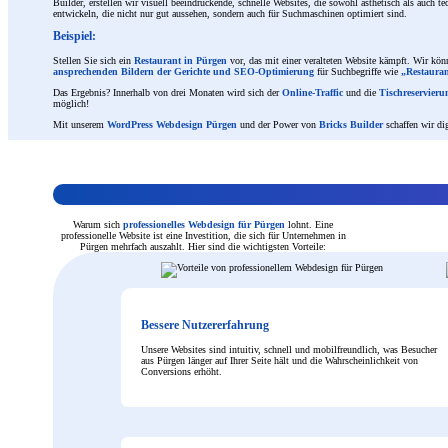
Builder, erstellen wir visuell beeindruckende, schnelle Websites, die sowohl ästhetisch als auch 
entwickeln, die nicht nur gut aussehen, sondern auch für Suchmaschinen optimiert sind.
Beispiel:
Stellen Sie sich ein
Restaurant in Pürgen
vor, das mit einer veralteten Website kämpft. Wir kö
ansprechenden Bildern der Gerichte und SEO-Optimierung
für Suchbegriffe wie
„Restaura
Das Ergebnis? Innerhalb von drei Monaten wird sich der
Online-Traffic
und die
Tischreservier
möglich!
Mit unserem
WordPress Webdesign Pürgen
und der Power von
Bricks Builder
schaffen wir di
Warum sich
professionelles Webdesign für Pürgen
lohnt. Eine
professionelle Website ist eine Investition, die sich für Unternehmen in
Pürgen mehrfach auszahlt. Hier sind die wichtigsten Vorteile:
Bessere Nutzererfahrung
Unsere Websites sind intuitiv, schnell und mobilfreundlich, was Besucher
aus Pürgen länger auf Ihrer Seite hält und die Wahrscheinlichkeit von
Conversions erhöht.