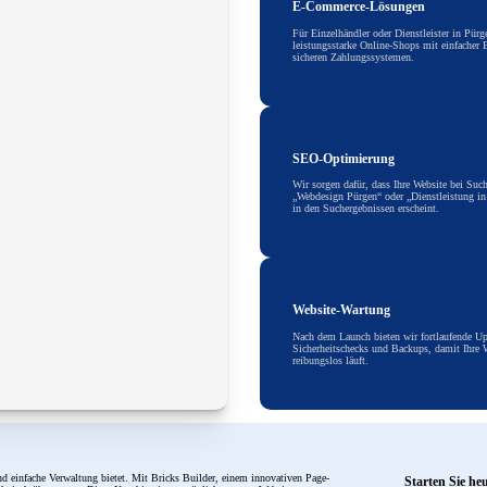
E-Commerce-Lösungen
Für Einzelhändler oder Dienstleister in Pürg
leistungsstarke Online-Shops mit einfacher
sicheren Zahlungssystemen.
SEO-Optimierung
Wir sorgen dafür, dass Ihre Website bei Suc
„Webdesign Pürgen“ oder „Dienstleistung in
in den Suchergebnissen erscheint.
Website-Wartung
Nach dem Launch bieten wir fortlaufende Up
Sicherheitschecks und Backups, damit Ihre W
reibungslos läuft.
d einfache Verwaltung bietet. Mit Bricks Builder, einem innovativen Page-
Starten Sie he