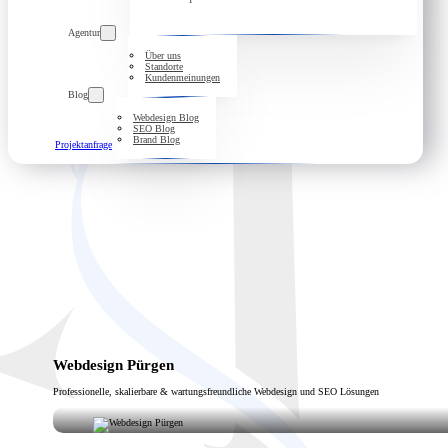
Agentur
Über uns
Standorte
Kundenmeinungen
Blog
Webdesign Blog
SEO Blog
Brand Blog
Projektanfrage
Webdesign Pürgen
Professionelle, skalierbare & wartungsfreundliche Webdesign und SEO Lösungen