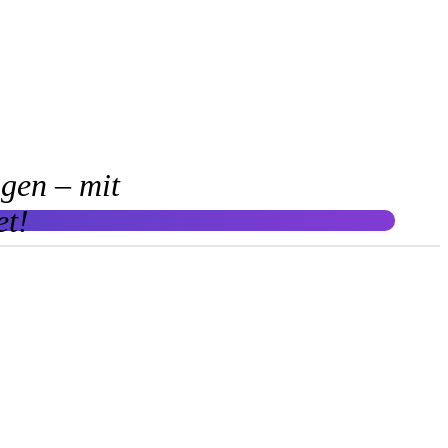
gen – mit
et!