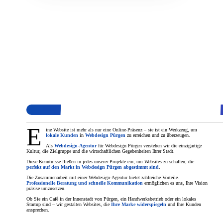
E
ine Website ist mehr als nur eine Online-Präsenz – sie ist ein Werkzeug, um
lokale Kunden
in
Webdesign Pürgen
zu erreichen und zu überzeugen.
Als
Webdesign-Agentur
für Webdesign Pürgen verstehen wir die einzigartige
Kultur, die Zielgruppe und die wirtschaftlichen Gegebenheiten Ihrer Stadt.
Diese Kenntnisse fließen in jedes unserer Projekte ein, um Websites zu schaffen, die
perfekt auf den Markt in Webdesign Pürgen abgestimmt sind
.
Die Zusammenarbeit mit einer Webdesign-Agentur bietet zahlreiche Vorteile.
Professionelle Beratung und schnelle Kommunikation
ermöglichen es uns, Ihre Vision
präzise umzusetzen.
Ob Sie ein Café in der Innenstadt von Pürgen, ein Handwerksbetrieb oder ein lokales
Startup sind – wir gestalten Websites, die
Ihre Marke widerspiegeln
und Ihre Kunden
ansprechen.