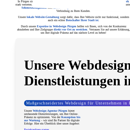
In Pürgen sind Branchen wie
Gastronomie, Einzelhandel, Dienstleistungen und Handwerk
stark vertreten. Eine
professionelle Website mit lokalen Elementen
– etwa Bildern von bekannt
Sehenswürdigkeiten
oder
Erwähnungen von Veranstaltungen
schafft eine emotionale
Verbindung zu Ihren Kunden.
Unsere
lokale Website-Gestaltung
sorgt dafür, dass Ihre Website nicht nur funktional, sondern
auch ein echter
Botschafter Ihrer Stadt ist
.
Durch unsere
Expertise in Webdesign Pürgen
helfen wir Ihnen, sich von der Konkurrenz
abzuheben und Ihre Zielgruppe
direkt vor Ort zu erreichen
. Vertrauen Sie auf unsere Erfahrung,
um Ihre digitale Präsenz auf das nächste Level zu heben!
Unsere Webdesign
Dienstleistungen 
Maßgeschneidertes Webdesign für Unternehmen in 
Unsere
Webdesign-Agentur Pürgen
bietet
umfassende Dienstleistungen, um Ihre Online-
Präsenz zu optimieren. Von der
Konzeption bis
zur Wartung
– wir sind Ihr Partner für digitale
Erfolge. Hier ein Überblick über unser Angebot:
Projektanfrage starten