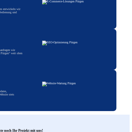
en entwickeln wir
 Bedienung und
hanfragen wie
 Pürgen“ weit oben
dates,
ebsite stets
ute noch Ihr Projekt mit uns!