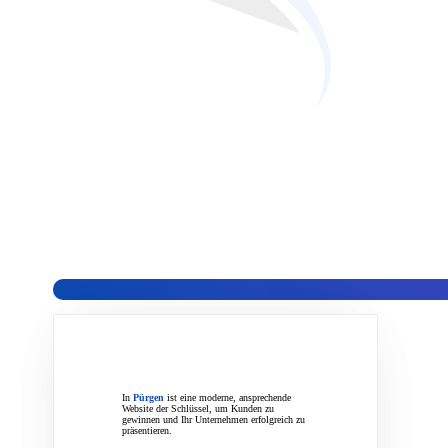
Wir sind ein professionelles Webd
unseren Kunden umfassende und ko
In
Pürgen
ist eine moderne, ansprechende
Website der Schlüssel, um Kunden zu
gewinnen und Ihr Unternehmen erfolgreich zu
präsentieren.