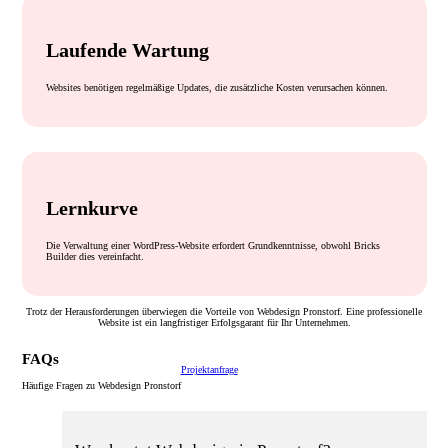
Laufende Wartung
Websites benötigen regelmäßige Updates, die zusätzliche Kosten verursachen können.
Lernkurve
Die Verwaltung einer WordPress-Website erfordert Grundkenntnisse, obwohl Bricks
Builder dies vereinfacht.
Trotz der Herausforderungen überwiegen die Vorteile von Webdesign Pronstorf. Eine professionelle
Website ist ein langfristiger Erfolgsgarant für Ihr Unternehmen.
FAQs
Projektanfrage
Häufige Fragen zu Webdesign Pronstorf