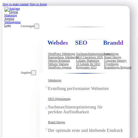
Skip to main content
Skip to footer
Leistungen
Webdesign
SEO
Branddesign
WordPress Webdesign
Suchmaschinenoptimierung
Logodesign
Barrierefreies Webdesign
SEO Checkliste 2026
Brand Design
Website Relaunch
Lokales Marketing
Corporate Identity
Website Wartung
10 Gründe für SEO
Flyerdesign
WordPress Agentur
Regionales SEO
Branddesign Regional
Angebot
Webdesign
Erstellung performanter Webseiten
SEO Optimierung
Suchmaschinenoptimierung für
perfekte Auffindbarkeit
Brand Design
Der optimale erste und bleibende Eindruck