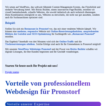
Wir setzen auf WordPress, das weltweit führende Content-Management-System, das Flexibilität und
einfache Verwaltung bietet. Mit Bricks Builder, einem innovativen Page-Builder, erstellen wir
visuell beeindruckende, schnelle Websites, die sowohl ästhetisch als auch technisch überzeugen.
Diese Kombination ermöglicht es uns, Websites zu entwickeln, die nicht nur gut aussehen, sondern
auch für Suchmaschinen optimiert sind.
Beispiel:
Stellen Sie sich ein
Restaurant in Pronstorf
vor, das mit einer veralteten Website kämpft. Wir
können eine
moderne, responsive
Website mit
Online-Reservierungsfunktion, ansprechenden
Bildern der Gerichte und SEO-Optimierung
für Suchbegriffe wie
„Restaurant Pronstorf“
erstellen.
Das Ergebnis? Innerhalb von drei Monaten wird sich der
Online-Traffic
und die
Tischreservierungen erhöhen
. Solche Erfolge sind auch für Ihr Unternehmen in Pronstorf möglich!
Mit unserem
WordPress Webdesign Pronstorf
und der Power von
Bricks Builder
schaffen wir
digitale Lösungen, die Ihre Kunden begeistern und Ihr Geschäft voranbringen.
Starten Sie heute noch Ihr Projekt mit uns!
Projekt starten
Vorteile von professionellem
Webdesign für Pronstorf
Vorteile unserer Expertise