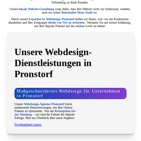
Verbindung zu Ihren Kunden.
Unsere
lokale Website-Gestaltung
sorgt dafür, dass Ihre Website nicht nur funktional, sondern
auch ein echter
Botschafter Ihrer Stadt ist
.
Durch unsere
Expertise in Webdesign Pronstorf
helfen wir Ihnen, sich von der Konkurrenz
abzuheben und Ihre Zielgruppe
direkt vor Ort zu erreichen
. Vertrauen Sie auf unsere Erfahrung,
um Ihre digitale Präsenz auf das nächste Level zu heben!
Unsere Webdesign-
Dienstleistungen in
Pronstorf
Maßgeschneidertes Webdesign für Unternehmen
in Pronstorf
Unsere
Webdesign-Agentur Pronstorf
bietet
umfassende Dienstleistungen, um Ihre Online-
Präsenz zu optimieren. Von der
Konzeption bis
zur Wartung
– wir sind Ihr Partner für digitale
Erfolge. Hier ein Überblick über unser Angebot:
Projektanfrage starten