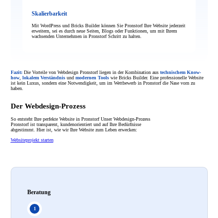
Skalierbarkeit
Mit WordPress und Bricks Builder können Sie Pronstorf Ihre Website jederzeit
erweitern, sei es durch neue Seiten, Blogs oder Funktionen, um mit Ihrem
wachsenden Unternehmen in Pronstorf Schritt zu halten.
Fazit:
Die Vorteile von Webdesign Pronstorf liegen in der Kombination aus
technischem Know-
how
,
lokalem Verständnis
und
modernen Tools
wie Bricks Builder. Eine professionelle Website
ist kein Luxus, sondern eine Notwendigkeit, um im Wettbewerb in Pronstorf die Nase vorn zu
haben.
Der Webdesign-Prozess
So entsteht Ihre perfekte Website in Pronstorf Unser Webdesign-Prozess
Pronstorf ist transparent, kundenorientiert und auf Ihre Bedürfnisse
abgestimmt. Hier ist, wie wir Ihre Website zum Leben erwecken:
Websiteprojekt starten
Beratung