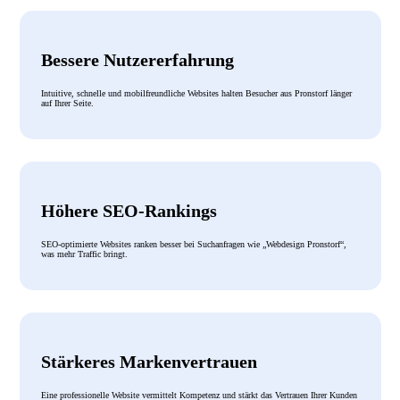
Bessere Nutzererfahrung
Intuitive, schnelle und mobilfreundliche Websites halten Besucher aus Pronstorf länger
auf Ihrer Seite.
Höhere SEO-Rankings
SEO-optimierte Websites ranken besser bei Suchanfragen wie „Webdesign Pronstorf“,
was mehr Traffic bringt.
Stärkeres Markenvertrauen
Eine professionelle Website vermittelt Kompetenz und stärkt das Vertrauen Ihrer Kunden