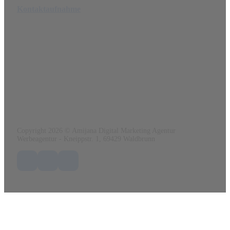
Kontaktaufnahme
Amijana Werbeagentur
Ein angebot von
www.renatoo.de
Kneippstr. 1
69429 Waldbrunn
Tel.:
0152 56 41 03 84
Mail:
info@amijana.de
Web:
www.amijana.de
Copyright 2026 © Amijana Digital Marketing Agentur
Werbeagentur - Kneippstr. 1, 69429 Waldbrunn
Folge uns auf Facebook
Folge uns auf X / Twitter
Folge uns auf LinkedIn