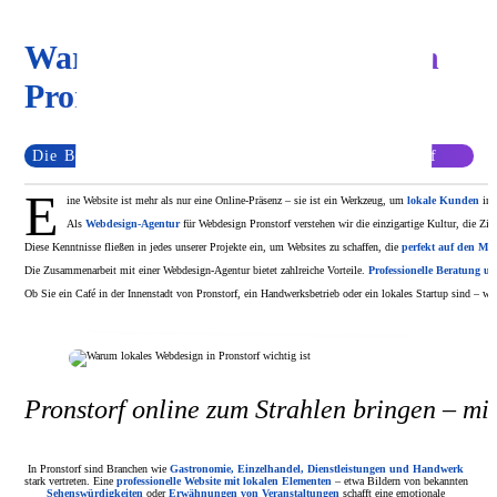
Warum lokales Webdesign in
Pronstorf wichtig ist
Die Bedeutung von lokalem Webdesign für Pronstorf
E
ine Website ist mehr als nur eine Online-Präsenz – sie ist ein Werkzeug, um
lokale Kunden
in
Als
Webdesign-Agentur
für Webdesign Pronstorf verstehen wir die einzigartige Kultur, die Zie
Diese Kenntnisse fließen in jedes unserer Projekte ein, um Websites zu schaffen, die
perfekt auf den Ma
Die Zusammenarbeit mit einer Webdesign-Agentur bietet zahlreiche Vorteile.
Professionelle Beratung 
Ob Sie ein Café in der Innenstadt von Pronstorf, ein Handwerksbetrieb oder ein lokales Startup sind – wir
Pronstorf online zum Strahlen bringen – mi
In Pronstorf sind Branchen wie
Gastronomie, Einzelhandel, Dienstleistungen und Handwerk
stark vertreten. Eine
professionelle Website mit lokalen Elementen
– etwa Bildern von bekannten
Sehenswürdigkeiten
oder
Erwähnungen von Veranstaltungen
schafft eine emotionale