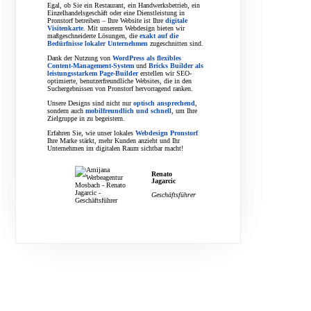
Egal, ob Sie ein Restaurant, ein Handwerksbetrieb, ein
Einzelhandelsgeschäft oder eine Dienstleistung in
Pronstorf betreiben – Ihre Website ist Ihre
digitale
Visitenkarte
. Mit unserem Webdesign bieten wir
maßgeschneiderte Lösungen, die
exakt auf die
Bedürfnisse lokaler Unternehmen
zugeschnitten sind.
Dank der Nutzung von
WordPress als flexibles
Content-Management-System
und
Bricks Builder als
leistungsstarkem Page-Builder
erstellen wir SEO-
optimierte, benutzerfreundliche Websites, die in den
Suchergebnissen von Pronstorf hervorragend ranken.
Unsere Designs sind nicht nur
optisch ansprechend
,
sondern auch
mobilfreundlich und schnell
, um Ihre
Zielgruppe in zu begeistern.
Erfahren Sie, wie unser lokales
Webdesign Pronstorf
Ihre Marke stärkt, mehr Kunden anzieht und Ihr
Unternehmen im digitalen Raum sichtbar macht!
Renato
Jagarcic
Geschäftsführer