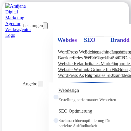
Leistungen
Webdesign
SEO
Brandde
WordPress Webdesign
Suchmaschinenoptimier
Logodesi
Barrierefreies Webdesign
SEO Checkliste 2026
Brand Des
Website Relaunch
Lokales Marketing
Corporate 
Website Wartung
10 Gründe für SEO
Flyerdesi
WordPress Agentur
Regionales SEO
Branddesi
Angebot
Webdesign
Erstellung performanter Webseiten
SEO Optimierung
Suchmaschinenoptimierung für
perfekte Auffindbarkeit