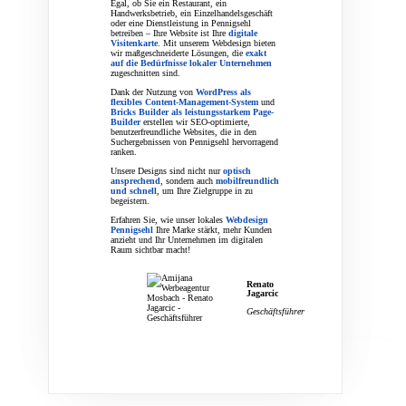
Egal, ob Sie ein Restaurant, ein
Handwerksbetrieb, ein Einzelhandelsgeschäft
oder eine Dienstleistung in Pennigsehl
betreiben – Ihre Website ist Ihre
digitale
Visitenkarte
. Mit unserem Webdesign bieten
wir maßgeschneiderte Lösungen, die
exakt
auf die Bedürfnisse lokaler Unternehmen
zugeschnitten sind.
Dank der Nutzung von
WordPress als
flexibles Content-Management-System
und
Bricks Builder als leistungsstarkem Page-
Builder
erstellen wir SEO-optimierte,
benutzerfreundliche Websites, die in den
Suchergebnissen von Pennigsehl hervorragend
ranken.
Unsere Designs sind nicht nur
optisch
ansprechend
, sondern auch
mobilfreundlich
und schnell
, um Ihre Zielgruppe in zu
begeistern.
Erfahren Sie, wie unser lokales
Webdesign
Pennigsehl
Ihre Marke stärkt, mehr Kunden
anzieht und Ihr Unternehmen im digitalen
Raum sichtbar macht!
Renato
Jagarcic
Geschäftsführer