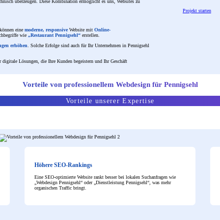
technisch überzeugen. Diese Kombination ermöglicht es uns, Websites zu
Projekt starten
 können eine
moderne, responsive
Website mit
Online-
chbegriffe wie
„Restaurant Pennigsehl“
erstellen.
ungen erhöhen
. Solche Erfolge sind auch für Ihr Unternehmen in Pennigsehl
r digitale Lösungen, die Ihre Kunden begeistern und Ihr Geschäft
Vorteile von professionellem Webdesign für Pennigsehl
Vorteile unserer Expertise
Höhere SEO-Rankings
Eine SEO-optimierte Website rankt besser bei lokalen Suchanfragen wie
„Webdesign Pennigsehl“ oder „Dienstleistung Pennigsehl“, was mehr
organischen Traffic bringt.