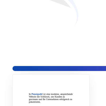
Wir sind ein professionelles Webd
unseren Kunden umfassende und ko
In
Pennigsehl
ist eine moderne, ansprechende
Website der Schlüssel, um Kunden zu
gewinnen und Ihr Unternehmen erfolgreich zu
präsentieren.