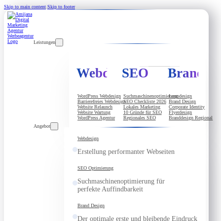
Skip to main content
Skip to footer
Leistungen
Webdesign
SEO
Brandde
WordPress Webdesign
Suchmaschinenoptimierung
Logodesign
Barrierefreies Webdesign
SEO Checkliste 2026
Brand Design
Website Relaunch
Lokales Marketing
Corporate Identity
Website Wartung
10 Gründe für SEO
Flyerdesign
WordPress Agentur
Regionales SEO
Branddesign Regional
Angebot
Webdesign
Erstellung performanter Webseiten
SEO Optimierung
Suchmaschinenoptimierung für
perfekte Auffindbarkeit
Brand Design
Der optimale erste und bleibende Eindruck