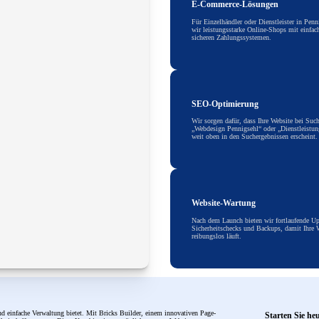
E-Commerce-Lösungen
Für Einzelhändler oder Dienstleister in Penn
wir leistungsstarke Online-Shops mit einfa
sicheren Zahlungssystemen.
SEO-Optimierung
Wir sorgen dafür, dass Ihre Website bei Suc
„Webdesign Pennigsehl“ oder „Dienstleistun
weit oben in den Suchergebnissen erscheint.
Website-Wartung
Nach dem Launch bieten wir fortlaufende Up
Sicherheitschecks und Backups, damit Ihre W
reibungslos läuft.
d einfache Verwaltung bietet. Mit Bricks Builder, einem innovativen Page-
Starten Sie he