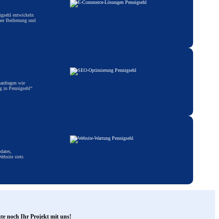
igsehl entwickeln
cher Bedienung und
hanfragen wie
g in Pennigsehl“
dates,
ebsite stets
ute noch Ihr Projekt mit uns!