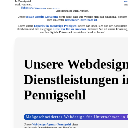
In Pennigsehl sind Branchen wie
Gastronomie, Einzelhandel, Dienstleistungen und Handwe
stark vertreten. Eine
professionelle Website mit lokalen Elementen
– etwa Bildern von bekannt
Sehenswürdigkeiten
oder
Erwähnungen von Veranstaltungen
schafft eine emotionale
Verbindung zu Ihren Kunden.
Unsere
lokale Website-Gestaltung
sorgt dafür, dass Ihre Website nicht nur funktional, sondern
auch ein echter
Botschafter Ihrer Stadt ist
.
Durch unsere
Expertise in Webdesign Pennigsehl
helfen wir Ihnen, sich von der Konkurrenz
abzuheben und Ihre Zielgruppe
direkt vor Ort zu erreichen
. Vertrauen Sie auf unsere Erfahrung,
um Ihre digitale Präsenz auf das nächste Level zu heben!
Unsere Webdesign
Dienstleistungen i
Pennigsehl
Maßgeschneidertes Webdesign für Unternehmen in 
Unsere
Webdesign-Agentur Pennigsehl
bietet
umfassende Dienstleistungen, um Ihre Online-