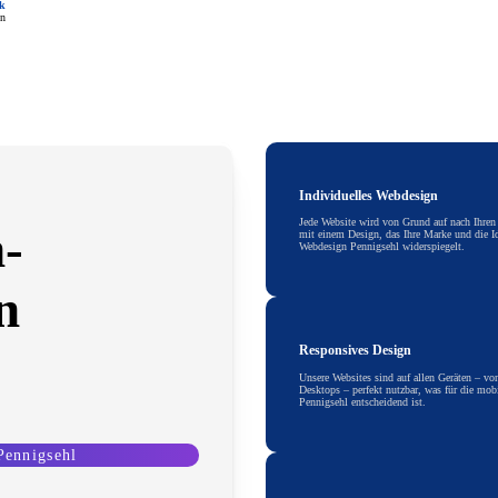
rk
en
Individuelles Webdesign
Jede Website wird von Grund auf nach Ihren
-
mit einem Design, das Ihre Marke und die Id
Webdesign Pennigsehl widerspiegelt.
n
Responsives Design
Unsere Websites sind auf allen Geräten – v
Desktops – perfekt nutzbar, was für die mob
Pennigsehl entscheidend ist.
Pennigsehl