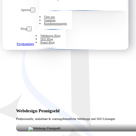
Agentur
Über uns
Standorte
Kundenmeinungen
Blog
Webdesign Blog
SEO Blog
Brand Blog
Projektanfrage
Webdesign Pennigsehl
Professionelle, skalierbare & wartungsfreundliche Webdesign und SEO Lösungen