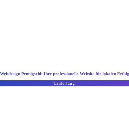
esign- und Entwicklungsunternehmen. Wir biet
stengünstige Webdesignlösungen
Webdesign Pennigsehl: Ihre professionelle Website für lokalen Erfol
Einleitung