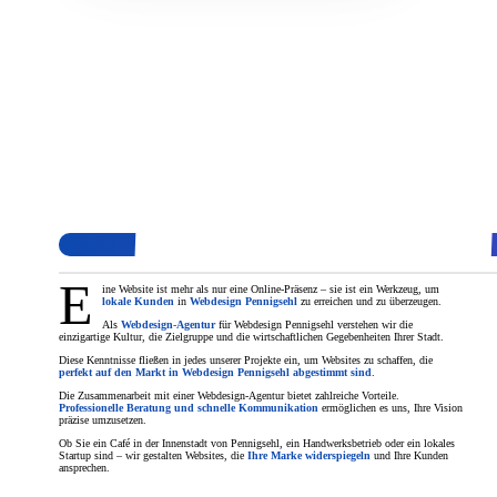
E
ine Website ist mehr als nur eine Online-Präsenz – sie ist ein Werkzeug, um
lokale Kunden
in
Webdesign Pennigsehl
zu erreichen und zu überzeugen.
Als
Webdesign-Agentur
für Webdesign Pennigsehl verstehen wir die
einzigartige Kultur, die Zielgruppe und die wirtschaftlichen Gegebenheiten Ihrer Stadt.
Diese Kenntnisse fließen in jedes unserer Projekte ein, um Websites zu schaffen, die
perfekt auf den Markt in Webdesign Pennigsehl abgestimmt sind
.
Die Zusammenarbeit mit einer Webdesign-Agentur bietet zahlreiche Vorteile.
Professionelle Beratung und schnelle Kommunikation
ermöglichen es uns, Ihre Vision
präzise umzusetzen.
Ob Sie ein Café in der Innenstadt von Pennigsehl, ein Handwerksbetrieb oder ein lokales
Startup sind – wir gestalten Websites, die
Ihre Marke widerspiegeln
und Ihre Kunden
ansprechen.