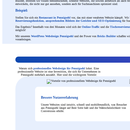
Builder, erstellen wir visuell beeindruckende, schnelle Websites, die sowohl ästhetisch als auch 
entwickeln, die nicht nur gut aussehen, sondern auch für Suchmaschinen optimiert sind.
Beispiel:
Stellen Sie sich ein
Restaurant in Pennigsehl
vor, das mit einer veralteten Website kämpft. Wir
Reservierungsfunktion, ansprechenden Bildern der Gerichte und SEO-Optimierung
für Su
Das Ergebnis? Innerhalb von drei Monaten wird sich der
Online-Traffic
und die
Tischreservier
möglich!
Mit unserem
WordPress Webdesign Pennigsehl
und der Power von
Bricks Builder
schaffen wi
voranbringen.
Warum sich
professionelles Webdesign für Pennigsehl
lohnt. Eine
professionelle Website ist eine Investition, die sich für Unternehmen in
Pennigsehl mehrfach auszahlt. Hier sind die wichtigsten Vorteile:
Bessere Nutzererfahrung
Unsere Websites sind intuitiv, schnell und mobilfreundlich, was Besucher
aus Pennigsehl länger auf Ihrer Seite hält und die Wahrscheinlichkeit von
Conversions erhöht.