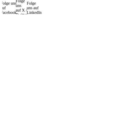
Folge
Folge uns
Folge
uns
auf
uns auf
auf X /
Facebook
LinkedIn
Twitter