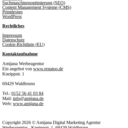
Suchmaschinenoptimierung (SEO)
Content Management Systeme (CMS)
Printdesign
WordPress
Rechtliches
Impressum
Datenschutz
Cookie-Richtlinie (EU)
Kontaktaufnahme
Amijana Werbeagentur
Ein angebot von
www.renatoo.de
Kneippstr. 1
69429 Waldbrunn
Tel.:
0152 56 41 03 84
Mail:
info@amijana.de
Web:
www.amijana.de
Copyright 2026 © Amijana Digital Marketing Agentur
Werbeagentur - Kneippstr. 1, 69429 Waldbrunn