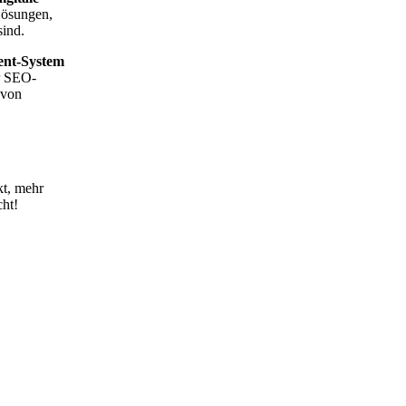
Lösungen,
sind.
ent-System
r SEO-
 von
kt, mehr
ht!