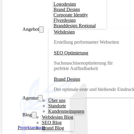
Logodesign
Brand Design
Corporate Identity
Flyerdesign
Branddesign Regional
Angebot
Webdesign
Erstellung performanter Webseiten
SEO Optimierung
Suchmaschinenoptimierung für
perfekte Auffindbarkeit
Brand Design
Der optimale erste und bleibende Eindruc
Agentur
Über uns
Standorte
Kundenmeinungen
Blog
Webdesign Blog
SEO Blog
Projektanfrage
Brand Blog