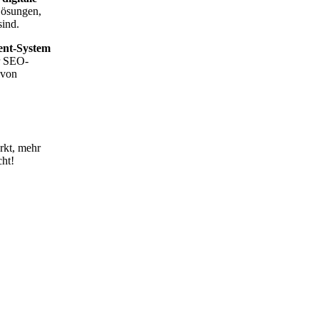
Lösungen,
sind.
ent-System
r SEO-
 von
rkt, mehr
ht!