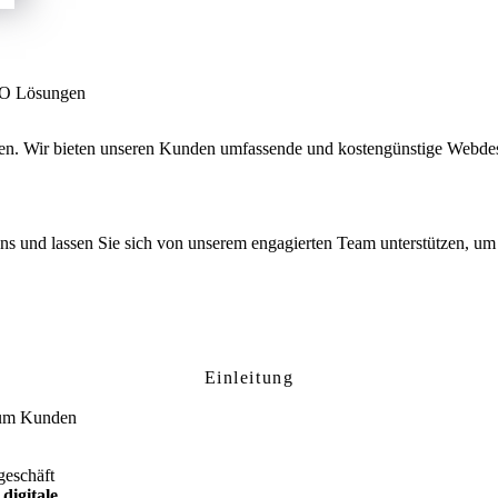
SEO Lösungen
men. Wir bieten unseren Kunden umfassende und kostengünstige Webde
 uns und lassen Sie sich von unserem engagierten Team unterstützen, um 
ttingen: Ihre professionelle Website für l
Einleitung
, um Kunden
geschäft
e
digitale