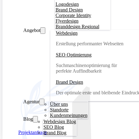
Logodesign
Brand Design
Corporate Identity
Flyerdesign
Branddesign Regional
Angebot
Webdesign
Erstellung performanter Webseiten
SEO Optimierung
Suchmaschinenoptimierung für
perfekte Auffindbarkeit
Brand Design
Der optimale erste und bleibende Eindruc
Agentur
Über uns
Standorte
Kundenmeinungen
Blog
Webdesign Blog
SEO Blog
Projektanfrage
Brand Blog