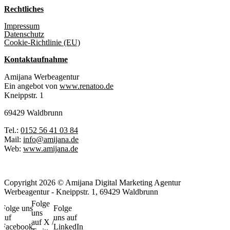
Rechtliches
Impressum
Datenschutz
Cookie-Richtlinie (EU)
Kontaktaufnahme
Amijana Werbeagentur
Ein angebot von
www.renatoo.de
Kneippstr. 1
69429 Waldbrunn
Tel.:
0152 56 41 03 84
Mail:
info@amijana.de
Web:
www.amijana.de
Copyright 2026 © Amijana Digital Marketing Agentur
Werbeagentur - Kneippstr. 1, 69429 Waldbrunn
Folge
Folge uns
Folge
uns
auf
uns auf
auf X /
Facebook
LinkedIn