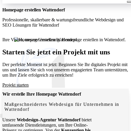
Homepage erstellen Wattendorf
Professionelle, skalierbare & wartungsfreundliche Webdesign und
SEO Lösungen für Wattendorf
Ihre Vision, unsere Umsetzung: Homepage erstellen in Wattendorf.
Wir entwickeln moderne, funktionale Websites, die Ihr
Unternehmen lokal und digital sichtbar machen.
Starten Sie jetzt ein Projekt mit uns
Der perfekte Moment ist jetzt: Beginnen Sie Ihr digitales Projekt mit
uns und lassen Sie sich von unserem engagierten Team unterstützen,
um Ihre Ziele erfolgreich zu erreichen!
Projekt starten
Wir erstelle Ihre Homepage Wattendorf
Maßgeschneidertes Webdesign für Unternehmen in
Wattendorf
Unsere
Webdesign-Agentur Wattendorf
bietet
umfassende Dienstleistungen, um Ihre Online-
Präsenz zu optimieren. Von der
Konzeption bis