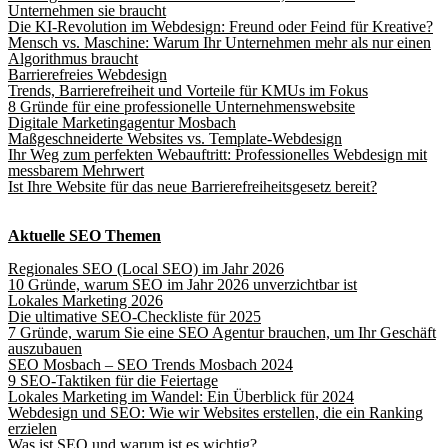
Unternehmen sie braucht
Die KI-Revolution im Webdesign: Freund oder Feind für Kreative?
Mensch vs. Maschine: Warum Ihr Unternehmen mehr als nur einen
Algorithmus braucht
Barrierefreies Webdesign
Trends, Barrierefreiheit und Vorteile für KMUs im Fokus
8 Gründe für eine professionelle Unternehmenswebsite
Digitale Marketingagentur Mosbach
Maßgeschneiderte Websites vs. Template-Webdesign
Ihr Weg zum perfekten Webauftritt: Professionelles Webdesign mit
messbarem Mehrwert
Ist Ihre Website für das neue Barrierefreiheitsgesetz bereit?
Aktuelle SEO Themen
Regionales SEO (Local SEO) im Jahr 2026
10 Gründe, warum SEO im Jahr 2026 unverzichtbar ist
Lokales Marketing 2026
Die ultimative SEO-Checkliste für 2025
7 Gründe, warum Sie eine SEO Agentur brauchen, um Ihr Geschäft
auszubauen
SEO Mosbach – SEO Trends Mosbach 2024
9 SEO-Taktiken für die Feiertage
Lokales Marketing im Wandel: Ein Überblick für 2024
Webdesign und SEO: Wie wir Websites erstellen, die ein Ranking
erzielen
Was ist SEO und warum ist es wichtig?