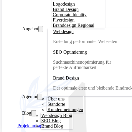
Logodesign
Brand Design
Corporate Identity
Flyerdesign
Branddesign Regional
Angebot
Webdesign
Erstellung performanter Webseiten
SEO Optimierung
Suchmaschinenoptimierung für
perfekte Auffindbarkeit
Brand Design
Der optimale erste und bleibende Eindruc
Agentur
Über uns
Standorte
Kundenmeinungen
Blog
Webdesign Blog
SEO Blog
Projektanfrage
Brand Blog