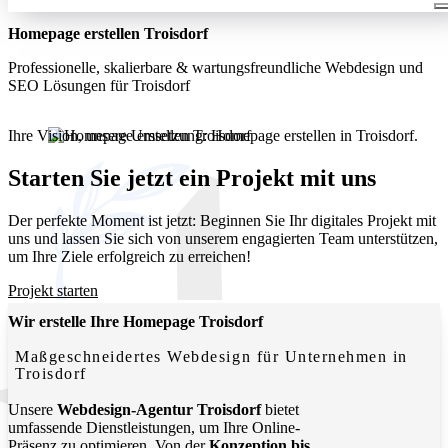
Homepage erstellen Troisdorf
Professionelle, skalierbare & wartungsfreundliche Webdesign und
SEO Lösungen für Troisdorf
Ihre Vision, unsere Umsetzung: Homepage erstellen in Troisdorf.
Wir entwickeln moderne, funktionale Websites, die Ihr
Unternehmen lokal und digital sichtbar machen.
Starten Sie jetzt ein Projekt mit uns
Der perfekte Moment ist jetzt: Beginnen Sie Ihr digitales Projekt mit
uns und lassen Sie sich von unserem engagierten Team unterstützen,
um Ihre Ziele erfolgreich zu erreichen!
Projekt starten
Wir erstelle Ihre Homepage Troisdorf
Maßgeschneidertes Webdesign für Unternehmen in
Troisdorf
Unsere
Webdesign-Agentur Troisdorf
bietet
umfassende Dienstleistungen, um Ihre Online-
Präsenz zu optimieren. Von der
Konzeption bis