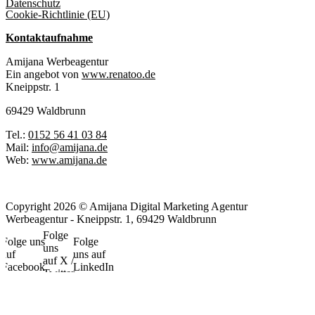
Datenschutz
Cookie-Richtlinie (EU)
Kontaktaufnahme
Amijana Werbeagentur
Ein angebot von
www.renatoo.de
Kneippstr. 1
69429 Waldbrunn
Tel.:
0152 56 41 03 84
Mail:
info@amijana.de
Web:
www.amijana.de
Copyright 2026 © Amijana Digital Marketing Agentur
Werbeagentur - Kneippstr. 1, 69429 Waldbrunn
Folge
Folge uns
Folge
uns
auf
uns auf
auf X /
Facebook
LinkedIn
Twitter