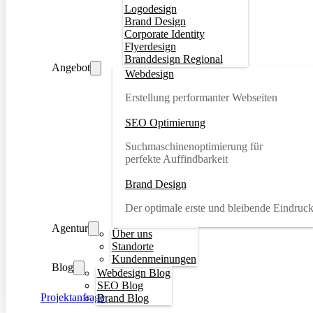
Logodesign
Brand Design
Corporate Identity
Flyerdesign
Branddesign Regional
Angebot
Webdesign
Erstellung performanter Webseiten
SEO Optimierung
Suchmaschinenoptimierung für
perfekte Auffindbarkeit
Brand Design
Der optimale erste und bleibende Eindruc
Agentur
Über uns
Standorte
Kundenmeinungen
Blog
Webdesign Blog
SEO Blog
Projektanfrage
Brand Blog