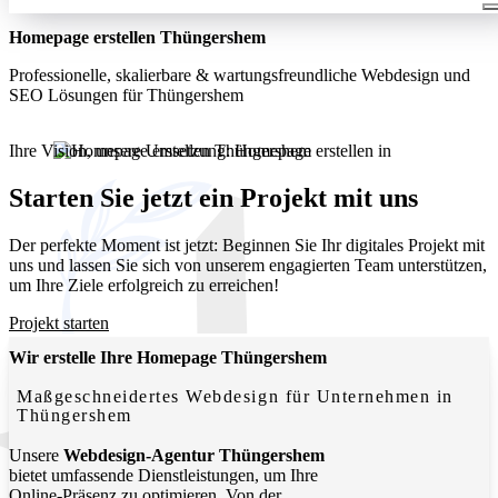
Homepage erstellen Thüngershem
Professionelle, skalierbare & wartungsfreundliche Webdesign und
SEO Lösungen für Thüngershem
Ihre Vision, unsere Umsetzung: Homepage erstellen in
Thüngershem. Wir entwickeln moderne, funktionale Websites, die
Ihr Unternehmen lokal und digital sichtbar machen.
Starten Sie jetzt ein Projekt mit uns
Der perfekte Moment ist jetzt: Beginnen Sie Ihr digitales Projekt mit
uns und lassen Sie sich von unserem engagierten Team unterstützen,
um Ihre Ziele erfolgreich zu erreichen!
Projekt starten
Wir erstelle Ihre Homepage Thüngershem
Maßgeschneidertes Webdesign für Unternehmen in
Thüngershem
Unsere
Webdesign-Agentur Thüngershem
bietet umfassende Dienstleistungen, um Ihre
Online-Präsenz zu optimieren. Von der