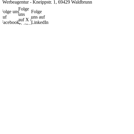
Werbeagentur - Kneippstr. 1, 69429 Waldbrunn
Folge
Folge uns
Folge
uns
auf
uns auf
auf X /
Facebook
LinkedIn
Twitter