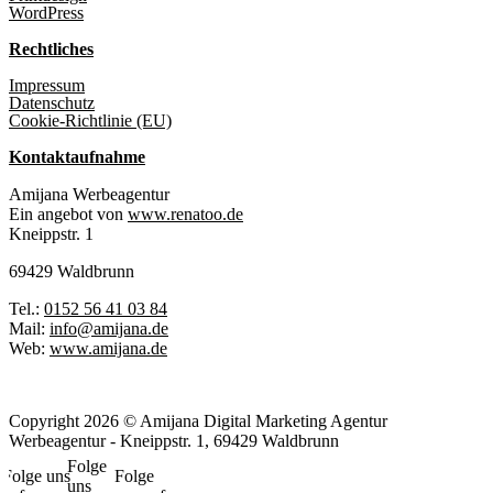
WordPress
Rechtliches
Impressum
Datenschutz
Cookie-Richtlinie (EU)
Kontaktaufnahme
Amijana Werbeagentur
Ein angebot von
www.renatoo.de
Kneippstr. 1
69429 Waldbrunn
Tel.:
0152 56 41 03 84
Mail:
info@amijana.de
Web:
www.amijana.de
Copyright 2026 © Amijana Digital Marketing Agentur
Werbeagentur - Kneippstr. 1, 69429 Waldbrunn
Folge
Folge uns
Folge
uns