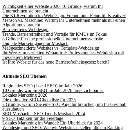
Wichtigkeit einer Website 2026: 10 Gründe, warum Ihr
Unternehmen sie braucht
Die KI-Revolution im Webdesign: Freund oder Feind für Kreative?
Mensch vs. Maschine: Warum Ihr Unternehmen mehr als nur einen
Algorithmus braucht
Barrierefreies Webdesign
Trends, Barrierefreiheit und Vorteile für KMUs im Fokus
8 Gründe für eine professionelle Unternehmenswebsite
Digitale Marketingagentur Mosbach
Maßgeschneiderte Websites vs. Template-Webdesign
Ihr Weg zum perfekten Webauftritt: Professionelles Webdesign mit
messbarem Mehrwert
Ist Ihre Website für das neue Barrierefreiheitsgesetz bereit?
Aktuelle SEO Themen
Regionales SEO (Local SEO) im Jahr 2026
10 Gründe, warum SEO im Jahr 2026 unverzichtbar ist
Lokales Marketing 2026
Die ultimative SEO-Checkliste für 2025
7 Gründe, warum Sie eine SEO Agentur brauchen, um Ihr Geschäft
auszubauen
SEO Mosbach – SEO Trends Mosbach 2024
9 SEO-Taktiken für die Feiertage
Lokales Marketing im Wandel: Ein Überblick für 2024
Webdesign und SEO: Wie wir Websites erstellen, die ein Ranking