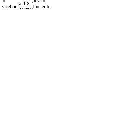
auf
uns auf
auf X /
Facebook
LinkedIn
Twitter