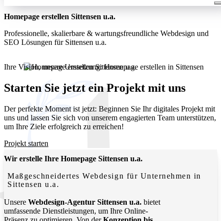
Homepage erstellen Sittensen u.a.
Professionelle, skalierbare & wartungsfreundliche Webdesign und
SEO Lösungen für Sittensen u.a.
Ihre Vision, unsere Umsetzung: Homepage erstellen in Sittensen
u.a.. Wir entwickeln moderne, funktionale Websites, die Ihr
Unternehmen lokal und digital sichtbar machen.
Starten Sie jetzt ein Projekt mit uns
Der perfekte Moment ist jetzt: Beginnen Sie Ihr digitales Projekt mit
uns und lassen Sie sich von unserem engagierten Team unterstützen,
um Ihre Ziele erfolgreich zu erreichen!
Projekt starten
Wir erstelle Ihre Homepage Sittensen u.a.
Maßgeschneidertes Webdesign für Unternehmen in
Sittensen u.a.
Unsere
Webdesign-Agentur Sittensen u.a.
bietet
umfassende Dienstleistungen, um Ihre Online-
Präsenz zu optimieren. Von der
Konzeption bis