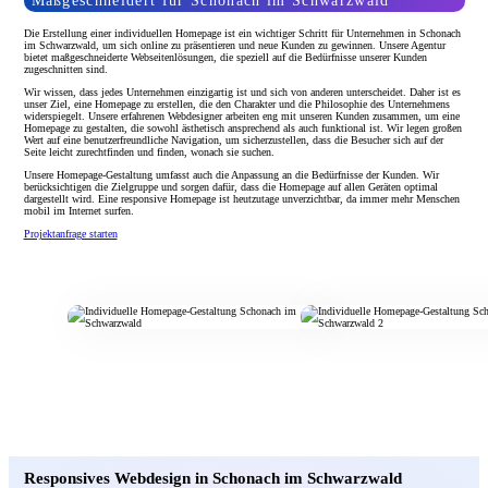
Maßgeschneidert für Schonach im Schwarzwald
Die Erstellung einer individuellen Homepage ist ein wichtiger Schritt für Unternehmen in Schonach
im Schwarzwald, um sich online zu präsentieren und neue Kunden zu gewinnen. Unsere Agentur
bietet maßgeschneiderte Webseitenlösungen, die speziell auf die Bedürfnisse unserer Kunden
zugeschnitten sind.
Wir wissen, dass jedes Unternehmen einzigartig ist und sich von anderen unterscheidet. Daher ist es
unser Ziel, eine Homepage zu erstellen, die den Charakter und die Philosophie des Unternehmens
widerspiegelt. Unsere erfahrenen Webdesigner arbeiten eng mit unseren Kunden zusammen, um eine
Homepage zu gestalten, die sowohl ästhetisch ansprechend als auch funktional ist. Wir legen großen
Wert auf eine benutzerfreundliche Navigation, um sicherzustellen, dass die Besucher sich auf der
Seite leicht zurechtfinden und finden, wonach sie suchen.
Unsere Homepage-Gestaltung umfasst auch die Anpassung an die Bedürfnisse der Kunden. Wir
berücksichtigen die Zielgruppe und sorgen dafür, dass die Homepage auf allen Geräten optimal
dargestellt wird. Eine responsive Homepage ist heutzutage unverzichtbar, da immer mehr Menschen
mobil im Internet surfen.
Projektanfrage starten
Responsives Webdesign in Schonach im Schwarzwald