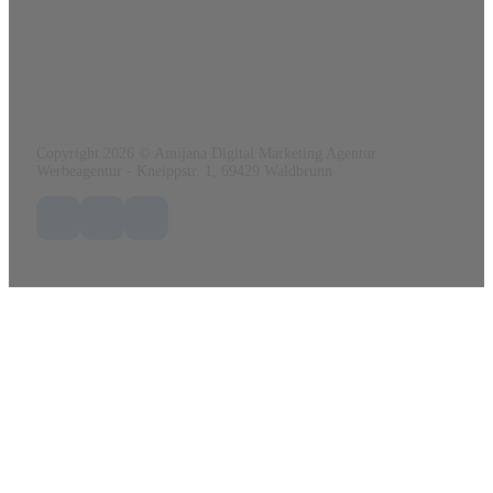
Tel.:
0152 56 41 03 84
Mail:
info@amijana.de
Web:
www.amijana.de
Copyright 2026 © Amijana Digital Marketing Agentur
Werbeagentur - Kneippstr. 1, 69429 Waldbrunn
Folge uns auf Facebook
Folge uns auf X / Twitter
Folge uns auf LinkedIn