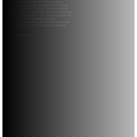
Um sicherzustellen, dass Ihre Webseite diesen
Anforderungen entspricht und Ihre Online-Präsenz
maximiert, sollten Sie sich für eine professionelle
Agentur für die Homepage-Erstellung in Schonach im
Schwarzwald entscheiden. Mit unserer Expertise und
Erfahrung können wir maßgeschneiderte
Webseitenlösungen bieten, die die Bedürfnisse Ihrer
Zielgruppe erfüllen und Ihre Online-Sichtbarkeit
verbessern.
Projektanfrage starten