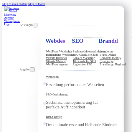
Skip to main content
Skip to footer
Leistungen
Webdesign
SEO
Branddesign
WordPress Webdesign
Suchmaschinenoptimierung
Logodesign
Barrierefreies Webdesign
SEO Checkliste 2026
Brand Design
Website Relaunch
Lokales Marketing
Corporate Identity
Website Wartung
10 Gründe für SEO
Flyerdesign
WordPress Agentur
Regionales SEO
Branddesign Regional
Angebot
Webdesign
Erstellung performanter Webseiten
SEO Optimierung
Suchmaschinenoptimierung für
perfekte Auffindbarkeit
Brand Design
Der optimale erste und bleibende Eindruck