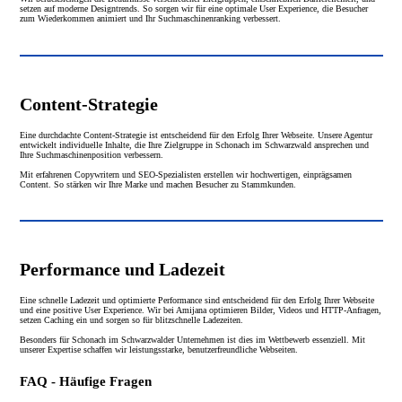
setzen auf moderne Designtrends. So sorgen wir für eine optimale User Experience, die Besucher
zum Wiederkommen animiert und Ihr Suchmaschinenranking verbessert.
Content-Strategie
Eine durchdachte Content-Strategie ist entscheidend für den Erfolg Ihrer Webseite. Unsere Agentur
entwickelt individuelle Inhalte, die Ihre Zielgruppe in Schonach im Schwarzwald ansprechen und
Ihre Suchmaschinenposition verbessern.
Mit erfahrenen Copywritern und SEO-Spezialisten erstellen wir hochwertigen, einprägsamen
Content. So stärken wir Ihre Marke und machen Besucher zu Stammkunden.
Performance und Ladezeit
Eine schnelle Ladezeit und optimierte Performance sind entscheidend für den Erfolg Ihrer Webseite
und eine positive User Experience. Wir bei Amijana optimieren Bilder, Videos und HTTP-Anfragen,
setzen Caching ein und sorgen so für blitzschnelle Ladezeiten.
Besonders für Schonach im Schwarzwalder Unternehmen ist dies im Wettbewerb essenziell. Mit
unserer Expertise schaffen wir leistungsstarke, benutzerfreundliche Webseiten.
FAQ - Häufige Fragen