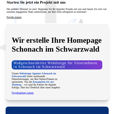
Schonach im Schwarzwald. Wir entwickeln moderne,
Starten Sie jetzt ein Projekt mit uns
funktionale Websites, die Ihr Unternehmen lokal und
digital sichtbar machen.
Der perfekte Moment ist jetzt: Beginnen Sie Ihr digitales Projekt mit uns und lassen Sie sich von
unserem engagierten Team unterstützen, um Ihre Ziele erfolgreich zu erreichen!
Projekt starten
Wir erstelle Ihre Homepage
Schonach im Schwarzwald
Maßgeschneidertes Webdesign für Unternehmen
in Schonach im Schwarzwald
Unsere
Webdesign-Agentur Schonach im
Schwarzwald
bietet umfassende
Dienstleistungen, um Ihre Online-Präsenz zu
optimieren. Von der
Konzeption bis zur
Wartung
– wir sind Ihr Partner für digitale
Erfolge. Hier ein Überblick über unser Angebot:
Projektanfrage starten