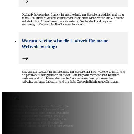
Qualitativ hochwertiger Content ist entscheidend, um Besucher anzuziehen und sie zu
halten. Ein informativer und ansprechender Inhalt bietet Mehrwert für Ihre Zielgruppe
und stärkt Ihre Online-Präsenz. Wir unterstützen Sie bei der Erstellung von
hochwertigem Content, der Ihre Besucher begeistert.
Warum ist eine schnelle Ladezeit für meine
Webseite wichtig?
Eine schnelle Ladezeit ist entscheidend, um Besucher auf Ihrer Webseite zu halten und
ein positives Nutzungserlebnis zu bieten. Eine langsame Webseite kann Besucher
frustrieren und dazu führen, dass sie die Seite verlassen. Wir optimieren Ihre
Webseite, um kurze Ladezeiten und eine hohe Geschwindigkeit zu gewährleisten.
Fazit
Die Erstellung einer professionellen Webseite ist für
Unternehmen in Schonach im Schwarzwald von
entscheidender Bedeutung. Eine benutzerfreundliche
Navigation, ansprechendes Webdesign, schnelle
Ladezeiten, relevante Inhalte und eine Strategie zur
Suchmaschinenoptimierung sind nur einige der
entscheidenden Faktoren, die zum Erfolg Ihrer Webseite
beitragen.