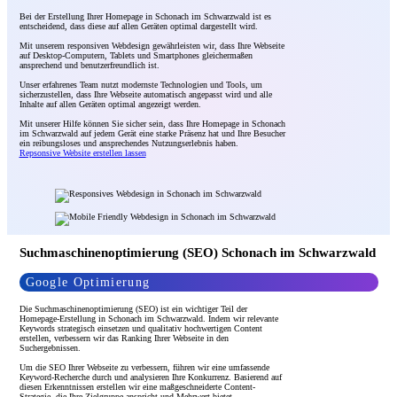
Bei der Erstellung Ihrer Homepage in Schonach im Schwarzwald ist es
entscheidend, dass diese auf allen Geräten optimal dargestellt wird.
Mit unserem responsiven Webdesign gewährleisten wir, dass Ihre Webseite
auf Desktop-Computern, Tablets und Smartphones gleichermaßen
ansprechend und benutzerfreundlich ist.
Unser erfahrenes Team nutzt modernste Technologien und Tools, um
sicherzustellen, dass Ihre Webseite automatisch angepasst wird und alle
Inhalte auf allen Geräten optimal angezeigt werden.
Mit unserer Hilfe können Sie sicher sein, dass Ihre Homepage in Schonach
im Schwarzwald auf jedem Gerät eine starke Präsenz hat und Ihre Besucher
ein reibungsloses und ansprechendes Nutzungserlebnis haben.
Repsonsive Website erstellen lassen
Suchmaschinenoptimierung (SEO) Schonach im Schwarzwald
Google Optimierung
Die Suchmaschinenoptimierung (SEO) ist ein wichtiger Teil der
Homepage-Erstellung in Schonach im Schwarzwald. Indem wir relevante
Keywords strategisch einsetzen und qualitativ hochwertigen Content
erstellen, verbessern wir das Ranking Ihrer Webseite in den
Suchergebnissen.
Um die SEO Ihrer Webseite zu verbessern, führen wir eine umfassende
Keyword-Recherche durch und analysieren Ihre Konkurrenz. Basierend auf
diesen Erkenntnissen erstellen wir eine maßgeschneiderte Content-
Strategie, die Ihre Zielgruppe anspricht und Mehrwert bietet.