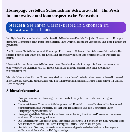
Homepage erstellen Schonach im Schwarzwald – Ihr Profi
für innovative und kundenspezifische Webseiten
Steigern Sie Ihren Online-Erfolg in Schonach im
Schwarzwald mit uns
Im digitalen Zeitalter ist eine professionelle Webseite unerlässlich für jedes Unternehmen. Eine gut
gestaltete Homepage kann Ihnen dabei helfen, Ihre Online-Präsenz zu verbessern und neue Kunden zu
gewinnen.
Als Experten für Webdesign und Homepage-Erstellung in Schonach im Schwarzwald sind wir Ihr
idealer Partner, um Ihnen bei der Erstellung einer individuellen und professionellen Webseite zu
helfen.
Unser erfahrenes Team von Webdesignern und Entwicklern arbeitet eng mit Ihnen zusammen, um
eine Webseite zu erstellen, die auf Ihre Bedürfnisse und die Bedürfnisse Ihrer Zielgruppe
zugeschnitten ist.
Von der Konzeption bis zur Umsetzung sind wir stets darauf bedacht, eine benutzerfreundliche und
ansprechende Webseite zu gestalten, die Ihre Marke optimal präsentiert und Ihren Erfolg im Online-
Bereich steigert.
Schlüsselerkenntnisse:
Eine professionelle Homepage ist unerlässlich für jedes Unternehmen im digitalen
Zeitalter.
Unser erfahrenes Team von Webdesignern und Entwicklern erstellt eine individuelle und
benutzerfreundliche Webseite, die auf Ihre Bedürfnisse und die Bedürfnisse Ihrer
Zielgruppe zugeschnitten ist.
Eine gut gestaltete Webseite kann Ihnen dabei helfen, Ihre Online-Präsenz zu verbessern
und neue Kunden zu gewinnen.
Als Experten für Webdesign und Homepage-Erstellung in Schonach im Schwarzwald sind
wir Ihr idealer Partner, um Ihren Erfolg im Online-Bereich zu steigern.
Kontaktieren Sie uns, um mehr über unsere maßgeschneiderten Webseitenlösungen zu
erfahren und Ihren Online-Erfolg zu steigern.