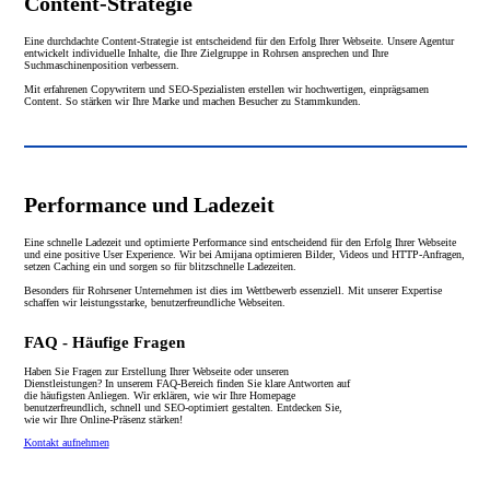
Content-Strategie
Eine durchdachte Content-Strategie ist entscheidend für den Erfolg Ihrer Webseite. Unsere Agentur
entwickelt individuelle Inhalte, die Ihre Zielgruppe in Rohrsen ansprechen und Ihre
Suchmaschinenposition verbessern.
Mit erfahrenen Copywritern und SEO-Spezialisten erstellen wir hochwertigen, einprägsamen
Content. So stärken wir Ihre Marke und machen Besucher zu Stammkunden.
Performance und Ladezeit
Eine schnelle Ladezeit und optimierte Performance sind entscheidend für den Erfolg Ihrer Webseite
und eine positive User Experience. Wir bei Amijana optimieren Bilder, Videos und HTTP-Anfragen,
setzen Caching ein und sorgen so für blitzschnelle Ladezeiten.
Besonders für Rohrsener Unternehmen ist dies im Wettbewerb essenziell. Mit unserer Expertise
schaffen wir leistungsstarke, benutzerfreundliche Webseiten.
FAQ - Häufige Fragen
Haben Sie Fragen zur Erstellung Ihrer Webseite oder unseren
Dienstleistungen? In unserem FAQ-Bereich finden Sie klare Antworten auf
die häufigsten Anliegen. Wir erklären, wie wir Ihre Homepage
benutzerfreundlich, schnell und SEO-optimiert gestalten. Entdecken Sie,
wie wir Ihre Online-Präsenz stärken!
Kontakt aufnehmen