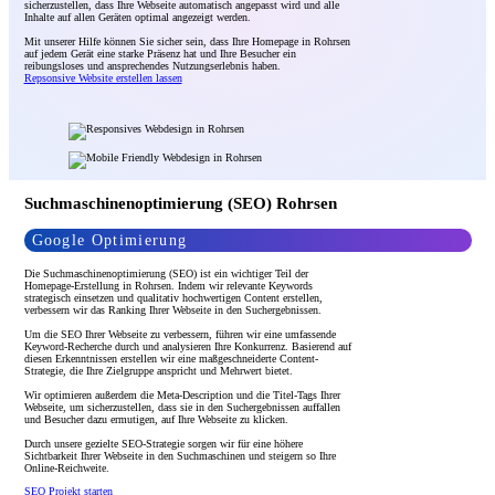
sicherzustellen, dass Ihre Webseite automatisch angepasst wird und alle
Inhalte auf allen Geräten optimal angezeigt werden.
Mit unserer Hilfe können Sie sicher sein, dass Ihre Homepage in Rohrsen
auf jedem Gerät eine starke Präsenz hat und Ihre Besucher ein
reibungsloses und ansprechendes Nutzungserlebnis haben.
Repsonsive Website erstellen lassen
Suchmaschinenoptimierung (SEO) Rohrsen
Google Optimierung
Die Suchmaschinenoptimierung (SEO) ist ein wichtiger Teil der
Homepage-Erstellung in Rohrsen. Indem wir relevante Keywords
strategisch einsetzen und qualitativ hochwertigen Content erstellen,
verbessern wir das Ranking Ihrer Webseite in den Suchergebnissen.
Um die SEO Ihrer Webseite zu verbessern, führen wir eine umfassende
Keyword-Recherche durch und analysieren Ihre Konkurrenz. Basierend auf
diesen Erkenntnissen erstellen wir eine maßgeschneiderte Content-
Strategie, die Ihre Zielgruppe anspricht und Mehrwert bietet.
Wir optimieren außerdem die Meta-Description und die Titel-Tags Ihrer
Webseite, um sicherzustellen, dass sie in den Suchergebnissen auffallen
und Besucher dazu ermutigen, auf Ihre Webseite zu klicken.
Durch unsere gezielte SEO-Strategie sorgen wir für eine höhere
Sichtbarkeit Ihrer Webseite in den Suchmaschinen und steigern so Ihre
Online-Reichweite.
SEO Projekt starten