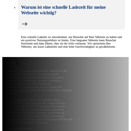
Warum ist eine schnelle Ladezeit für meine
Webseite wichtig?
Eine schnelle Ladezeit ist entscheidend, um Besucher auf Ihrer Webseite zu halten und
ein positives Nutzungserlebnis zu bieten. Eine langsame Webseite kann Besucher
frustrieren und dazu führen, dass sie die Seite verlassen. Wir optimieren Ihre
Webseite, um kurze Ladezeiten und eine hohe Geschwindigkeit zu gewährleisten.
Fazit
Die Erstellung einer professionellen Webseite ist für
Unternehmen in Rohrsen von entscheidender
Bedeutung. Eine benutzerfreundliche Navigation,
ansprechendes Webdesign, schnelle Ladezeiten,
relevante Inhalte und eine Strategie zur
Suchmaschinenoptimierung sind nur einige der
entscheidenden Faktoren, die zum Erfolg Ihrer Webseite
beitragen.
Um sicherzustellen, dass Ihre Webseite diesen
Anforderungen entspricht und Ihre Online-Präsenz
maximiert, sollten Sie sich für eine professionelle
Agentur für die Homepage-Erstellung in Rohrsen
entscheiden. Mit unserer Expertise und Erfahrung
können wir maßgeschneiderte Webseitenlösungen
bieten, die die Bedürfnisse Ihrer Zielgruppe erfüllen und
Ihre Online-Sichtbarkeit verbessern.
Projektanfrage starten