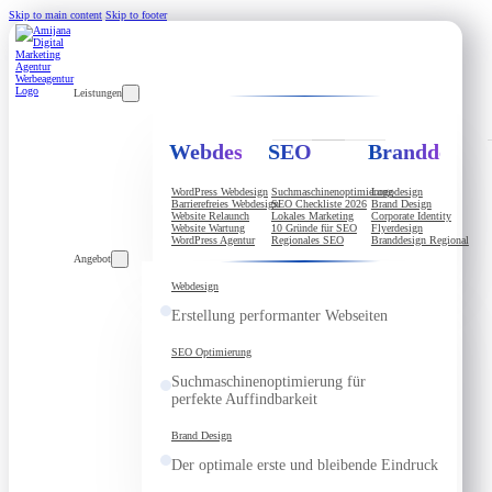
Skip to main content
Skip to footer
Leistungen
Webdesign
SEO
Branddesign
WordPress Webdesign
Suchmaschinenoptimierung
Logodesign
Barrierefreies Webdesign
SEO Checkliste 2026
Brand Design
Website Relaunch
Lokales Marketing
Corporate Identity
Website Wartung
10 Gründe für SEO
Flyerdesign
WordPress Agentur
Regionales SEO
Branddesign Regional
Angebot
Webdesign
Erstellung performanter Webseiten
SEO Optimierung
Suchmaschinenoptimierung für
perfekte Auffindbarkeit
Brand Design
Der optimale erste und bleibende Eindruck