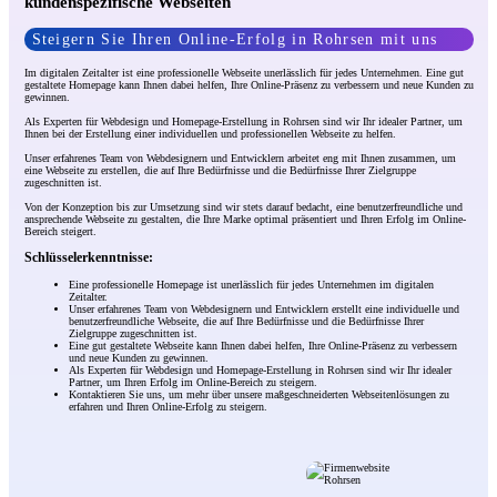
kundenspezifische Webseiten
Steigern Sie Ihren Online-Erfolg in Rohrsen mit uns
Im digitalen Zeitalter ist eine professionelle Webseite unerlässlich für jedes Unternehmen. Eine gut
gestaltete Homepage kann Ihnen dabei helfen, Ihre Online-Präsenz zu verbessern und neue Kunden zu
gewinnen.
Als Experten für Webdesign und Homepage-Erstellung in Rohrsen sind wir Ihr idealer Partner, um
Ihnen bei der Erstellung einer individuellen und professionellen Webseite zu helfen.
Unser erfahrenes Team von Webdesignern und Entwicklern arbeitet eng mit Ihnen zusammen, um
eine Webseite zu erstellen, die auf Ihre Bedürfnisse und die Bedürfnisse Ihrer Zielgruppe
zugeschnitten ist.
Von der Konzeption bis zur Umsetzung sind wir stets darauf bedacht, eine benutzerfreundliche und
ansprechende Webseite zu gestalten, die Ihre Marke optimal präsentiert und Ihren Erfolg im Online-
Bereich steigert.
Schlüsselerkenntnisse:
Eine professionelle Homepage ist unerlässlich für jedes Unternehmen im digitalen
Zeitalter.
Unser erfahrenes Team von Webdesignern und Entwicklern erstellt eine individuelle und
benutzerfreundliche Webseite, die auf Ihre Bedürfnisse und die Bedürfnisse Ihrer
Zielgruppe zugeschnitten ist.
Eine gut gestaltete Webseite kann Ihnen dabei helfen, Ihre Online-Präsenz zu verbessern
und neue Kunden zu gewinnen.
Als Experten für Webdesign und Homepage-Erstellung in Rohrsen sind wir Ihr idealer
Partner, um Ihren Erfolg im Online-Bereich zu steigern.
Kontaktieren Sie uns, um mehr über unsere maßgeschneiderten Webseitenlösungen zu
erfahren und Ihren Online-Erfolg zu steigern.