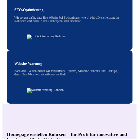
SEO-Optimierung
Wir sorgen dafür, dass Ihre Website bei Suchanfragen wie „“ oder „Dienstleistung in
Rohrsen“ weit oben in den Suchergebnissen erscheint.
Website-Wartung
Nach dem Launch bieten wir fortlaufende Updates, Sicherheitschecks und Backups,
damit Ihre Website stets reibungslos läuft.
Homepage erstellen Rohrsen – Ihr Profi für innovative und