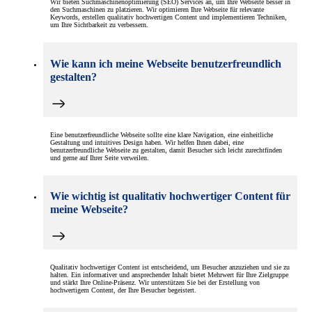
Wir bieten Suchmaschinenoptimierung (SEO) Services an, um Ihre Webseite besser in
den Suchmaschinen zu platzieren. Wir optimieren Ihre Webseite für relevante
Keywords, erstellen qualitativ hochwertigen Content und implementieren Techniken,
um Ihre Sichtbarkeit zu verbessern.
Wie kann ich meine Webseite benutzerfreundlich
gestalten?
Eine benutzerfreundliche Webseite sollte eine klare Navigation, eine einheitliche
Gestaltung und intuitives Design haben. Wir helfen Ihnen dabei, eine
benutzerfreundliche Webseite zu gestalten, damit Besucher sich leicht zurechtfinden
und gerne auf Ihrer Seite verweilen.
Wie wichtig ist qualitativ hochwertiger Content für
meine Webseite?
Qualitativ hochwertiger Content ist entscheidend, um Besucher anzuziehen und sie zu
halten. Ein informativer und ansprechender Inhalt bietet Mehrwert für Ihre Zielgruppe
und stärkt Ihre Online-Präsenz. Wir unterstützen Sie bei der Erstellung von
hochwertigem Content, der Ihre Besucher begeistert.