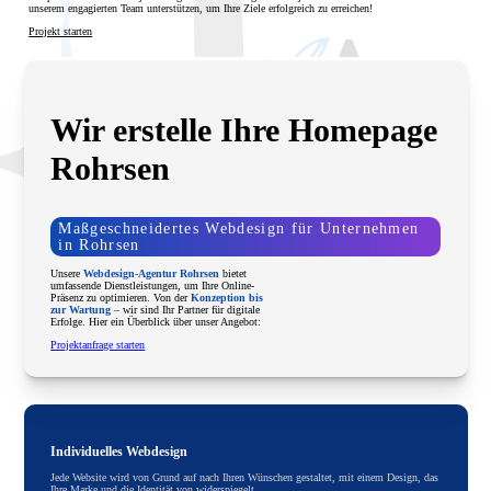
unserem engagierten Team unterstützen, um Ihre Ziele erfolgreich zu erreichen!
Projekt starten
Wir erstelle Ihre Homepage
Rohrsen
Maßgeschneidertes Webdesign für Unternehmen
in Rohrsen
Unsere
Webdesign-Agentur Rohrsen
bietet
umfassende Dienstleistungen, um Ihre Online-
Präsenz zu optimieren. Von der
Konzeption bis
zur Wartung
– wir sind Ihr Partner für digitale
Erfolge. Hier ein Überblick über unser Angebot:
Projektanfrage starten
Individuelles Webdesign
Jede Website wird von Grund auf nach Ihren Wünschen gestaltet, mit einem Design, das
Ihre Marke und die Identität von widerspiegelt.