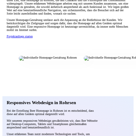
unser Ziel, eine Homepage zu erstellen, die den Charakter und die Philosophie des Unternehmens
widerspiegelt. Unsere erfahrenen Webdesigner arbeiten eng mit unseren Kunden zusammen, um eine
Homepage zu gestalten, die sowohl ästhetisch ansprechend als auch funktional ist. Wir legen großen
Wert auf eine benutzerfreundliche Navigation, um sicherzustellen, dass die Besucher sich auf der
Seite leicht zurechtfinden und finden, wonach sie suchen.
Unsere Homepage-Gestaltung umfasst auch die Anpassung an die Bedürfnisse der Kunden. Wir
berücksichtigen die Zielgruppe und sorgen dafür, dass die Homepage auf allen Geräten optimal
dargestellt wird. Eine responsive Homepage ist heutzutage unverzichtbar, da immer mehr Menschen
mobil im Internet surfen.
Projektanfrage starten
Responsives Webdesign in Rohrsen
Bei der Erstellung Ihrer Homepage in Rohrsen ist es entscheidend, dass
diese auf allen Geräten optimal dargestellt wird.
Mit unserem responsiven Webdesign gewährleisten wir, dass Ihre Webseite
auf Desktop-Computern, Tablets und Smartphones gleichermaßen
ansprechend und benutzerfreundlich ist.
Unser erfahrenes Team nutzt modernste Technologien und Tools, um