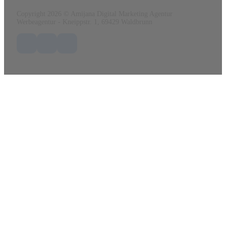
Copyright 2026 © Amijana Digital Marketing Agentur
Werbeagentur - Kneippstr. 1, 69429 Waldbrunn
Folge uns auf Facebook
Folge uns auf X / Twitter
Folge uns auf LinkedIn