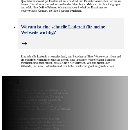
Qualitativ hochwertiger Content ist entscheidend, um Besucher anzuziehen und sie zu
halten. Ein informativer und ansprechender Inhalt bietet Mehrwert für Ihre Zielgruppe
und stärkt Ihre Online-Präsenz. Wir unterstützen Sie bei der Erstellung von
hochwertigem Content, der Ihre Besucher begeistert.
Warum ist eine schnelle Ladezeit für meine
Webseite wichtig?
Eine schnelle Ladezeit ist entscheidend, um Besucher auf Ihrer Webseite zu halten und
ein positives Nutzungserlebnis zu bieten. Eine langsame Webseite kann Besucher
frustrieren und dazu führen, dass sie die Seite verlassen. Wir optimieren Ihre
Webseite, um kurze Ladezeiten und eine hohe Geschwindigkeit zu gewährleisten.
Fazit
Die Erstellung einer professionellen Webseite ist für
Unternehmen in Regis-Breitingen von entscheidender
Bedeutung. Eine benutzerfreundliche Navigation,
ansprechendes Webdesign, schnelle Ladezeiten,
relevante Inhalte und eine Strategie zur
Suchmaschinenoptimierung sind nur einige der
entscheidenden Faktoren, die zum Erfolg Ihrer Webseite
beitragen.
Um sicherzustellen, dass Ihre Webseite diesen
Anforderungen entspricht und Ihre Online-Präsenz
maximiert, sollten Sie sich für eine professionelle
Agentur für die Homepage-Erstellung in Regis-