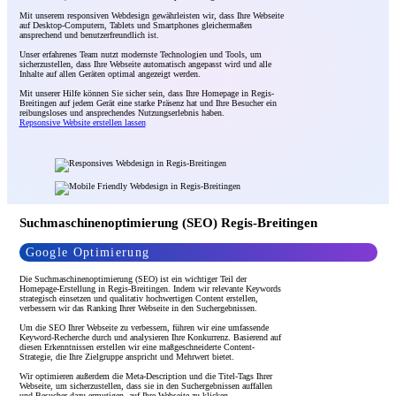
Mit unserem responsiven Webdesign gewährleisten wir, dass Ihre Webseite
auf Desktop-Computern, Tablets und Smartphones gleichermaßen
ansprechend und benutzerfreundlich ist.
Unser erfahrenes Team nutzt modernste Technologien und Tools, um
sicherzustellen, dass Ihre Webseite automatisch angepasst wird und alle
Inhalte auf allen Geräten optimal angezeigt werden.
Mit unserer Hilfe können Sie sicher sein, dass Ihre Homepage in Regis-
Breitingen auf jedem Gerät eine starke Präsenz hat und Ihre Besucher ein
reibungsloses und ansprechendes Nutzungserlebnis haben.
Repsonsive Website erstellen lassen
Suchmaschinenoptimierung (SEO) Regis-Breitingen
Google Optimierung
Die Suchmaschinenoptimierung (SEO) ist ein wichtiger Teil der
Homepage-Erstellung in Regis-Breitingen. Indem wir relevante Keywords
strategisch einsetzen und qualitativ hochwertigen Content erstellen,
verbessern wir das Ranking Ihrer Webseite in den Suchergebnissen.
Um die SEO Ihrer Webseite zu verbessern, führen wir eine umfassende
Keyword-Recherche durch und analysieren Ihre Konkurrenz. Basierend auf
diesen Erkenntnissen erstellen wir eine maßgeschneiderte Content-
Strategie, die Ihre Zielgruppe anspricht und Mehrwert bietet.
Wir optimieren außerdem die Meta-Description und die Titel-Tags Ihrer
Webseite, um sicherzustellen, dass sie in den Suchergebnissen auffallen
und Besucher dazu ermutigen, auf Ihre Webseite zu klicken.