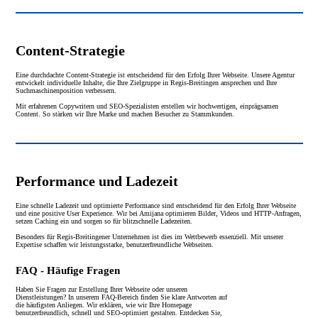
Content-Strategie
Eine durchdachte Content-Strategie ist entscheidend für den Erfolg Ihrer Webseite. Unsere Agentur
entwickelt individuelle Inhalte, die Ihre Zielgruppe in Regis-Breitingen ansprechen und Ihre
Suchmaschinenposition verbessern.
Mit erfahrenen Copywritern und SEO-Spezialisten erstellen wir hochwertigen, einprägsamen
Content. So stärken wir Ihre Marke und machen Besucher zu Stammkunden.
Performance und Ladezeit
Eine schnelle Ladezeit und optimierte Performance sind entscheidend für den Erfolg Ihrer Webseite
und eine positive User Experience. Wir bei Amijana optimieren Bilder, Videos und HTTP-Anfragen,
setzen Caching ein und sorgen so für blitzschnelle Ladezeiten.
Besonders für Regis-Breitingener Unternehmen ist dies im Wettbewerb essenziell. Mit unserer
Expertise schaffen wir leistungsstarke, benutzerfreundliche Webseiten.
FAQ - Häufige Fragen
Haben Sie Fragen zur Erstellung Ihrer Webseite oder unseren
Dienstleistungen? In unserem FAQ-Bereich finden Sie klare Antworten auf
die häufigsten Anliegen. Wir erklären, wie wir Ihre Homepage
benutzerfreundlich, schnell und SEO-optimiert gestalten. Entdecken Sie,