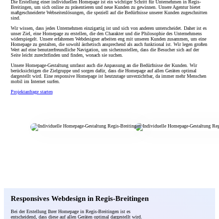
Die Erstellung einer individuellen Homepage ist ein wichtiger Schritt für Unternehmen in Regis-
Breitingen, um sich online zu präsentieren und neue Kunden zu gewinnen. Unsere Agentur bietet
maßgeschneiderte Webseitenlösungen, die speziell auf die Bedürfnisse unserer Kunden zugeschnitten
sind.
Wir wissen, dass jedes Unternehmen einzigartig ist und sich von anderen unterscheidet. Daher ist es
unser Ziel, eine Homepage zu erstellen, die den Charakter und die Philosophie des Unternehmens
widerspiegelt. Unsere erfahrenen Webdesigner arbeiten eng mit unseren Kunden zusammen, um eine
Homepage zu gestalten, die sowohl ästhetisch ansprechend als auch funktional ist. Wir legen großen
Wert auf eine benutzerfreundliche Navigation, um sicherzustellen, dass die Besucher sich auf der
Seite leicht zurechtfinden und finden, wonach sie suchen.
Unsere Homepage-Gestaltung umfasst auch die Anpassung an die Bedürfnisse der Kunden. Wir
berücksichtigen die Zielgruppe und sorgen dafür, dass die Homepage auf allen Geräten optimal
dargestellt wird. Eine responsive Homepage ist heutzutage unverzichtbar, da immer mehr Menschen
mobil im Internet surfen.
Projektanfrage starten
Responsives Webdesign in Regis-Breitingen
Bei der Erstellung Ihrer Homepage in Regis-Breitingen ist es
entscheidend, dass diese auf allen Geräten optimal dargestellt wird.