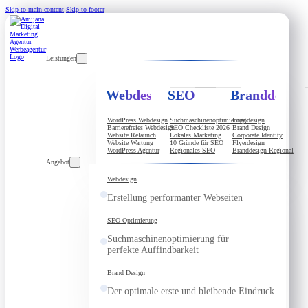
Skip to main content
Skip to footer
Leistungen
Webdesign
SEO
Branddesign
WordPress Webdesign
Suchmaschinenoptimierung
Logodesign
Barrierefreies Webdesign
SEO Checkliste 2026
Brand Design
Website Relaunch
Lokales Marketing
Corporate Identity
Website Wartung
10 Gründe für SEO
Flyerdesign
WordPress Agentur
Regionales SEO
Branddesign Regional
Angebot
Webdesign
Erstellung performanter Webseiten
SEO Optimierung
Suchmaschinenoptimierung für
perfekte Auffindbarkeit
Brand Design
Der optimale erste und bleibende Eindruck