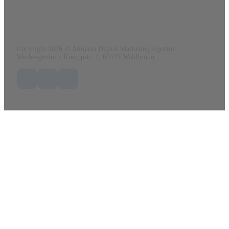
Mail:
info@amijana.de
Web:
www.amijana.de
Copyright 2026 © Amijana Digital Marketing Agentur
Werbeagentur - Kneippstr. 1, 69429 Waldbrunn
Folge uns auf Facebook
Folge uns auf X / Twitter
Folge uns auf LinkedIn