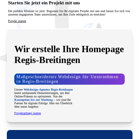
Regis-Breitingen. Wir entwickeln moderne,
Starten Sie jetzt ein Projekt mit uns
funktionale Websites, die Ihr Unternehmen lokal und
digital sichtbar machen.
Der perfekte Moment ist jetzt: Beginnen Sie Ihr digitales Projekt mit uns und lassen Sie sich von
unserem engagierten Team unterstützen, um Ihre Ziele erfolgreich zu erreichen!
Projekt starten
Wir erstelle Ihre Homepage
Regis-Breitingen
Maßgeschneidertes Webdesign für Unternehmen
in Regis-Breitingen
Unsere
Webdesign-Agentur Regis-Breitingen
bietet umfassende Dienstleistungen, um Ihre
Online-Präsenz zu optimieren. Von der
Konzeption bis zur Wartung
– wir sind Ihr
Partner für digitale Erfolge. Hier ein Überblick
über unser Angebot:
Projektanfrage starten