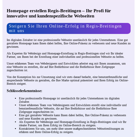
Homepage erstellen Regis-Breitingen – Ihr Profi für
innovative und kundenspezifische Webseiten
Steigern Sie Ihren Online-Erfolg in Regis-Breitingen
mit uns
Im digitalen Zeitalter ist eine professionelle Webseite unerlässlich für jedes Unternehmen. Eine gut
gestaltete Homepage kann Ihnen dabei helfen, Ihre Online-Präsenz zu verbessern und neue Kunden zu
gewinnen.
Als Experten für Webdesign und Homepage-Erstellung in Regis-Breitingen sind wir Ihr idealer
Partner, um Ihnen bei der Erstellung einer individuellen und professionellen Webseite zu helfen.
Unser erfahrenes Team von Webdesignern und Entwicklern arbeitet eng mit Ihnen zusammen, um
eine Webseite zu erstellen, die auf Ihre Bedürfnisse und die Bedürfnisse Ihrer Zielgruppe
zugeschnitten ist.
Von der Konzeption bis zur Umsetzung sind wir stets darauf bedacht, eine benutzerfreundliche und
ansprechende Webseite zu gestalten, die Ihre Marke optimal präsentiert und Ihren Erfolg im Online-
Bereich steigert.
Schlüsselerkenntnisse:
Eine professionelle Homepage ist unerlässlich für jedes Unternehmen im digitalen
Zeitalter.
Unser erfahrenes Team von Webdesignern und Entwicklern erstellt eine individuelle und
benutzerfreundliche Webseite, die auf Ihre Bedürfnisse und die Bedürfnisse Ihrer
Zielgruppe zugeschnitten ist.
Eine gut gestaltete Webseite kann Ihnen dabei helfen, Ihre Online-Präsenz zu verbessern
und neue Kunden zu gewinnen.
Als Experten für Webdesign und Homepage-Erstellung in Regis-Breitingen sind wir Ihr
idealer Partner, um Ihren Erfolg im Online-Bereich zu steigern.
Kontaktieren Sie uns, um mehr über unsere maßgeschneiderten Webseitenlösungen zu
erfahren und Ihren Online-Erfolg zu steigern.