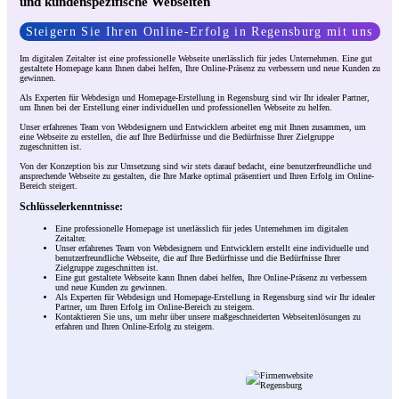
und kundenspezifische Webseiten
Steigern Sie Ihren Online-Erfolg in Regensburg mit uns
Im digitalen Zeitalter ist eine professionelle Webseite unerlässlich für jedes Unternehmen. Eine gut
gestaltete Homepage kann Ihnen dabei helfen, Ihre Online-Präsenz zu verbessern und neue Kunden zu
gewinnen.
Als Experten für Webdesign und Homepage-Erstellung in Regensburg sind wir Ihr idealer Partner,
um Ihnen bei der Erstellung einer individuellen und professionellen Webseite zu helfen.
Unser erfahrenes Team von Webdesignern und Entwicklern arbeitet eng mit Ihnen zusammen, um
eine Webseite zu erstellen, die auf Ihre Bedürfnisse und die Bedürfnisse Ihrer Zielgruppe
zugeschnitten ist.
Von der Konzeption bis zur Umsetzung sind wir stets darauf bedacht, eine benutzerfreundliche und
ansprechende Webseite zu gestalten, die Ihre Marke optimal präsentiert und Ihren Erfolg im Online-
Bereich steigert.
Schlüsselerkenntnisse:
Eine professionelle Homepage ist unerlässlich für jedes Unternehmen im digitalen
Zeitalter.
Unser erfahrenes Team von Webdesignern und Entwicklern erstellt eine individuelle und
benutzerfreundliche Webseite, die auf Ihre Bedürfnisse und die Bedürfnisse Ihrer
Zielgruppe zugeschnitten ist.
Eine gut gestaltete Webseite kann Ihnen dabei helfen, Ihre Online-Präsenz zu verbessern
und neue Kunden zu gewinnen.
Als Experten für Webdesign und Homepage-Erstellung in Regensburg sind wir Ihr idealer
Partner, um Ihren Erfolg im Online-Bereich zu steigern.
Kontaktieren Sie uns, um mehr über unsere maßgeschneiderten Webseitenlösungen zu
erfahren und Ihren Online-Erfolg zu steigern.