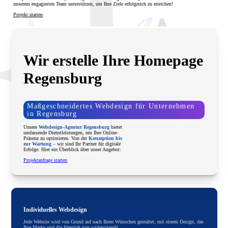
unserem engagierten Team unterstützen, um Ihre Ziele erfolgreich zu erreichen!
Projekt starten
Wir erstelle Ihre Homepage
Regensburg
Maßgeschneidertes Webdesign für Unternehmen
in Regensburg
Unsere
Webdesign-Agentur Regensburg
bietet
umfassende Dienstleistungen, um Ihre Online-
Präsenz zu optimieren. Von der
Konzeption bis
zur Wartung
– wir sind Ihr Partner für digitale
Erfolge. Hier ein Überblick über unser Angebot:
Projektanfrage starten
Individuelles Webdesign
Jede Website wird von Grund auf nach Ihren Wünschen gestaltet, mit einem Design, das
Ihre Marke und die Identität von widerspiegelt.