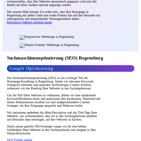
sicherzustellen, dass Ihre Webseite automatisch angepasst wird und alle
Inhalte auf allen Geräten optimal angezeigt werden.
Mit unserer Hilfe können Sie sicher sein, dass Ihre Homepage in
Regensburg auf jedem Gerät eine starke Präsenz hat und Ihre Besucher ein
reibungsloses und ansprechendes Nutzungserlebnis haben.
Repsonsive Website erstellen lassen
Suchmaschinenoptimierung (SEO) Regensburg
Google Optimierung
Die Suchmaschinenoptimierung (SEO) ist ein wichtiger Teil der
Homepage-Erstellung in Regensburg. Indem wir relevante Keywords
strategisch einsetzen und qualitativ hochwertigen Content erstellen,
verbessern wir das Ranking Ihrer Webseite in den Suchergebnissen.
Um die SEO Ihrer Webseite zu verbessern, führen wir eine umfassende
Keyword-Recherche durch und analysieren Ihre Konkurrenz. Basierend auf
diesen Erkenntnissen erstellen wir eine maßgeschneiderte Content-
Strategie, die Ihre Zielgruppe anspricht und Mehrwert bietet.
Wir optimieren außerdem die Meta-Description und die Titel-Tags Ihrer
Webseite, um sicherzustellen, dass sie in den Suchergebnissen auffallen
und Besucher dazu ermutigen, auf Ihre Webseite zu klicken.
Durch unsere gezielte SEO-Strategie sorgen wir für eine höhere
Sichtbarkeit Ihrer Webseite in den Suchmaschinen und steigern so Ihre
Online-Reichweite.
SEO Projekt starten