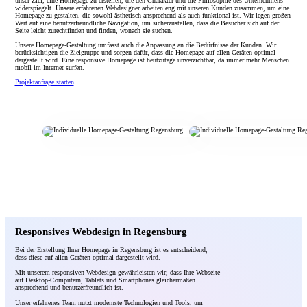
unser Ziel, eine Homepage zu erstellen, die den Charakter und die Philosophie des Unternehmens
widerspiegelt. Unsere erfahrenen Webdesigner arbeiten eng mit unseren Kunden zusammen, um eine
Homepage zu gestalten, die sowohl ästhetisch ansprechend als auch funktional ist. Wir legen großen
Wert auf eine benutzerfreundliche Navigation, um sicherzustellen, dass die Besucher sich auf der
Seite leicht zurechtfinden und finden, wonach sie suchen.
Unsere Homepage-Gestaltung umfasst auch die Anpassung an die Bedürfnisse der Kunden. Wir
berücksichtigen die Zielgruppe und sorgen dafür, dass die Homepage auf allen Geräten optimal
dargestellt wird. Eine responsive Homepage ist heutzutage unverzichtbar, da immer mehr Menschen
mobil im Internet surfen.
Projektanfrage starten
Responsives Webdesign in Regensburg
Bei der Erstellung Ihrer Homepage in Regensburg ist es entscheidend,
dass diese auf allen Geräten optimal dargestellt wird.
Mit unserem responsiven Webdesign gewährleisten wir, dass Ihre Webseite
auf Desktop-Computern, Tablets und Smartphones gleichermaßen
ansprechend und benutzerfreundlich ist.
Unser erfahrenes Team nutzt modernste Technologien und Tools, um