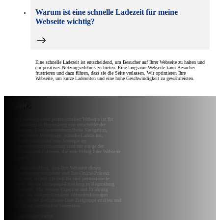
Warum ist eine schnelle Ladezeit für meine
Webseite wichtig?
Eine schnelle Ladezeit ist entscheidend, um Besucher auf Ihrer Webseite zu halten und
ein positives Nutzungserlebnis zu bieten. Eine langsame Webseite kann Besucher
frustrieren und dazu führen, dass sie die Seite verlassen. Wir optimieren Ihre
Webseite, um kurze Ladezeiten und eine hohe Geschwindigkeit zu gewährleisten.
Fazit
Die Erstellung einer professionellen Webseite ist für
Unternehmen in Regensburg von entscheidender
Bedeutung. Eine benutzerfreundliche Navigation,
ansprechendes Webdesign, schnelle Ladezeiten,
relevante Inhalte und eine Strategie zur
Suchmaschinenoptimierung sind nur einige der
entscheidenden Faktoren, die zum Erfolg Ihrer Webseite
beitragen.
Um sicherzustellen, dass Ihre Webseite diesen
Anforderungen entspricht und Ihre Online-Präsenz
maximiert, sollten Sie sich für eine professionelle
Agentur für die Homepage-Erstellung in Regensburg
entscheiden. Mit unserer Expertise und Erfahrung
können wir maßgeschneiderte Webseitenlösungen
bieten, die die Bedürfnisse Ihrer Zielgruppe erfüllen und
Ihre Online-Sichtbarkeit verbessern.
Projektanfrage starten