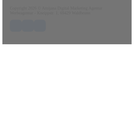
Copyright 2026 © Amijana Digital Marketing Agentur
Werbeagentur - Kneippstr. 1, 69429 Waldbrunn
Folge uns auf Facebook
Folge uns auf X / Twitter
Folge uns auf LinkedIn