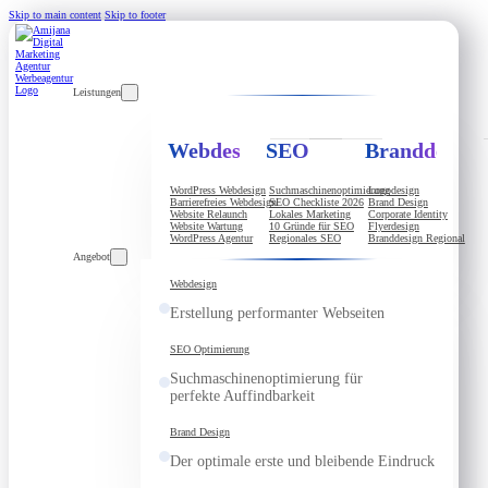
Skip to main content
Skip to footer
Leistungen
Webdesign
SEO
Branddesign
WordPress Webdesign
Suchmaschinenoptimierung
Logodesign
Barrierefreies Webdesign
SEO Checkliste 2026
Brand Design
Website Relaunch
Lokales Marketing
Corporate Identity
Website Wartung
10 Gründe für SEO
Flyerdesign
WordPress Agentur
Regionales SEO
Branddesign Regional
Angebot
Webdesign
Erstellung performanter Webseiten
SEO Optimierung
Suchmaschinenoptimierung für
perfekte Auffindbarkeit
Brand Design
Der optimale erste und bleibende Eindruck