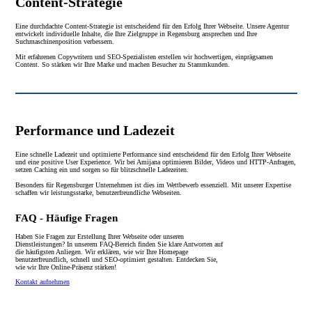
Content-Strategie
Eine durchdachte Content-Strategie ist entscheidend für den Erfolg Ihrer Webseite. Unsere Agentur
entwickelt individuelle Inhalte, die Ihre Zielgruppe in Regensburg ansprechen und Ihre
Suchmaschinenposition verbessern.
Mit erfahrenen Copywritern und SEO-Spezialisten erstellen wir hochwertigen, einprägsamen
Content. So stärken wir Ihre Marke und machen Besucher zu Stammkunden.
Performance und Ladezeit
Eine schnelle Ladezeit und optimierte Performance sind entscheidend für den Erfolg Ihrer Webseite
und eine positive User Experience. Wir bei Amijana optimieren Bilder, Videos und HTTP-Anfragen,
setzen Caching ein und sorgen so für blitzschnelle Ladezeiten.
Besonders für Regensburger Unternehmen ist dies im Wettbewerb essenziell. Mit unserer Expertise
schaffen wir leistungsstarke, benutzerfreundliche Webseiten.
FAQ - Häufige Fragen
Haben Sie Fragen zur Erstellung Ihrer Webseite oder unseren
Dienstleistungen? In unserem FAQ-Bereich finden Sie klare Antworten auf
die häufigsten Anliegen. Wir erklären, wie wir Ihre Homepage
benutzerfreundlich, schnell und SEO-optimiert gestalten. Entdecken Sie,
wie wir Ihre Online-Präsenz stärken!
Kontakt aufnehmen