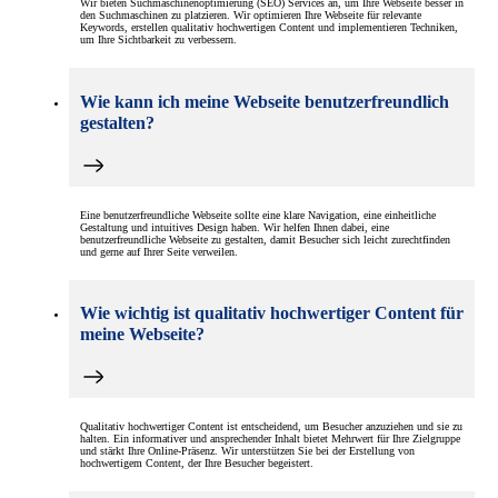
Wir bieten Suchmaschinenoptimierung (SEO) Services an, um Ihre Webseite besser in
den Suchmaschinen zu platzieren. Wir optimieren Ihre Webseite für relevante
Keywords, erstellen qualitativ hochwertigen Content und implementieren Techniken,
um Ihre Sichtbarkeit zu verbessern.
Wie kann ich meine Webseite benutzerfreundlich
gestalten?
Eine benutzerfreundliche Webseite sollte eine klare Navigation, eine einheitliche
Gestaltung und intuitives Design haben. Wir helfen Ihnen dabei, eine
benutzerfreundliche Webseite zu gestalten, damit Besucher sich leicht zurechtfinden
und gerne auf Ihrer Seite verweilen.
Wie wichtig ist qualitativ hochwertiger Content für
meine Webseite?
Qualitativ hochwertiger Content ist entscheidend, um Besucher anzuziehen und sie zu
halten. Ein informativer und ansprechender Inhalt bietet Mehrwert für Ihre Zielgruppe
und stärkt Ihre Online-Präsenz. Wir unterstützen Sie bei der Erstellung von
hochwertigem Content, der Ihre Besucher begeistert.