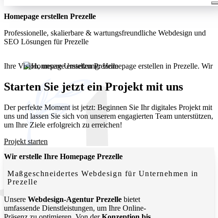
Homepage erstellen Prezelle
Professionelle, skalierbare & wartungsfreundliche Webdesign und
SEO Lösungen für Prezelle
Ihre Vision, unsere Umsetzung: Homepage erstellen in Prezelle. Wir
entwickeln moderne, funktionale Websites, die Ihr Unternehmen
lokal und digital sichtbar machen.
Starten Sie jetzt ein Projekt mit uns
Der perfekte Moment ist jetzt: Beginnen Sie Ihr digitales Projekt mit
uns und lassen Sie sich von unserem engagierten Team unterstützen,
um Ihre Ziele erfolgreich zu erreichen!
Projekt starten
Wir erstelle Ihre Homepage Prezelle
Maßgeschneidertes Webdesign für Unternehmen in
Prezelle
Unsere
Webdesign-Agentur Prezelle
bietet
umfassende Dienstleistungen, um Ihre Online-
Präsenz zu optimieren. Von der
Konzeption bis