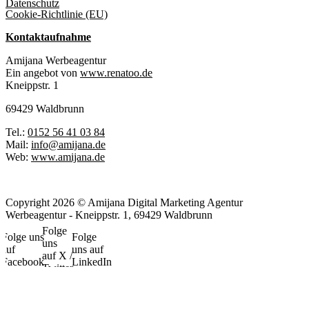
Datenschutz
Cookie-Richtlinie (EU)
Kontaktaufnahme
Amijana Werbeagentur
Ein angebot von
www.renatoo.de
Kneippstr. 1
69429 Waldbrunn
Tel.:
0152 56 41 03 84
Mail:
info@amijana.de
Web:
www.amijana.de
Copyright 2026 © Amijana Digital Marketing Agentur
Werbeagentur - Kneippstr. 1, 69429 Waldbrunn
Folge
Folge uns
Folge
uns
auf
uns auf
auf X /
Facebook
LinkedIn
Twitter