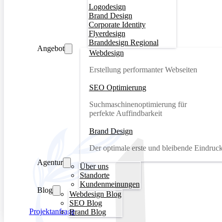
Logodesign
Brand Design
Corporate Identity
Flyerdesign
Branddesign Regional
Angebot
Webdesign
Erstellung performanter Webseiten
SEO Optimierung
Suchmaschinenoptimierung für
perfekte Auffindbarkeit
Brand Design
Der optimale erste und bleibende Eindruc
Agentur
Über uns
Standorte
Kundenmeinungen
Blog
Webdesign Blog
SEO Blog
Projektanfrage
Brand Blog