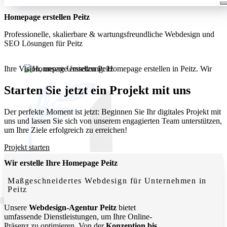
Homepage erstellen Peitz
Professionelle, skalierbare & wartungsfreundliche Webdesign und
SEO Lösungen für Peitz
Ihre Vision, unsere Umsetzung: Homepage erstellen in Peitz. Wir
entwickeln moderne, funktionale Websites, die Ihr Unternehmen
lokal und digital sichtbar machen.
Starten Sie jetzt ein Projekt mit uns
Der perfekte Moment ist jetzt: Beginnen Sie Ihr digitales Projekt mit
uns und lassen Sie sich von unserem engagierten Team unterstützen,
um Ihre Ziele erfolgreich zu erreichen!
Projekt starten
Wir erstelle Ihre Homepage Peitz
Maßgeschneidertes Webdesign für Unternehmen in
Peitz
Unsere
Webdesign-Agentur Peitz
bietet
umfassende Dienstleistungen, um Ihre Online-
Präsenz zu optimieren. Von der
Konzeption bis