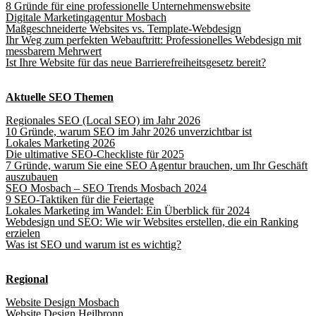
8 Gründe für eine professionelle Unternehmenswebsite
Digitale Marketingagentur Mosbach
Maßgeschneiderte Websites vs. Template-Webdesign
Ihr Weg zum perfekten Webauftritt: Professionelles Webdesign mit
messbarem Mehrwert
Ist Ihre Website für das neue Barrierefreiheitsgesetz bereit?
Aktuelle SEO Themen
Regionales SEO (Local SEO) im Jahr 2026
10 Gründe, warum SEO im Jahr 2026 unverzichtbar ist
Lokales Marketing 2026
Die ultimative SEO-Checkliste für 2025
7 Gründe, warum Sie eine SEO Agentur brauchen, um Ihr Geschäft
auszubauen
SEO Mosbach – SEO Trends Mosbach 2024
9 SEO-Taktiken für die Feiertage
Lokales Marketing im Wandel: Ein Überblick für 2024
Webdesign und SEO: Wie wir Websites erstellen, die ein Ranking
erzielen
Was ist SEO und warum ist es wichtig?
Regional
Website Design Mosbach
Website Design Heilbronn