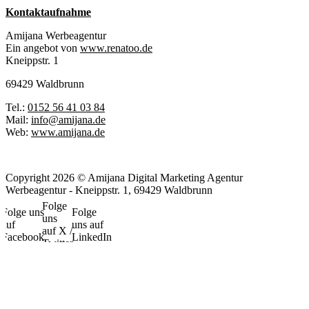
Kontaktaufnahme
Amijana Werbeagentur
Ein angebot von
www.renatoo.de
Kneippstr. 1
69429 Waldbrunn
Tel.:
0152 56 41 03 84
Mail:
info@amijana.de
Web:
www.amijana.de
Copyright 2026 © Amijana Digital Marketing Agentur
Werbeagentur - Kneippstr. 1, 69429 Waldbrunn
Folge
Folge uns
Folge
uns
auf
uns auf
auf X /
Facebook
LinkedIn
Twitter