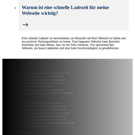
Warum ist eine schnelle Ladezeit für meine
Webseite wichtig?
Eine schnelle Ladezeit ist entscheidend, um Besucher auf Ihrer Webseite zu halten und
ein positives Nutzungserlebnis zu bieten. Eine langsame Webseite kann Besucher
frustrieren und dazu führen, dass sie die Seite verlassen. Wir optimieren Ihre
Webseite, um kurze Ladezeiten und eine hohe Geschwindigkeit zu gewährleisten.
Fazit
Die Erstellung einer professionellen Webseite ist für
Unternehmen in Osterhofen von entscheidender
Bedeutung. Eine benutzerfreundliche Navigation,
ansprechendes Webdesign, schnelle Ladezeiten,
relevante Inhalte und eine Strategie zur
Suchmaschinenoptimierung sind nur einige der
entscheidenden Faktoren, die zum Erfolg Ihrer Webseite
beitragen.
Um sicherzustellen, dass Ihre Webseite diesen
Anforderungen entspricht und Ihre Online-Präsenz
maximiert, sollten Sie sich für eine professionelle
Agentur für die Homepage-Erstellung in Osterhofen
entscheiden. Mit unserer Expertise und Erfahrung
können wir maßgeschneiderte Webseitenlösungen
bieten, die die Bedürfnisse Ihrer Zielgruppe erfüllen und
Ihre Online-Sichtbarkeit verbessern.
Projektanfrage starten