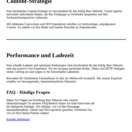
Content-Strategie
Eine durchdachte Content-Strategie ist entscheidend für den Erfolg Ihrer Webseite. Unsere Agentur
entwickelt individuelle Inhalte, die Ihre Zielgruppe in Osterhofen ansprechen und Ihre
Suchmaschinenposition verbessern.
Mit erfahrenen Copywritern und SEO-Spezialisten erstellen wir hochwertigen, einprägsamen
Content. So stärken wir Ihre Marke und machen Besucher zu Stammkunden.
Performance und Ladezeit
Eine schnelle Ladezeit und optimierte Performance sind entscheidend für den Erfolg Ihrer Webseite
und eine positive User Experience. Wir bei Amijana optimieren Bilder, Videos und HTTP-Anfragen,
setzen Caching ein und sorgen so für blitzschnelle Ladezeiten.
Besonders für Osterhofener Unternehmen ist dies im Wettbewerb essenziell. Mit unserer Expertise
schaffen wir leistungsstarke, benutzerfreundliche Webseiten.
FAQ - Häufige Fragen
Haben Sie Fragen zur Erstellung Ihrer Webseite oder unseren
Dienstleistungen? In unserem FAQ-Bereich finden Sie klare Antworten auf
die häufigsten Anliegen. Wir erklären, wie wir Ihre Homepage
benutzerfreundlich, schnell und SEO-optimiert gestalten. Entdecken Sie,
wie wir Ihre Online-Präsenz stärken!
Kontakt aufnehmen