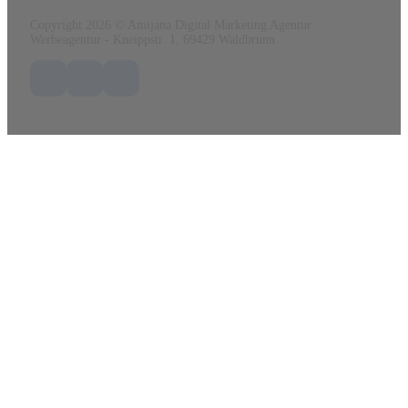
Copyright 2026 © Amijana Digital Marketing Agentur
Werbeagentur - Kneippstr. 1, 69429 Waldbrunn
Folge uns auf Facebook
Folge uns auf X / Twitter
Folge uns auf LinkedIn