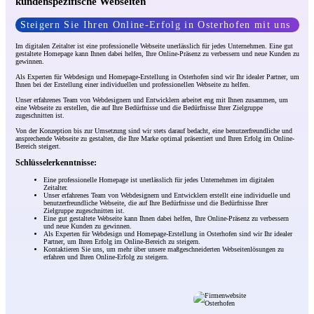
kundenspezifische Webseiten
Steigern Sie Ihren Online-Erfolg in Osterhofen mit uns
Im digitalen Zeitalter ist eine professionelle Webseite unerlässlich für jedes Unternehmen. Eine gut
gestaltete Homepage kann Ihnen dabei helfen, Ihre Online-Präsenz zu verbessern und neue Kunden zu
gewinnen.
Als Experten für Webdesign und Homepage-Erstellung in Osterhofen sind wir Ihr idealer Partner, um
Ihnen bei der Erstellung einer individuellen und professionellen Webseite zu helfen.
Unser erfahrenes Team von Webdesignern und Entwicklern arbeitet eng mit Ihnen zusammen, um
eine Webseite zu erstellen, die auf Ihre Bedürfnisse und die Bedürfnisse Ihrer Zielgruppe
zugeschnitten ist.
Von der Konzeption bis zur Umsetzung sind wir stets darauf bedacht, eine benutzerfreundliche und
ansprechende Webseite zu gestalten, die Ihre Marke optimal präsentiert und Ihren Erfolg im Online-
Bereich steigert.
Schlüsselerkenntnisse:
Eine professionelle Homepage ist unerlässlich für jedes Unternehmen im digitalen
Zeitalter.
Unser erfahrenes Team von Webdesignern und Entwicklern erstellt eine individuelle und
benutzerfreundliche Webseite, die auf Ihre Bedürfnisse und die Bedürfnisse Ihrer
Zielgruppe zugeschnitten ist.
Eine gut gestaltete Webseite kann Ihnen dabei helfen, Ihre Online-Präsenz zu verbessern
und neue Kunden zu gewinnen.
Als Experten für Webdesign und Homepage-Erstellung in Osterhofen sind wir Ihr idealer
Partner, um Ihren Erfolg im Online-Bereich zu steigern.
Kontaktieren Sie uns, um mehr über unsere maßgeschneiderten Webseitenlösungen zu
erfahren und Ihren Online-Erfolg zu steigern.