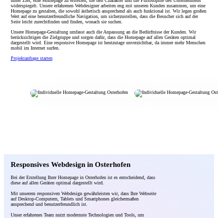
unser Ziel, eine Homepage zu erstellen, die den Charakter und die Philosophie des Unternehmens
widerspiegelt. Unsere erfahrenen Webdesigner arbeiten eng mit unseren Kunden zusammen, um eine
Homepage zu gestalten, die sowohl ästhetisch ansprechend als auch funktional ist. Wir legen großen
Wert auf eine benutzerfreundliche Navigation, um sicherzustellen, dass die Besucher sich auf der
Seite leicht zurechtfinden und finden, wonach sie suchen.
Unsere Homepage-Gestaltung umfasst auch die Anpassung an die Bedürfnisse der Kunden. Wir
berücksichtigen die Zielgruppe und sorgen dafür, dass die Homepage auf allen Geräten optimal
dargestellt wird. Eine responsive Homepage ist heutzutage unverzichtbar, da immer mehr Menschen
mobil im Internet surfen.
Projektanfrage starten
Responsives Webdesign in Osterhofen
Bei der Erstellung Ihrer Homepage in Osterhofen ist es entscheidend, dass
diese auf allen Geräten optimal dargestellt wird.
Mit unserem responsiven Webdesign gewährleisten wir, dass Ihre Webseite
auf Desktop-Computern, Tablets und Smartphones gleichermaßen
ansprechend und benutzerfreundlich ist.
Unser erfahrenes Team nutzt modernste Technologien und Tools, um