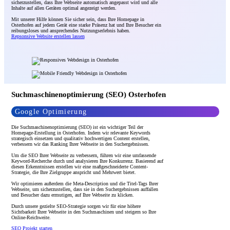
sicherzustellen, dass Ihre Webseite automatisch angepasst wird und alle
Inhalte auf allen Geräten optimal angezeigt werden.
Mit unserer Hilfe können Sie sicher sein, dass Ihre Homepage in
Osterhofen auf jedem Gerät eine starke Präsenz hat und Ihre Besucher ein
reibungsloses und ansprechendes Nutzungserlebnis haben.
Repsonsive Website erstellen lassen
Suchmaschinenoptimierung (SEO) Osterhofen
Google Optimierung
Die Suchmaschinenoptimierung (SEO) ist ein wichtiger Teil der
Homepage-Erstellung in Osterhofen. Indem wir relevante Keywords
strategisch einsetzen und qualitativ hochwertigen Content erstellen,
verbessern wir das Ranking Ihrer Webseite in den Suchergebnissen.
Um die SEO Ihrer Webseite zu verbessern, führen wir eine umfassende
Keyword-Recherche durch und analysieren Ihre Konkurrenz. Basierend auf
diesen Erkenntnissen erstellen wir eine maßgeschneiderte Content-
Strategie, die Ihre Zielgruppe anspricht und Mehrwert bietet.
Wir optimieren außerdem die Meta-Description und die Titel-Tags Ihrer
Webseite, um sicherzustellen, dass sie in den Suchergebnissen auffallen
und Besucher dazu ermutigen, auf Ihre Webseite zu klicken.
Durch unsere gezielte SEO-Strategie sorgen wir für eine höhere
Sichtbarkeit Ihrer Webseite in den Suchmaschinen und steigern so Ihre
Online-Reichweite.
SEO Projekt starten