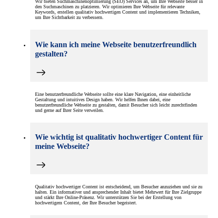
Wir bieten Suchmaschinenoptimierung (SEO) Services an, um Ihre Webseite besser in
den Suchmaschinen zu platzieren. Wir optimieren Ihre Webseite für relevante
Keywords, erstellen qualitativ hochwertigen Content und implementieren Techniken,
um Ihre Sichtbarkeit zu verbessern.
Wie kann ich meine Webseite benutzerfreundlich
gestalten?
Eine benutzerfreundliche Webseite sollte eine klare Navigation, eine einheitliche
Gestaltung und intuitives Design haben. Wir helfen Ihnen dabei, eine
benutzerfreundliche Webseite zu gestalten, damit Besucher sich leicht zurechtfinden
und gerne auf Ihrer Seite verweilen.
Wie wichtig ist qualitativ hochwertiger Content für
meine Webseite?
Qualitativ hochwertiger Content ist entscheidend, um Besucher anzuziehen und sie zu
halten. Ein informativer und ansprechender Inhalt bietet Mehrwert für Ihre Zielgruppe
und stärkt Ihre Online-Präsenz. Wir unterstützen Sie bei der Erstellung von
hochwertigem Content, der Ihre Besucher begeistert.