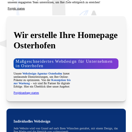
unserem engagierten Team unterstützen, um Ihre Ziele erfolgreich zu erreichen!
Projekt starten
Wir erstelle Ihre Homepage
Osterhofen
Maßgeschneidertes Webdesign für Unternehmen
in Osterhofen
Unsere
Webdesign-Agentur Osterhofen
bietet
umfassende Dienstleistungen, um Ihre Online-
Präsenz zu optimieren. Von der
Konzeption bis
zur Wartung
– wir sind Ihr Partner für digitale
Erfolge. Hier ein Überblick über unser Angebot:
Projektanfrage starten
Individuelles Webdesign
Jede Website wird von Grund auf nach Ihren Wünschen gestaltet, mit einem Design, das
Ihre Marke und die Identität von widerspiegelt.