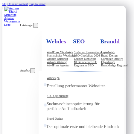
Skip to main content
Skip to footer
Leistungen
Webdesign
SEO
Branddesign
WordPress Webdesign
Suchmaschinenoptimierung
Logodesign
Barrierefreies Webdesign
SEO Checkliste 2026
Brand Design
Website Relaunch
Lokales Marketing
Corporate Identity
Website Wartung
10 Gründe für SEO
Flyerdesign
WordPress Agentur
Regionales SEO
Branddesign Regional
Angebot
Webdesign
Erstellung performanter Webseiten
SEO Optimierung
Suchmaschinenoptimierung für
perfekte Auffindbarkeit
Brand Design
Der optimale erste und bleibende Eindruck