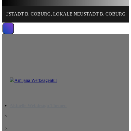
. COBURG, LOKALE NEUSTADT B. COBURGER WEBSEITE G
Wir erstellen leistungsstarke Website
Aktuelle Webdesign Themen
Wichtigkeit einer Website 2026: 10 Gründe, warum Ihr
Unternehmen sie braucht
Die KI-Revolution im Webdesign: Freund oder Feind für