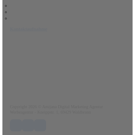
Impressum
Datenschutz
Cookie-Richtlinie (EU)
Kontaktaufnahme
Amijana Werbeagentur
Ein angebot von
www.renatoo.de
Kneippstr. 1
69429 Waldbrunn
Tel.:
0152 56 41 03 84
Mail:
info@amijana.de
Web:
www.amijana.de
Copyright 2026 © Amijana Digital Marketing Agentur
Werbeagentur - Kneippstr. 1, 69429 Waldbrunn
Folge uns auf Facebook
Folge uns auf X / Twitter
Folge uns auf LinkedIn