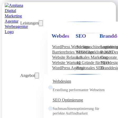
Leistungen
Webdesign
SEO
Brandde
WordPress Webdesign
Suchmaschinenoptimier
Logodesi
Barrierefreies Webdesign
SEO Checkliste 2026
Brand Des
Website Relaunch
Lokales Marketing
Corporate 
Website Wartung
10 Gründe für SEO
Flyerdesi
WordPress Agentur
Regionales SEO
Branddesi
Angebot
Webdesign
Erstellung performanter Webseiten
SEO Optimierung
Suchmaschinenoptimierung für
perfekte Auffindbarkeit