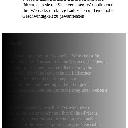
führen, dass sie die Seite verlassen. Wir optimieren
Ihre Webseite, um kurze Ladezeiten und eine hohe
Geschwindigkeit zu gewährleisten.
Fazit
Die Erstellung einer professionellen Webseite ist für
Unternehmen in Neustadt b. Coburg von entscheidender
Bedeutung. Eine benutzerfreundliche Navigation,
ansprechendes Webdesign, schnelle Ladezeiten,
relevante Inhalte und eine Strategie zur
Suchmaschinenoptimierung sind nur einige der
entscheidenden Faktoren, die zum Erfolg Ihrer Webseite
beitragen.
Um sicherzustellen, dass Ihre Webseite diesen
Anforderungen entspricht und Ihre Online-Präsenz
maximiert, sollten Sie sich für eine professionelle
Agentur für die Homepage-Erstellung in Neustadt b.