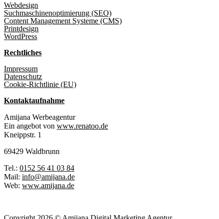
Webdesign
Suchmaschinenoptimierung (SEO)
Content Management Systeme (CMS)
Printdesign
WordPress
Rechtliches
Impressum
Datenschutz
Cookie-Richtlinie (EU)
Kontaktaufnahme
Amijana Werbeagentur
Ein angebot von
www.renatoo.de
Kneippstr. 1
69429 Waldbrunn
Tel.:
0152 56 41 03 84
Mail:
info@amijana.de
Web:
www.amijana.de
Copyright 2026 © Amijana Digital Marketing Agentur