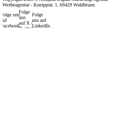
Werbeagentur - Kneippstr. 1, 69429 Waldbrunn
Folge
Folge uns
Folge
uns
auf
uns auf
auf X /
Facebook
LinkedIn
Twitter