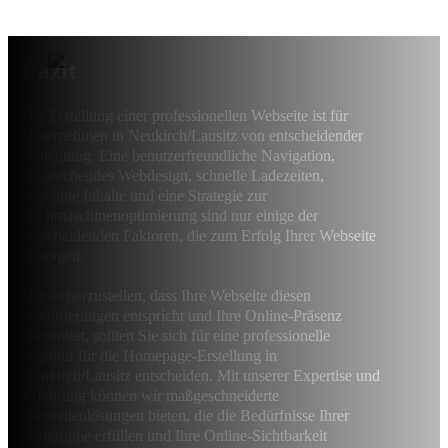
Fazit
Die Erstellung einer professionellen Webseite ist für
Unternehmen in Neukirch/Lausitz von entscheidender
Bedeutung. Eine benutzerfreundliche Navigation,
ansprechendes Webdesign, schnelle Ladezeiten,
relevante Inhalte und eine Strategie zur
Suchmaschinenoptimierung sind nur einige der
entscheidenden Faktoren, die zum Erfolg Ihrer Webseite
beitragen.
Um sicherzustellen, dass Ihre Webseite diesen
Anforderungen entspricht und Ihre Online-Präsenz
maximiert, sollten Sie sich für eine professionelle
Agentur für die Homepage-Erstellung in
Neukirch/Lausitz entscheiden. Mit unserer Expertise und
Erfahrung können wir maßgeschneiderte
Webseitenlösungen bieten, die die Bedürfnisse Ihrer
Zielgruppe erfüllen und Ihre Online-Sichtbarkeit