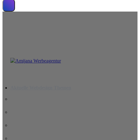
Wir erstellen leistungsstarke Website
Aktuelle Webdesign Themen
Wichtigkeit einer Website 2026: 10 Gründe, warum Ihr
Unternehmen sie braucht
Die KI-Revolution im Webdesign: Freund oder Feind für
Kreative?
Mensch vs. Maschine: Warum Ihr Unternehmen mehr als nur
einen Algorithmus braucht
Barrierefreies Webdesign