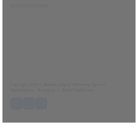
Kontaktaufnahme
Amijana Werbeagentur
Ein angebot von
www.renatoo.de
Kneippstr. 1
69429 Waldbrunn
Tel.:
0152 56 41 03 84
Mail:
info@amijana.de
Web:
www.amijana.de
Copyright 2026 © Amijana Digital Marketing Agentur
Werbeagentur - Kneippstr. 1, 69429 Waldbrunn
Folge uns auf Facebook
Folge uns auf X / Twitter
Folge uns auf LinkedIn