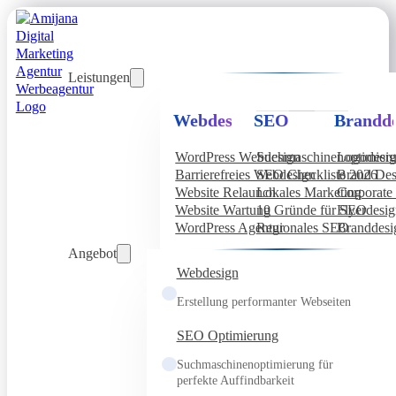
Leistungen
Webdesign
SEO
Brandde
WordPress Webdesign
Suchmaschinenoptimier
Logodesi
Barrierefreies Webdesign
SEO Checkliste 2026
Brand Des
Website Relaunch
Lokales Marketing
Corporate 
Website Wartung
10 Gründe für SEO
Flyerdesi
WordPress Agentur
Regionales SEO
Branddesi
Angebot
Webdesign
Erstellung performanter Webseiten
SEO Optimierung
Suchmaschinenoptimierung für
perfekte Auffindbarkeit