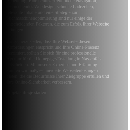
Bedeutung. Eine benutzerfreundliche Navigation,
ansprechendes Webdesign, schnelle Ladezeiten,
relevante Inhalte und eine Strategie zur
Suchmaschinenoptimierung sind nur einige der
entscheidenden Faktoren, die zum Erfolg Ihrer Webseite
beitragen.
Um sicherzustellen, dass Ihre Webseite diesen
Anforderungen entspricht und Ihre Online-Präsenz
maximiert, sollten Sie sich für eine professionelle
Agentur für die Homepage-Erstellung in Nassenfels
entscheiden. Mit unserer Expertise und Erfahrung
können wir maßgeschneiderte Webseitenlösungen
bieten, die die Bedürfnisse Ihrer Zielgruppe erfüllen und
Ihre Online-Sichtbarkeit verbessern.
Projektanfrage starten