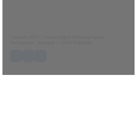
Mail:
info@amijana.de
Web:
www.amijana.de
Copyright 2026 © Amijana Digital Marketing Agentur
Werbeagentur - Kneippstr. 1, 69429 Waldbrunn
Folge uns auf Facebook
Folge uns auf X / Twitter
Folge uns auf LinkedIn