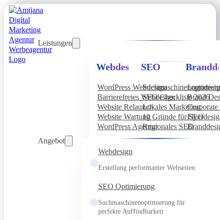
Leistungen
Webdesign
SEO
Brandde
WordPress Webdesign
Suchmaschinenoptimier
Logodesi
Barrierefreies Webdesign
SEO Checkliste 2026
Brand Des
Website Relaunch
Lokales Marketing
Corporate 
Website Wartung
10 Gründe für SEO
Flyerdesi
WordPress Agentur
Regionales SEO
Branddesi
Angebot
Webdesign
Erstellung performanter Webseiten
SEO Optimierung
Suchmaschinenoptimierung für
perfekte Auffindbarkeit