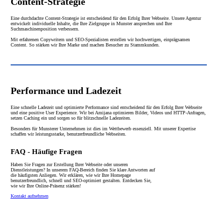
Content-Strategie
Eine durchdachte Content-Strategie ist entscheidend für den Erfolg Ihrer Webseite. Unsere Agentur
entwickelt individuelle Inhalte, die Ihre Zielgruppe in Munster ansprechen und Ihre
Suchmaschinenposition verbessern.
Mit erfahrenen Copywritern und SEO-Spezialisten erstellen wir hochwertigen, einprägsamen
Content. So stärken wir Ihre Marke und machen Besucher zu Stammkunden.
Performance und Ladezeit
Eine schnelle Ladezeit und optimierte Performance sind entscheidend für den Erfolg Ihrer Webseite
und eine positive User Experience. Wir bei Amijana optimieren Bilder, Videos und HTTP-Anfragen,
setzen Caching ein und sorgen so für blitzschnelle Ladezeiten.
Besonders für Munsterer Unternehmen ist dies im Wettbewerb essenziell. Mit unserer Expertise
schaffen wir leistungsstarke, benutzerfreundliche Webseiten.
FAQ - Häufige Fragen
Haben Sie Fragen zur Erstellung Ihrer Webseite oder unseren
Dienstleistungen? In unserem FAQ-Bereich finden Sie klare Antworten auf
die häufigsten Anliegen. Wir erklären, wie wir Ihre Homepage
benutzerfreundlich, schnell und SEO-optimiert gestalten. Entdecken Sie,
wie wir Ihre Online-Präsenz stärken!
Kontakt aufnehmen