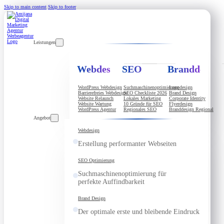
Skip to main content
Skip to footer
Leistungen
Webdesign
SEO
Branddesign
WordPress Webdesign
Suchmaschinenoptimierung
Logodesign
Barrierefreies Webdesign
SEO Checkliste 2026
Brand Design
Website Relaunch
Lokales Marketing
Corporate Identity
Website Wartung
10 Gründe für SEO
Flyerdesign
WordPress Agentur
Regionales SEO
Branddesign Regional
Angebot
Webdesign
Erstellung performanter Webseiten
SEO Optimierung
Suchmaschinenoptimierung für
perfekte Auffindbarkeit
Brand Design
Der optimale erste und bleibende Eindruck