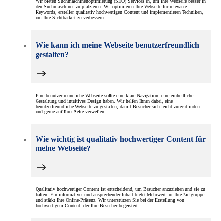
Wir bieten Suchmaschinenoptimierung (SEO) Services an, um Ihre Webseite besser in
den Suchmaschinen zu platzieren. Wir optimieren Ihre Webseite für relevante
Keywords, erstellen qualitativ hochwertigen Content und implementieren Techniken,
um Ihre Sichtbarkeit zu verbessern.
Wie kann ich meine Webseite benutzerfreundlich
gestalten?
Eine benutzerfreundliche Webseite sollte eine klare Navigation, eine einheitliche
Gestaltung und intuitives Design haben. Wir helfen Ihnen dabei, eine
benutzerfreundliche Webseite zu gestalten, damit Besucher sich leicht zurechtfinden
und gerne auf Ihrer Seite verweilen.
Wie wichtig ist qualitativ hochwertiger Content für
meine Webseite?
Qualitativ hochwertiger Content ist entscheidend, um Besucher anzuziehen und sie zu
halten. Ein informativer und ansprechender Inhalt bietet Mehrwert für Ihre Zielgruppe
und stärkt Ihre Online-Präsenz. Wir unterstützen Sie bei der Erstellung von
hochwertigem Content, der Ihre Besucher begeistert.