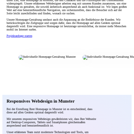
unser Ziel, eine Homepage zu erstellen, die den Charakter und die Philosophie des Unternehmens
widerspiegelt. Unsere erfahrenen Webdesigner arbeiten eng mit unseren Kunden zusammen, um eine
Homepage zu gestalten, die sowohl ästhetisch ansprechend als auch funktional ist. Wir legen großen
Wert auf eine benutzerfreundliche Navigation, um sicherzustellen, dass die Besucher sich auf der
Seite leicht zurechtfinden und finden, wonach sie suchen.
Unsere Homepage-Gestaltung umfasst auch die Anpassung an die Bedürfnisse der Kunden. Wir
berücksichtigen die Zielgruppe und sorgen dafür, dass die Homepage auf allen Geräten optimal
dargestellt wird. Eine responsive Homepage ist heutzutage unverzichtbar, da immer mehr Menschen
mobil im Internet surfen.
Projektanfrage starten
Responsives Webdesign in Munster
Bei der Erstellung Ihrer Homepage in Munster ist es entscheidend, dass
diese auf allen Geräten optimal dargestellt wird.
Mit unserem responsiven Webdesign gewährleisten wir, dass Ihre Webseite
auf Desktop-Computern, Tablets und Smartphones gleichermaßen
ansprechend und benutzerfreundlich ist.
Unser erfahrenes Team nutzt modernste Technologien und Tools, um