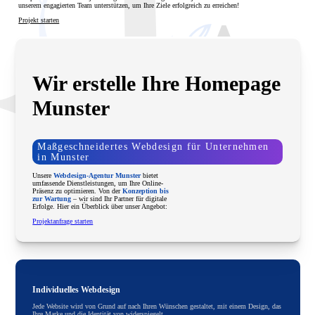
unserem engagierten Team unterstützen, um Ihre Ziele erfolgreich zu erreichen!
Projekt starten
Wir erstelle Ihre Homepage
Munster
Maßgeschneidertes Webdesign für Unternehmen
in Munster
Unsere
Webdesign-Agentur Munster
bietet
umfassende Dienstleistungen, um Ihre Online-
Präsenz zu optimieren. Von der
Konzeption bis
zur Wartung
– wir sind Ihr Partner für digitale
Erfolge. Hier ein Überblick über unser Angebot:
Projektanfrage starten
Individuelles Webdesign
Jede Website wird von Grund auf nach Ihren Wünschen gestaltet, mit einem Design, das
Ihre Marke und die Identität von widerspiegelt.