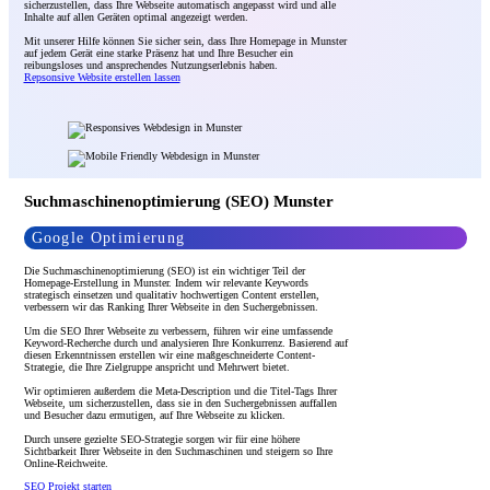
sicherzustellen, dass Ihre Webseite automatisch angepasst wird und alle
Inhalte auf allen Geräten optimal angezeigt werden.
Mit unserer Hilfe können Sie sicher sein, dass Ihre Homepage in Munster
auf jedem Gerät eine starke Präsenz hat und Ihre Besucher ein
reibungsloses und ansprechendes Nutzungserlebnis haben.
Repsonsive Website erstellen lassen
Suchmaschinenoptimierung (SEO) Munster
Google Optimierung
Die Suchmaschinenoptimierung (SEO) ist ein wichtiger Teil der
Homepage-Erstellung in Munster. Indem wir relevante Keywords
strategisch einsetzen und qualitativ hochwertigen Content erstellen,
verbessern wir das Ranking Ihrer Webseite in den Suchergebnissen.
Um die SEO Ihrer Webseite zu verbessern, führen wir eine umfassende
Keyword-Recherche durch und analysieren Ihre Konkurrenz. Basierend auf
diesen Erkenntnissen erstellen wir eine maßgeschneiderte Content-
Strategie, die Ihre Zielgruppe anspricht und Mehrwert bietet.
Wir optimieren außerdem die Meta-Description und die Titel-Tags Ihrer
Webseite, um sicherzustellen, dass sie in den Suchergebnissen auffallen
und Besucher dazu ermutigen, auf Ihre Webseite zu klicken.
Durch unsere gezielte SEO-Strategie sorgen wir für eine höhere
Sichtbarkeit Ihrer Webseite in den Suchmaschinen und steigern so Ihre
Online-Reichweite.
SEO Projekt starten