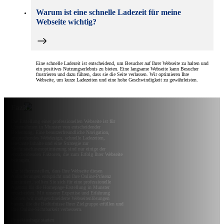
Warum ist eine schnelle Ladezeit für meine
Webseite wichtig?
Eine schnelle Ladezeit ist entscheidend, um Besucher auf Ihrer Webseite zu halten und
ein positives Nutzungserlebnis zu bieten. Eine langsame Webseite kann Besucher
frustrieren und dazu führen, dass sie die Seite verlassen. Wir optimieren Ihre
Webseite, um kurze Ladezeiten und eine hohe Geschwindigkeit zu gewährleisten.
Fazit
Die Erstellung einer professionellen Webseite ist für
Unternehmen in Munster von entscheidender
Bedeutung. Eine benutzerfreundliche Navigation,
ansprechendes Webdesign, schnelle Ladezeiten,
relevante Inhalte und eine Strategie zur
Suchmaschinenoptimierung sind nur einige der
entscheidenden Faktoren, die zum Erfolg Ihrer Webseite
beitragen.
Um sicherzustellen, dass Ihre Webseite diesen
Anforderungen entspricht und Ihre Online-Präsenz
maximiert, sollten Sie sich für eine professionelle
Agentur für die Homepage-Erstellung in Munster
entscheiden. Mit unserer Expertise und Erfahrung
können wir maßgeschneiderte Webseitenlösungen
bieten, die die Bedürfnisse Ihrer Zielgruppe erfüllen und
Ihre Online-Sichtbarkeit verbessern.
Projektanfrage starten