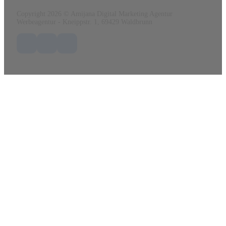
Copyright 2026 © Amijana Digital Marketing Agentur
Werbeagentur - Kneippstr. 1, 69429 Waldbrunn
Folge uns auf Facebook
Folge uns auf X / Twitter
Folge uns auf LinkedIn