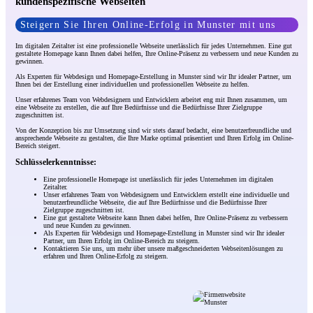
kundenspezifische Webseiten
Steigern Sie Ihren Online-Erfolg in Munster mit uns
Im digitalen Zeitalter ist eine professionelle Webseite unerlässlich für jedes Unternehmen. Eine gut
gestaltete Homepage kann Ihnen dabei helfen, Ihre Online-Präsenz zu verbessern und neue Kunden zu
gewinnen.
Als Experten für Webdesign und Homepage-Erstellung in Munster sind wir Ihr idealer Partner, um
Ihnen bei der Erstellung einer individuellen und professionellen Webseite zu helfen.
Unser erfahrenes Team von Webdesignern und Entwicklern arbeitet eng mit Ihnen zusammen, um
eine Webseite zu erstellen, die auf Ihre Bedürfnisse und die Bedürfnisse Ihrer Zielgruppe
zugeschnitten ist.
Von der Konzeption bis zur Umsetzung sind wir stets darauf bedacht, eine benutzerfreundliche und
ansprechende Webseite zu gestalten, die Ihre Marke optimal präsentiert und Ihren Erfolg im Online-
Bereich steigert.
Schlüsselerkenntnisse:
Eine professionelle Homepage ist unerlässlich für jedes Unternehmen im digitalen
Zeitalter.
Unser erfahrenes Team von Webdesignern und Entwicklern erstellt eine individuelle und
benutzerfreundliche Webseite, die auf Ihre Bedürfnisse und die Bedürfnisse Ihrer
Zielgruppe zugeschnitten ist.
Eine gut gestaltete Webseite kann Ihnen dabei helfen, Ihre Online-Präsenz zu verbessern
und neue Kunden zu gewinnen.
Als Experten für Webdesign und Homepage-Erstellung in Munster sind wir Ihr idealer
Partner, um Ihren Erfolg im Online-Bereich zu steigern.
Kontaktieren Sie uns, um mehr über unsere maßgeschneiderten Webseitenlösungen zu
erfahren und Ihren Online-Erfolg zu steigern.