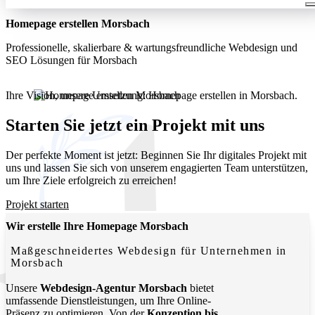
Homepage erstellen Morsbach
Professionelle, skalierbare & wartungsfreundliche Webdesign und
SEO Lösungen für Morsbach
Ihre Vision, unsere Umsetzung: Homepage erstellen in Morsbach.
Wir entwickeln moderne, funktionale Websites, die Ihr
Unternehmen lokal und digital sichtbar machen.
Starten Sie jetzt ein Projekt mit uns
Der perfekte Moment ist jetzt: Beginnen Sie Ihr digitales Projekt mit
uns und lassen Sie sich von unserem engagierten Team unterstützen,
um Ihre Ziele erfolgreich zu erreichen!
Projekt starten
Wir erstelle Ihre Homepage Morsbach
Maßgeschneidertes Webdesign für Unternehmen in
Morsbach
Unsere
Webdesign-Agentur Morsbach
bietet
umfassende Dienstleistungen, um Ihre Online-
Präsenz zu optimieren. Von der
Konzeption bis