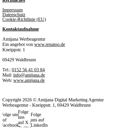
Rechtliches
Impressum
Datenschutz
Cookie-Richtlinie (EU)
Kontaktaufnahme
Amijana Werbeagentur
Ein angebot von
www.renatoo.de
Kneippstr. 1
69429 Waldbrunn
Tel.:
0152 56 41 03 84
Mail:
info@amijana.de
Web:
www.amijana.de
Copyright 2026 © Amijana Digital Marketing Agentur
Werbeagentur - Kneippstr. 1, 69429 Waldbrunn
Folge
Folge uns
Folge
uns
auf
uns auf
auf X /
Facebook
LinkedIn
Twitter