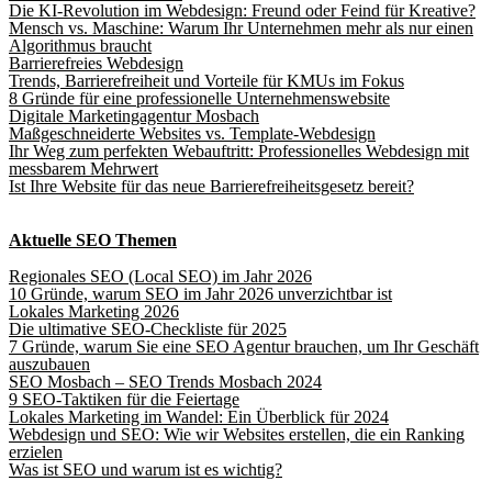
Die KI-Revolution im Webdesign: Freund oder Feind für Kreative?
Mensch vs. Maschine: Warum Ihr Unternehmen mehr als nur einen
Algorithmus braucht
Barrierefreies Webdesign
Trends, Barrierefreiheit und Vorteile für KMUs im Fokus
8 Gründe für eine professionelle Unternehmenswebsite
Digitale Marketingagentur Mosbach
Maßgeschneiderte Websites vs. Template-Webdesign
Ihr Weg zum perfekten Webauftritt: Professionelles Webdesign mit
messbarem Mehrwert
Ist Ihre Website für das neue Barrierefreiheitsgesetz bereit?
Aktuelle SEO Themen
Regionales SEO (Local SEO) im Jahr 2026
10 Gründe, warum SEO im Jahr 2026 unverzichtbar ist
Lokales Marketing 2026
Die ultimative SEO-Checkliste für 2025
7 Gründe, warum Sie eine SEO Agentur brauchen, um Ihr Geschäft
auszubauen
SEO Mosbach – SEO Trends Mosbach 2024
9 SEO-Taktiken für die Feiertage
Lokales Marketing im Wandel: Ein Überblick für 2024
Webdesign und SEO: Wie wir Websites erstellen, die ein Ranking
erzielen
Was ist SEO und warum ist es wichtig?