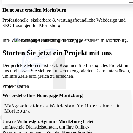
Homepage erstellen Moritzburg
Professionelle, skalierbare & wartungsfreundliche Webdesign und
SEO Lösungen für Moritzburg
Ihre Vision, unsere Umsetzung: Homepage erstellen in Moritzburg.
Wir entwickeln moderne, funktionale Websites, die Ihr
Unternehmen lokal und digital sichtbar machen.
Starten Sie jetzt ein Projekt mit uns
Der perfekte Moment ist jetzt: Beginnen Sie Ihr digitales Projekt mit
uns und lassen Sie sich von unserem engagierten Team unterstützen,
um Ihre Ziele erfolgreich zu erreichen!
Projekt starten
Wir erstelle Ihre Homepage Moritzburg
Maßgeschneidertes Webdesign für Unternehmen in
Moritzburg
Unsere
Webdesign-Agentur Moritzburg
bietet
umfassende Dienstleistungen, um Ihre Online-
Präsenz zu optimieren. Von der
Konzeption bis