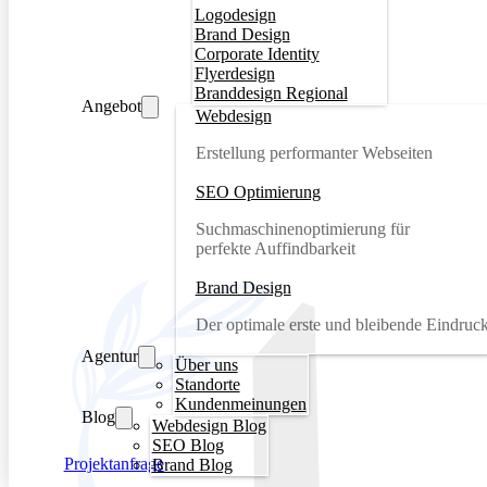
Logodesign
Brand Design
Corporate Identity
Flyerdesign
Branddesign Regional
Angebot
Webdesign
Erstellung performanter Webseiten
SEO Optimierung
Suchmaschinenoptimierung für
perfekte Auffindbarkeit
Brand Design
Der optimale erste und bleibende Eindruc
Agentur
Über uns
Standorte
Kundenmeinungen
Blog
Webdesign Blog
SEO Blog
Projektanfrage
Brand Blog