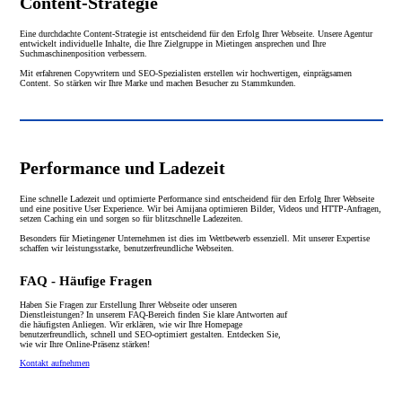
Content-Strategie
Eine durchdachte Content-Strategie ist entscheidend für den Erfolg Ihrer Webseite. Unsere Agentur
entwickelt individuelle Inhalte, die Ihre Zielgruppe in Mietingen ansprechen und Ihre
Suchmaschinenposition verbessern.
Mit erfahrenen Copywritern und SEO-Spezialisten erstellen wir hochwertigen, einprägsamen
Content. So stärken wir Ihre Marke und machen Besucher zu Stammkunden.
Performance und Ladezeit
Eine schnelle Ladezeit und optimierte Performance sind entscheidend für den Erfolg Ihrer Webseite
und eine positive User Experience. Wir bei Amijana optimieren Bilder, Videos und HTTP-Anfragen,
setzen Caching ein und sorgen so für blitzschnelle Ladezeiten.
Besonders für Mietingener Unternehmen ist dies im Wettbewerb essenziell. Mit unserer Expertise
schaffen wir leistungsstarke, benutzerfreundliche Webseiten.
FAQ - Häufige Fragen
Haben Sie Fragen zur Erstellung Ihrer Webseite oder unseren
Dienstleistungen? In unserem FAQ-Bereich finden Sie klare Antworten auf
die häufigsten Anliegen. Wir erklären, wie wir Ihre Homepage
benutzerfreundlich, schnell und SEO-optimiert gestalten. Entdecken Sie,
wie wir Ihre Online-Präsenz stärken!
Kontakt aufnehmen