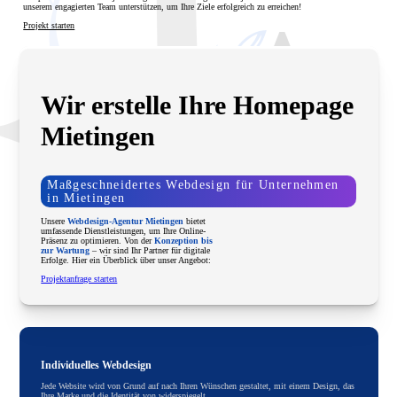
unserem engagierten Team unterstützen, um Ihre Ziele erfolgreich zu erreichen!
Projekt starten
Wir erstelle Ihre Homepage
Mietingen
Maßgeschneidertes Webdesign für Unternehmen
in Mietingen
Unsere
Webdesign-Agentur Mietingen
bietet
umfassende Dienstleistungen, um Ihre Online-
Präsenz zu optimieren. Von der
Konzeption bis
zur Wartung
– wir sind Ihr Partner für digitale
Erfolge. Hier ein Überblick über unser Angebot:
Projektanfrage starten
Individuelles Webdesign
Jede Website wird von Grund auf nach Ihren Wünschen gestaltet, mit einem Design, das
Ihre Marke und die Identität von widerspiegelt.