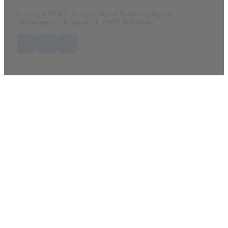
Copyright 2026 © Amijana Digital Marketing Agentur
Werbeagentur - Kneippstr. 1, 69429 Waldbrunn
Folge uns auf Facebook
Folge uns auf X / Twitter
Folge uns auf LinkedIn