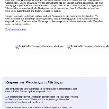
unser Ziel, eine Homepage zu erstellen, die den Charakter und die Philosophie des Unternehmens
widerspiegelt. Unsere erfahrenen Webdesigner arbeiten eng mit unseren Kunden zusammen, um eine
Homepage zu gestalten, die sowohl ästhetisch ansprechend als auch funktional ist. Wir legen großen
Wert auf eine benutzerfreundliche Navigation, um sicherzustellen, dass die Besucher sich auf der
Seite leicht zurechtfinden und finden, wonach sie suchen.
Unsere Homepage-Gestaltung umfasst auch die Anpassung an die Bedürfnisse der Kunden. Wir
berücksichtigen die Zielgruppe und sorgen dafür, dass die Homepage auf allen Geräten optimal
dargestellt wird. Eine responsive Homepage ist heutzutage unverzichtbar, da immer mehr Menschen
mobil im Internet surfen.
Projektanfrage starten
Responsives Webdesign in Mietingen
Bei der Erstellung Ihrer Homepage in Mietingen ist es entscheidend, dass
diese auf allen Geräten optimal dargestellt wird.
Mit unserem responsiven Webdesign gewährleisten wir, dass Ihre Webseite
auf Desktop-Computern, Tablets und Smartphones gleichermaßen
ansprechend und benutzerfreundlich ist.
Unser erfahrenes Team nutzt modernste Technologien und Tools, um