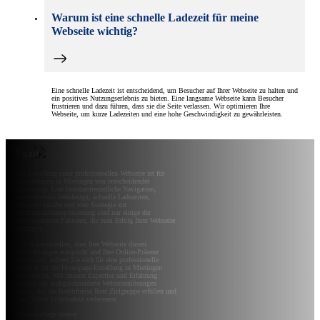
Warum ist eine schnelle Ladezeit für meine
Webseite wichtig?
Eine schnelle Ladezeit ist entscheidend, um Besucher auf Ihrer Webseite zu halten und
ein positives Nutzungserlebnis zu bieten. Eine langsame Webseite kann Besucher
frustrieren und dazu führen, dass sie die Seite verlassen. Wir optimieren Ihre
Webseite, um kurze Ladezeiten und eine hohe Geschwindigkeit zu gewährleisten.
Fazit
Die Erstellung einer professionellen Webseite ist für
Unternehmen in Mietingen von entscheidender
Bedeutung. Eine benutzerfreundliche Navigation,
ansprechendes Webdesign, schnelle Ladezeiten,
relevante Inhalte und eine Strategie zur
Suchmaschinenoptimierung sind nur einige der
entscheidenden Faktoren, die zum Erfolg Ihrer Webseite
beitragen.
Um sicherzustellen, dass Ihre Webseite diesen
Anforderungen entspricht und Ihre Online-Präsenz
maximiert, sollten Sie sich für eine professionelle
Agentur für die Homepage-Erstellung in Mietingen
entscheiden. Mit unserer Expertise und Erfahrung
können wir maßgeschneiderte Webseitenlösungen
bieten, die die Bedürfnisse Ihrer Zielgruppe erfüllen und
Ihre Online-Sichtbarkeit verbessern.
Projektanfrage starten