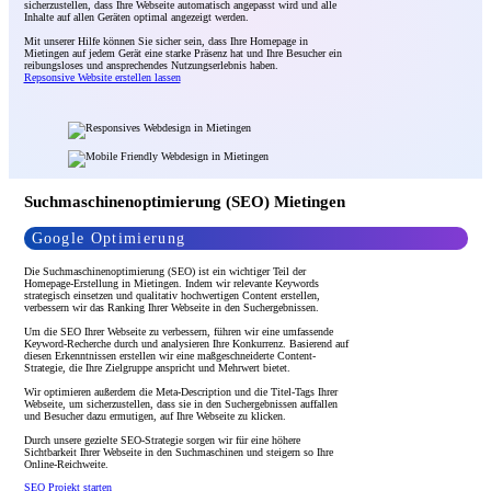
sicherzustellen, dass Ihre Webseite automatisch angepasst wird und alle
Inhalte auf allen Geräten optimal angezeigt werden.
Mit unserer Hilfe können Sie sicher sein, dass Ihre Homepage in
Mietingen auf jedem Gerät eine starke Präsenz hat und Ihre Besucher ein
reibungsloses und ansprechendes Nutzungserlebnis haben.
Repsonsive Website erstellen lassen
Suchmaschinenoptimierung (SEO) Mietingen
Google Optimierung
Die Suchmaschinenoptimierung (SEO) ist ein wichtiger Teil der
Homepage-Erstellung in Mietingen. Indem wir relevante Keywords
strategisch einsetzen und qualitativ hochwertigen Content erstellen,
verbessern wir das Ranking Ihrer Webseite in den Suchergebnissen.
Um die SEO Ihrer Webseite zu verbessern, führen wir eine umfassende
Keyword-Recherche durch und analysieren Ihre Konkurrenz. Basierend auf
diesen Erkenntnissen erstellen wir eine maßgeschneiderte Content-
Strategie, die Ihre Zielgruppe anspricht und Mehrwert bietet.
Wir optimieren außerdem die Meta-Description und die Titel-Tags Ihrer
Webseite, um sicherzustellen, dass sie in den Suchergebnissen auffallen
und Besucher dazu ermutigen, auf Ihre Webseite zu klicken.
Durch unsere gezielte SEO-Strategie sorgen wir für eine höhere
Sichtbarkeit Ihrer Webseite in den Suchmaschinen und steigern so Ihre
Online-Reichweite.
SEO Projekt starten