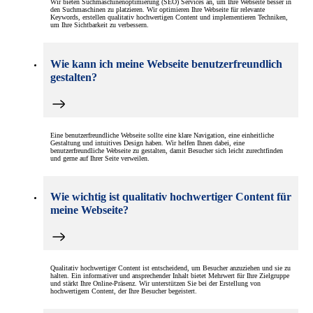
Wir bieten Suchmaschinenoptimierung (SEO) Services an, um Ihre Webseite besser in
den Suchmaschinen zu platzieren. Wir optimieren Ihre Webseite für relevante
Keywords, erstellen qualitativ hochwertigen Content und implementieren Techniken,
um Ihre Sichtbarkeit zu verbessern.
Wie kann ich meine Webseite benutzerfreundlich
gestalten?
Eine benutzerfreundliche Webseite sollte eine klare Navigation, eine einheitliche
Gestaltung und intuitives Design haben. Wir helfen Ihnen dabei, eine
benutzerfreundliche Webseite zu gestalten, damit Besucher sich leicht zurechtfinden
und gerne auf Ihrer Seite verweilen.
Wie wichtig ist qualitativ hochwertiger Content für
meine Webseite?
Qualitativ hochwertiger Content ist entscheidend, um Besucher anzuziehen und sie zu
halten. Ein informativer und ansprechender Inhalt bietet Mehrwert für Ihre Zielgruppe
und stärkt Ihre Online-Präsenz. Wir unterstützen Sie bei der Erstellung von
hochwertigem Content, der Ihre Besucher begeistert.