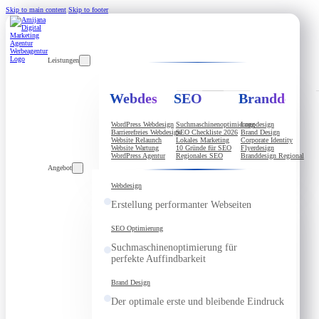
Skip to main content
Skip to footer
Leistungen
Webdesign
SEO
Branddesign
WordPress Webdesign
Suchmaschinenoptimierung
Logodesign
Barrierefreies Webdesign
SEO Checkliste 2026
Brand Design
Website Relaunch
Lokales Marketing
Corporate Identity
Website Wartung
10 Gründe für SEO
Flyerdesign
WordPress Agentur
Regionales SEO
Branddesign Regional
Angebot
Webdesign
Erstellung performanter Webseiten
SEO Optimierung
Suchmaschinenoptimierung für
perfekte Auffindbarkeit
Brand Design
Der optimale erste und bleibende Eindruck