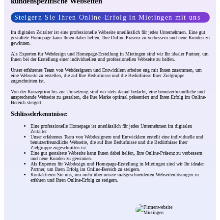
kundenspezifische Webseiten
Steigern Sie Ihren Online-Erfolg in Mietingen mit uns
Im digitalen Zeitalter ist eine professionelle Webseite unerlässlich für jedes Unternehmen. Eine gut
gestaltete Homepage kann Ihnen dabei helfen, Ihre Online-Präsenz zu verbessern und neue Kunden zu
gewinnen.
Als Experten für Webdesign und Homepage-Erstellung in Mietingen sind wir Ihr idealer Partner, um
Ihnen bei der Erstellung einer individuellen und professionellen Webseite zu helfen.
Unser erfahrenes Team von Webdesignern und Entwicklern arbeitet eng mit Ihnen zusammen, um
eine Webseite zu erstellen, die auf Ihre Bedürfnisse und die Bedürfnisse Ihrer Zielgruppe
zugeschnitten ist.
Von der Konzeption bis zur Umsetzung sind wir stets darauf bedacht, eine benutzerfreundliche und
ansprechende Webseite zu gestalten, die Ihre Marke optimal präsentiert und Ihren Erfolg im Online-
Bereich steigert.
Schlüsselerkenntnisse:
Eine professionelle Homepage ist unerlässlich für jedes Unternehmen im digitalen
Zeitalter.
Unser erfahrenes Team von Webdesignern und Entwicklern erstellt eine individuelle und
benutzerfreundliche Webseite, die auf Ihre Bedürfnisse und die Bedürfnisse Ihrer
Zielgruppe zugeschnitten ist.
Eine gut gestaltete Webseite kann Ihnen dabei helfen, Ihre Online-Präsenz zu verbessern
und neue Kunden zu gewinnen.
Als Experten für Webdesign und Homepage-Erstellung in Mietingen sind wir Ihr idealer
Partner, um Ihren Erfolg im Online-Bereich zu steigern.
Kontaktieren Sie uns, um mehr über unsere maßgeschneiderten Webseitenlösungen zu
erfahren und Ihren Online-Erfolg zu steigern.