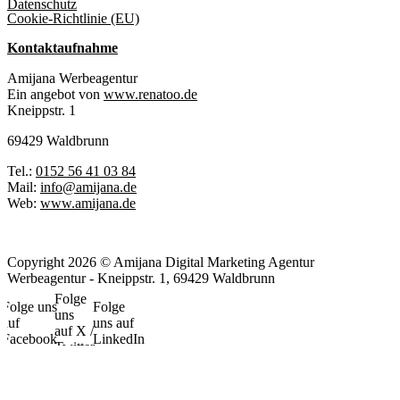
Datenschutz
Cookie-Richtlinie (EU)
Kontaktaufnahme
Amijana Werbeagentur
Ein angebot von
www.renatoo.de
Kneippstr. 1
69429 Waldbrunn
Tel.:
0152 56 41 03 84
Mail:
info@amijana.de
Web:
www.amijana.de
Copyright 2026 © Amijana Digital Marketing Agentur
Werbeagentur - Kneippstr. 1, 69429 Waldbrunn
Folge
Folge uns
Folge
uns
auf
uns auf
auf X /
Facebook
LinkedIn
Twitter