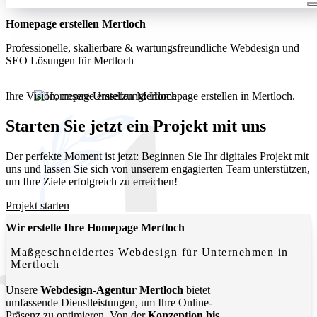
Homepage erstellen Mertloch
Professionelle, skalierbare & wartungsfreundliche Webdesign und
SEO Lösungen für Mertloch
Ihre Vision, unsere Umsetzung: Homepage erstellen in Mertloch.
Wir entwickeln moderne, funktionale Websites, die Ihr
Unternehmen lokal und digital sichtbar machen.
Starten Sie jetzt ein Projekt mit uns
Der perfekte Moment ist jetzt: Beginnen Sie Ihr digitales Projekt mit
uns und lassen Sie sich von unserem engagierten Team unterstützen,
um Ihre Ziele erfolgreich zu erreichen!
Projekt starten
Wir erstelle Ihre Homepage Mertloch
Maßgeschneidertes Webdesign für Unternehmen in
Mertloch
Unsere
Webdesign-Agentur Mertloch
bietet
umfassende Dienstleistungen, um Ihre Online-
Präsenz zu optimieren. Von der
Konzeption bis