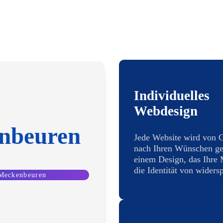
Individuelles
Webdesign
nbeuren
Jede Website wird von 
nach Ihren Wünschen ges
einem Design, das Ihre
die Identität von widersp
 Meckenbeuren