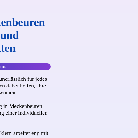
kenbeuren
e und
iten
uns
unerlässlich für jedes
n dabei helfen, Ihre
winnen.
g in Meckenbeuren
ng einer individuellen
lern arbeitet eng mit