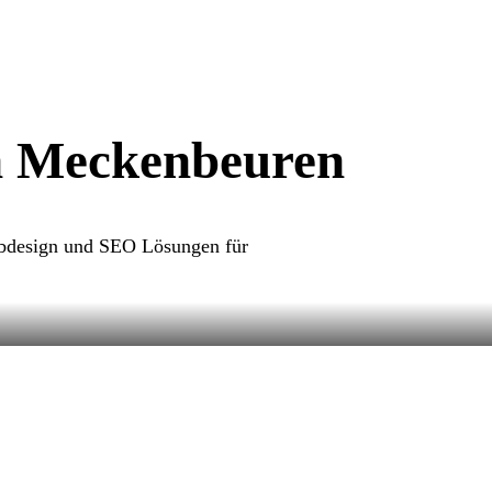
n Meckenbeuren
Webdesign und SEO Lösungen für
mepage erstellen in Meckenbeuren. Wir
bsites, die Ihr Unternehmen lokal und digital