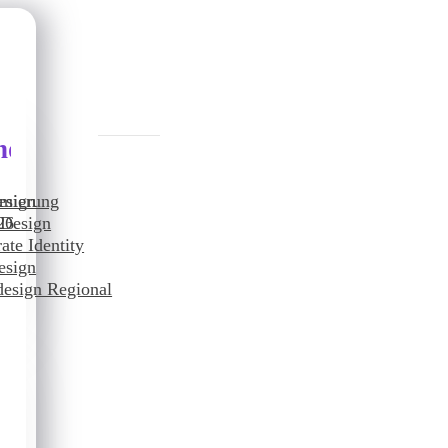
nddesign
imierung
esign
26
 Design
ate Identity
O
esign
esign Regional