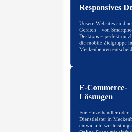
Responsives De
Unsere Websites sind au
Geräten – von Smartpho
Desktops – perfekt nutzb
die mobile Zielgruppe i
Meckenbeuren entscheide
E-Commerce-
Lösungen
Für Einzelhändler oder
Dienstleister in Mecken
entwickeln wir leistungs
Online-Shops mit einfac