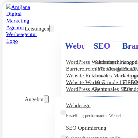
Leistungen
Webdesign
SEO
Bra
WordPress Webdesign
Suchmaschinenopt
Logod
Barrierefreies Webdesign
SEO Checkliste 20
Brand
Website Relaunch
Lokales Marketing
Corpor
Website Wartung
10 Gründe für SE
Flyerd
WordPress Agentur
Regionales SEO
Brandd
Angebot
Webdesign
Erstellung performanter Webseiten
SEO Optimierung