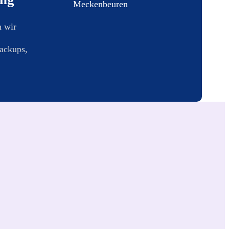
 wir
ackups,