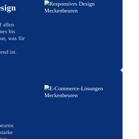
sign
f allen
nes bis
ar, was für
n
nd ist.
beuren
starke
her