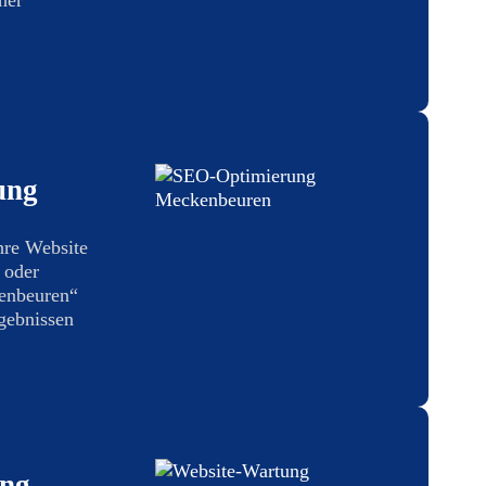
ung
hre Website
 oder
kenbeuren“
gebnissen
ung