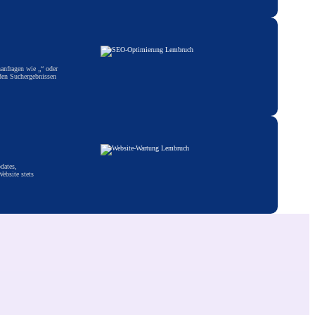
hanfragen wie „“ oder
den Suchergebnissen
dates,
ebsite stets