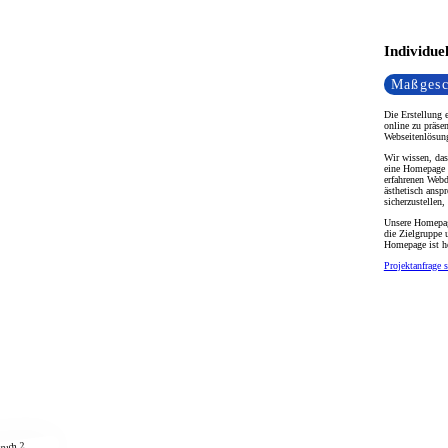
Individu
Maßgesc
Die Erstellung 
online zu präse
Webseitenlösung
Wir wissen, das
eine Homepage z
erfahrenen Web
ästhetisch ansp
sicherzustellen,
Unsere Homepag
die Zielgruppe 
Homepage ist he
Projektanfrage s