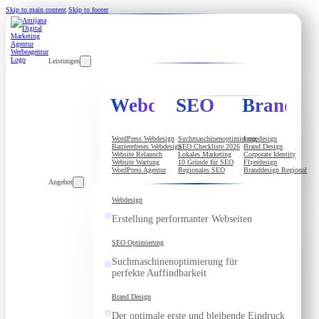
Skip to main content
Skip to footer
Leistungen
Webdesign
SEO
Brandde
WordPress Webdesign
Suchmaschinenoptimierung
Logodesign
Barrierefreies Webdesign
SEO Checkliste 2026
Brand Design
Website Relaunch
Lokales Marketing
Corporate Identity
Website Wartung
10 Gründe für SEO
Flyerdesign
WordPress Agentur
Regionales SEO
Branddesign Regional
Angebot
Webdesign
Erstellung performanter Webseiten
SEO Optimierung
Suchmaschinenoptimierung für
perfekte Auffindbarkeit
Brand Design
Der optimale erste und bleibende Eindruck