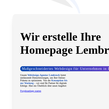
Ihre Vision, unsere Umsetzung: Ho
moderne, funktionale Websites, die 
machen.
Wir erstelle Ihre
Homepage Lembr
Maßgeschneidertes Webdesign für Unternehmen in
Unsere
Webdesign-Agentur Lembruch
bietet
umfassende Dienstleistungen, um Ihre Online-
Präsenz zu optimieren. Von der
Konzeption bis
zur Wartung
– wir sind Ihr Partner für digitale
Erfolge. Hier ein Überblick über unser Angebot:
Projektanfrage starten