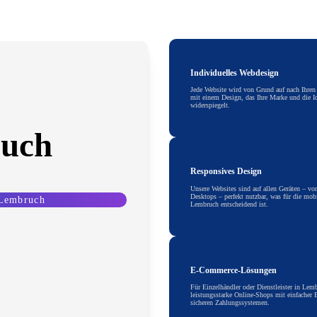
mepage erstellen in Lembruch. Wir entwickel
Ihr Unternehmen lokal und digital sichtbar
Individuelles Webdesign
Jede Website wird von Grund auf nach Ihren
mit einem Design, das Ihre Marke und die Id
widerspiegelt.
uch
Responsives Design
Unsere Websites sind auf allen Geräten – v
Desktops – perfekt nutzbar, was für die mob
 Lembruch
Lembruch entscheidend ist.
E-Commerce-Lösungen
Für Einzelhändler oder Dienstleister in Lem
leistungsstarke Online-Shops mit einfacher
sicheren Zahlungssystemen.