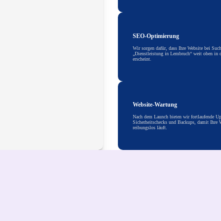
SEO-Optimierung
Wir sorgen dafür, dass Ihre Website bei Suc
„Dienstleistung in Lembruch“ weit oben in 
erscheint.
Website-Wartung
Nach dem Launch bieten wir fortlaufende Up
Sicherheitschecks und Backups, damit Ihre W
reibungslos läuft.