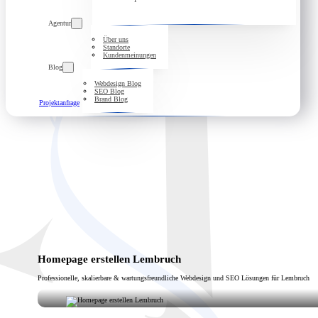
Agentur
Über uns
Standorte
Kundenmeinungen
Blog
Webdesign Blog
SEO Blog
Brand Blog
Projektanfrage
Homepage erstellen Lembruch
Professionelle, skalierbare & wartungsfreundliche Webdesign und SEO Lösungen für Lembruch