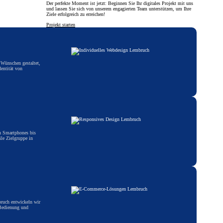
Der perfekte Moment ist jetzt: Beginnen Sie Ihr digitales Projekt mit uns
und lassen Sie sich von unserem engagierten Team unterstützen, um Ihre
Ziele erfolgreich zu erreichen!
n
Projekt starten
 Wünschen gestaltet,
entität von
on Smartphones bis
ile Zielgruppe in
bruch entwickeln wir
 Bedienung und