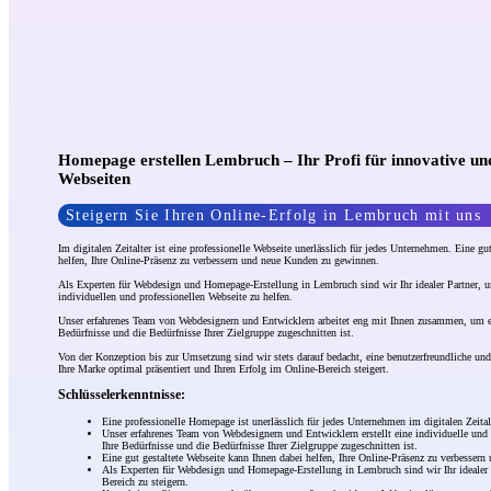
Homepage erstellen Lembruch – Ihr Profi für innovative un
Webseiten
Steigern Sie Ihren Online-Erfolg in Lembruch mit uns
Im digitalen Zeitalter ist eine professionelle Webseite unerlässlich für jedes Unternehmen. Eine g
helfen, Ihre Online-Präsenz zu verbessern und neue Kunden zu gewinnen.
Als Experten für Webdesign und Homepage-Erstellung in Lembruch sind wir Ihr idealer Partner, um
individuellen und professionellen Webseite zu helfen.
Unser erfahrenes Team von Webdesignern und Entwicklern arbeitet eng mit Ihnen zusammen, um ein
Bedürfnisse und die Bedürfnisse Ihrer Zielgruppe zugeschnitten ist.
Von der Konzeption bis zur Umsetzung sind wir stets darauf bedacht, eine benutzerfreundliche und
Ihre Marke optimal präsentiert und Ihren Erfolg im Online-Bereich steigert.
Schlüsselerkenntnisse:
Eine professionelle Homepage ist unerlässlich für jedes Unternehmen im digitalen Zeitalt
Unser erfahrenes Team von Webdesignern und Entwicklern erstellt eine individuelle und 
Ihre Bedürfnisse und die Bedürfnisse Ihrer Zielgruppe zugeschnitten ist.
Eine gut gestaltete Webseite kann Ihnen dabei helfen, Ihre Online-Präsenz zu verbesse
Als Experten für Webdesign und Homepage-Erstellung in Lembruch sind wir Ihr idealer 
Bereich zu steigern.