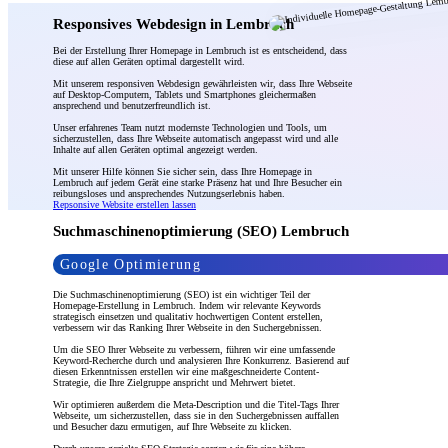
Responsives Webdesign in Lembruch
Bei der Erstellung Ihrer Homepage in Lembruch ist es entscheidend, dass
diese auf allen Geräten optimal dargestellt wird.
Mit unserem responsiven Webdesign gewährleisten wir, dass Ihre Webseite
auf Desktop-Computern, Tablets und Smartphones gleichermaßen
ansprechend und benutzerfreundlich ist.
Unser erfahrenes Team nutzt modernste Technologien und Tools, um
sicherzustellen, dass Ihre Webseite automatisch angepasst wird und alle
Inhalte auf allen Geräten optimal angezeigt werden.
Mit unserer Hilfe können Sie sicher sein, dass Ihre Homepage in
Lembruch auf jedem Gerät eine starke Präsenz hat und Ihre Besucher ein
reibungsloses und ansprechendes Nutzungserlebnis haben.
Repsonsive Website erstellen lassen
Suchmaschinenoptimierung (SEO) Lembruch
Google Optimierung
Die Suchmaschinenoptimierung (SEO) ist ein wichtiger Teil der
Homepage-Erstellung in Lembruch. Indem wir relevante Keywords
strategisch einsetzen und qualitativ hochwertigen Content erstellen,
verbessern wir das Ranking Ihrer Webseite in den Suchergebnissen.
Um die SEO Ihrer Webseite zu verbessern, führen wir eine umfassende
Keyword-Recherche durch und analysieren Ihre Konkurrenz. Basierend auf
diesen Erkenntnissen erstellen wir eine maßgeschneiderte Content-
Strategie, die Ihre Zielgruppe anspricht und Mehrwert bietet.
Wir optimieren außerdem die Meta-Description und die Titel-Tags Ihrer
Webseite, um sicherzustellen, dass sie in den Suchergebnissen auffallen
und Besucher dazu ermutigen, auf Ihre Webseite zu klicken.