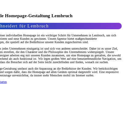
elle Homepage-Gestaltung Lembruch
hneidert für Lembruch
einer individuellen Homepage ist ein wichtiger Schritt für Unternehmen in Lembruch, um sich
ntieren und neue Kunden zu gewinnen. Unsere Agentur bietet maßgeschneiderte
en, die speziell auf die Bedürfnisse unserer Kunden zugeschnitten sind.
s jedes Unternehmen einzigartig ist und sich von anderen unterscheidet. Daher ist es unser Ziel,
u erstellen, die den Charakter und die Philosophie des Unternehmens widerspiegelt. Unsere
designer arbeiten eng mit unseren Kunden zusammen, um eine Homepage zu gestalten, die sowohl
rechend als auch funktional ist. Wir legen großen Wert auf eine benutzerfreundliche Navigation, um
 dass die Besucher sich auf der Seite leicht zurechtfinden und finden, wonach sie suchen.
e-Gestaltung umfasst auch die Anpassung an die Bedürfnisse der Kunden. Wir berücksichtigen
und sorgen dafür, dass die Homepage auf allen Geräten optimal dargestellt wird. Eine responsive
utzutage unverzichtbar, da immer mehr Menschen mobil im Internet surfen.
tarten