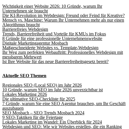
Wichtigkeit einer Website 2026: 10 Gründe, warum Ihr
Unternehmen sie braucht
Die KI-Revolution im Webdesign: Freund oder Feind für Kreative?
Mensch vs. Maschine: Warum Ihr Unternehmen mehr als nur einen
Algorithmus braucht
Barrierefreies Webdesign
Trends, Barrierefreiheit und Vorteile für KMUs im Fokus
8 Gründe für eine professionelle Unternehmenswebsite
Digitale Marketingagentur Mosbach
Maßgeschneiderte Websites vs. Template-Webdesign
Ihr Weg zum perfekten Webauftritt: Professionelles Webdesign mit
messbarem Mehrwert
Ist Ihre Website für das neue Barrierefreiheitsgesetz bereit?
Aktuelle SEO Themen
Regionales SEO (Local SEO) im Jahr 2026
10 Gründe, warum SEO im Jahr 2026 unverzichtbar ist
Lokales Marketing 2026
Die ultimative SEO-Checkliste für 2025
7 Gründe, warum Sie eine SEO Agentur brauchen, um Ihr Geschäft
auszubauen
SEO Mosbach – SEO Trends Mosbach 2024
9 SEO-Taktiken für die Feiertage
Lokales Marketing im Wandel: Ein Überblick für 2024
Webdesign und SEO: Wie wir Websites erstellen, die ein Ranking