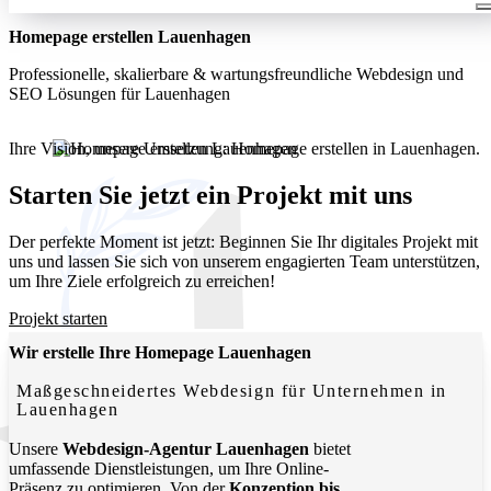
Homepage erstellen Lauenhagen
Professionelle, skalierbare & wartungsfreundliche Webdesign und
SEO Lösungen für Lauenhagen
Ihre Vision, unsere Umsetzung: Homepage erstellen in Lauenhagen.
Wir entwickeln moderne, funktionale Websites, die Ihr
Unternehmen lokal und digital sichtbar machen.
Starten Sie jetzt ein Projekt mit uns
Der perfekte Moment ist jetzt: Beginnen Sie Ihr digitales Projekt mit
uns und lassen Sie sich von unserem engagierten Team unterstützen,
um Ihre Ziele erfolgreich zu erreichen!
Projekt starten
Wir erstelle Ihre Homepage Lauenhagen
Maßgeschneidertes Webdesign für Unternehmen in
Lauenhagen
Unsere
Webdesign-Agentur Lauenhagen
bietet
umfassende Dienstleistungen, um Ihre Online-
Präsenz zu optimieren. Von der
Konzeption bis