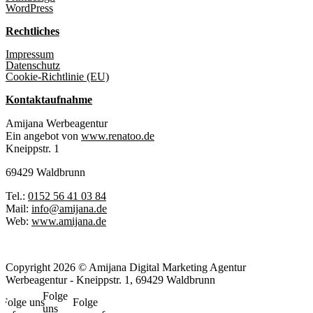
WordPress
Rechtliches
Impressum
Datenschutz
Cookie-Richtlinie (EU)
Kontaktaufnahme
Amijana Werbeagentur
Ein angebot von
www.renatoo.de
Kneippstr. 1
69429 Waldbrunn
Tel.:
0152 56 41 03 84
Mail:
info@amijana.de
Web:
www.amijana.de
Copyright 2026 © Amijana Digital Marketing Agentur
Werbeagentur - Kneippstr. 1, 69429 Waldbrunn
Folge
Folge uns
Folge
uns