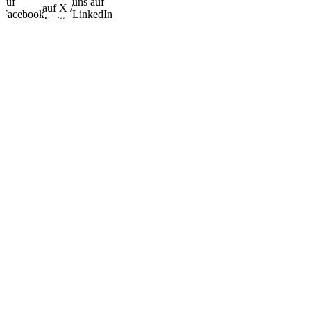
auf
uns auf
auf X /
Facebook
LinkedIn
Twitter