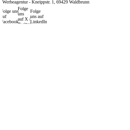
Werbeagentur - Kneippstr. 1, 69429 Waldbrunn
Folge
Folge uns
Folge
uns
auf
uns auf
auf X /
Facebook
LinkedIn
Twitter