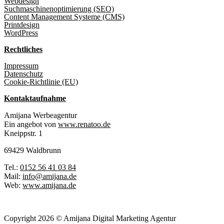
Webdesign
Suchmaschinenoptimierung (SEO)
Content Management Systeme (CMS)
Printdesign
WordPress
Rechtliches
Impressum
Datenschutz
Cookie-Richtlinie (EU)
Kontaktaufnahme
Amijana Werbeagentur
Ein angebot von
www.renatoo.de
Kneippstr. 1
69429 Waldbrunn
Tel.:
0152 56 41 03 84
Mail:
info@amijana.de
Web:
www.amijana.de
Copyright 2026 © Amijana Digital Marketing Agentur