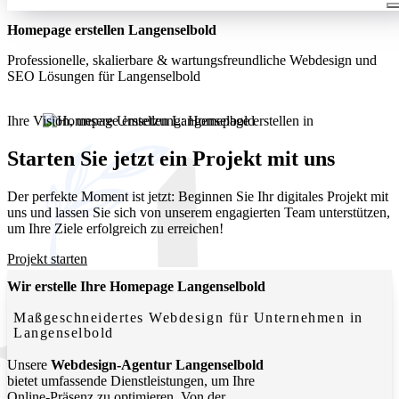
Homepage erstellen Langenselbold
Professionelle, skalierbare & wartungsfreundliche Webdesign und
SEO Lösungen für Langenselbold
Ihre Vision, unsere Umsetzung: Homepage erstellen in
Langenselbold. Wir entwickeln moderne, funktionale Websites, die
Ihr Unternehmen lokal und digital sichtbar machen.
Starten Sie jetzt ein Projekt mit uns
Der perfekte Moment ist jetzt: Beginnen Sie Ihr digitales Projekt mit
uns und lassen Sie sich von unserem engagierten Team unterstützen,
um Ihre Ziele erfolgreich zu erreichen!
Projekt starten
Wir erstelle Ihre Homepage Langenselbold
Maßgeschneidertes Webdesign für Unternehmen in
Langenselbold
Unsere
Webdesign-Agentur Langenselbold
bietet umfassende Dienstleistungen, um Ihre
Online-Präsenz zu optimieren. Von der