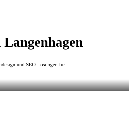
n Langenhagen
Webdesign und SEO Lösungen für
mepage erstellen in Langenhagen. Wir
bsites, die Ihr Unternehmen lokal und digital