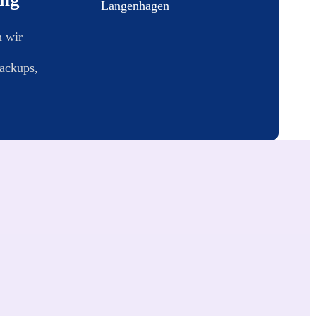
 wir
ackups,