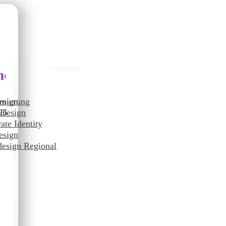
nddesign
imierung
esign
26
 Design
ate Identity
O
esign
esign Regional