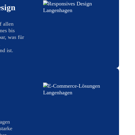
sign
f allen
nes bis
ar, was für
n
d ist.
hagen
starke
her