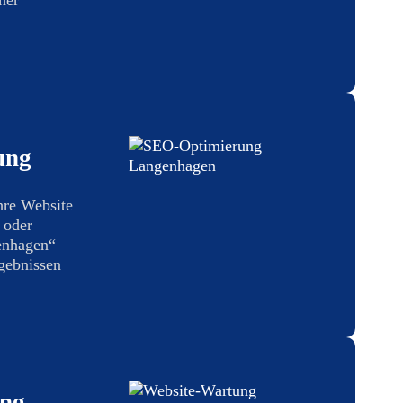
ung
hre Website
 oder
enhagen“
gebnissen
ung