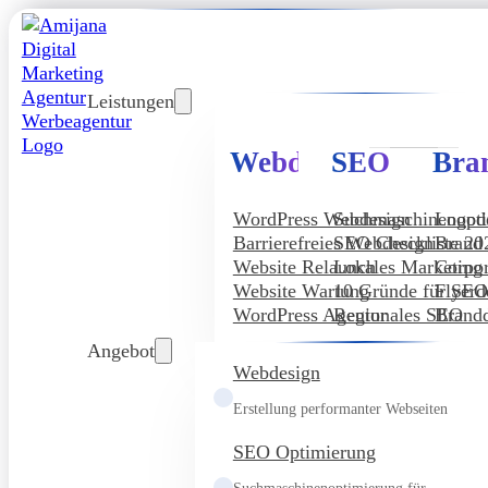
Leistungen
Webdesign
SEO
Bra
WordPress Webdesign
Suchmaschinenopt
Logod
Barrierefreies Webdesign
SEO Checkliste 20
Brand
Website Relaunch
Lokales Marketing
Corpor
Website Wartung
10 Gründe für SE
Flyerd
WordPress Agentur
Regionales SEO
Brandd
Angebot
Webdesign
Erstellung performanter Webseiten
SEO Optimierung