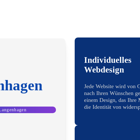
Individuelles
Webdesign
nhagen
Jede Website wird von 
nach Ihren Wünschen ges
einem Design, das Ihre
die Identität von widersp
 Langenhagen