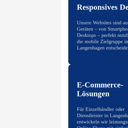
Responsives De
Unsere Websites sind au
Geräten – von Smartpho
Desktops – perfekt nutzb
die mobile Zielgruppe i
Langenhagen entscheiden
E-Commerce-
Lösungen
Für Einzelhändler oder
Dienstleister in Langen
entwickeln wir leistungs
Online-Shops mit einfac