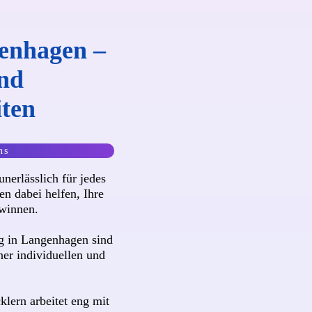
enhagen –
und
iten
ns
unerlässlich für jedes
n dabei helfen, Ihre
winnen.
g in Langenhagen sind
iner individuellen und
lern arbeitet eng mit